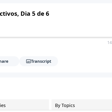
tivos, Dia 5 de 6
14
hare
Transcript
ies
By Topics