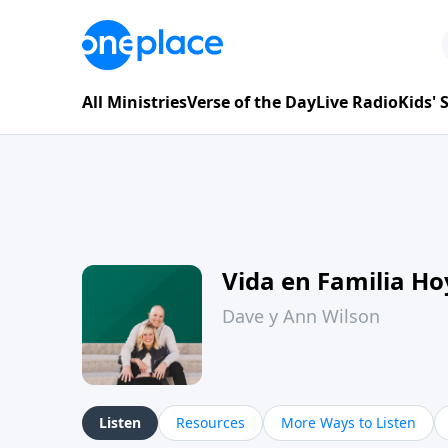
All Ministries
Verse of the Day
Live Radio
Kids'
Vida en Familia H
Dave y Ann Wilson
Listen
Resources
More Ways to Listen