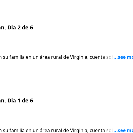
ra con Dios, buscando vivir en obediencia a Su voluntad.
, Dia 2 de 6
 su familia en un área rural de Virginia, cuenta sobre un
vida diaria le mantenían despierta por la noche. Después de
Él para hallar descanso, Anderson se dio cuenta de que
la clave para encontrar la paz. Anderson acompaña a Bárb
 descanso que anhelaba, no cambiando sus circunstancias,
, Dia 1 de 6
 su familia en un área rural de Virginia, cuenta sobre un