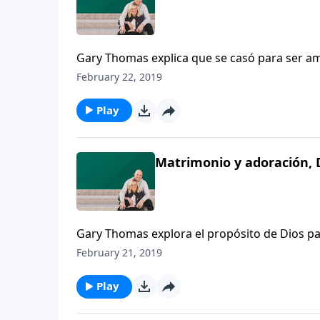
Gary Thomas explica que se casó para ser a
después de más de 20 años de matrimonio, G
February 22, 2019
ser amado, sino la de aprender cómo amar.
Play
Matrimonio y adoración, D
Gary Thomas explora el propósito de Dios p
los que están sumergidos en la adoración
February 21, 2019
Play