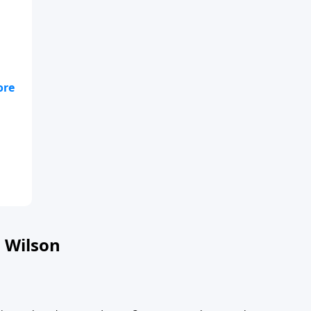
son
 Wilson