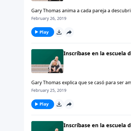
Gary Thomas anima a cada pareja a descubrir
de Dios.
February 26, 2019
Play
Inscríbase en la escuela d
Gary Thomas explica que se casó para ser a
después de más de 20 años de matrimonio, G
February 25, 2019
ser amado, sino la de aprender cómo amar.
Play
Inscríbase en la escuela d