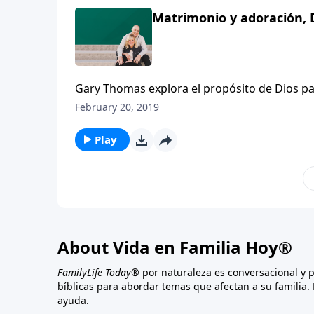
Matrimonio y adoración, D
Gary Thomas explora el propósito de Dios p
los que están sumergidos en la adoración
February 20, 2019
Play
About Vida en Familia Hoy®
FamilyLife Today®
por naturaleza es conversacional y 
bíblicas para abordar temas que afectan a su familia. 
ayuda.