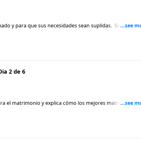
mado y para que sus necesidades sean suplidas. Sin embar
ary se ha dado cuenta de que su mayor necesidad no es la
ia 2 de 6
ara el matrimonio y explica cómo los mejores matrimonios 