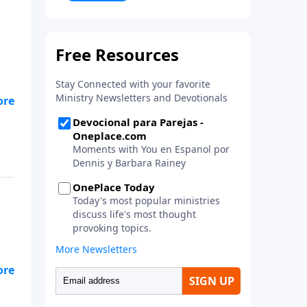
la vida. ¡Únase a uno de los
estudios de grupos pequeños de
mayor crecimiento, y lleve a casa
los principios de la Palabra de
Dios para compartirlos con su
familia, su iglesia y su
comunidad!
o
o