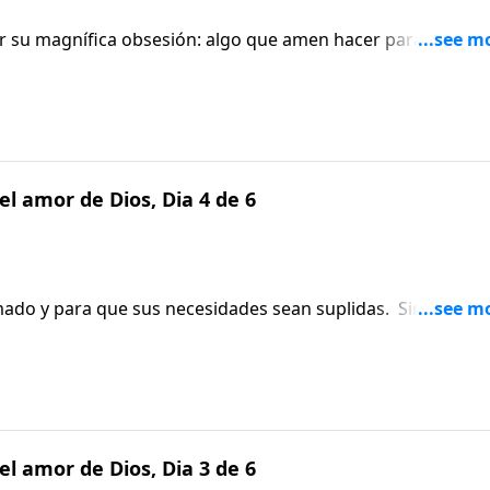
 su magnífica obsesión: algo que amen hacer para la glori
el amor de Dios, Dia 4 de 6
mado y para que sus necesidades sean suplidas. Sin embar
ary se ha dado cuenta de que su mayor necesidad no es la
el amor de Dios, Dia 3 de 6