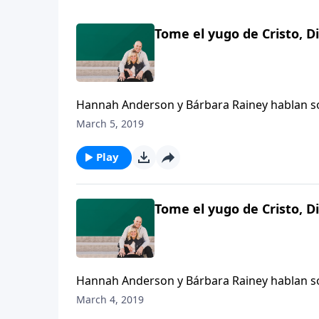
Tome el yugo de Cristo, Di
Hannah Anderson y Bárbara Rainey hablan so
de los límites que Dios les ha puesto. Ande
March 5, 2019
está escribiendo en nosotros, somos libres 
introspección, sino al encontrarnos cara a ca
Play
Tome el yugo de Cristo, Di
Hannah Anderson y Bárbara Rainey hablan so
de los límites que Dios les ha puesto. Ande
March 4, 2019
está escribiendo en nosotros, somos libres 