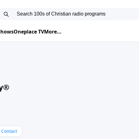
 Shows
Oneplace TV
More...
oy®
Contact