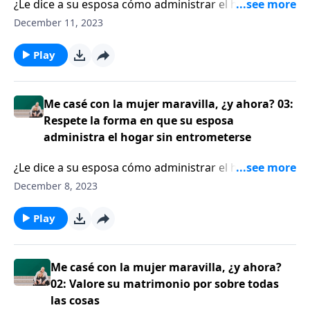
¿Le dice a su esposa cómo administrar el hogar? Si es
así, será mejor que lo reconsidere. El escritor Jess
December 11, 2023
MacCallum les recuerda a los oyentes que el hogar
usualmente es el castillo de un varón, pero es el nido
Play
de una mujer. Por lo tanto, un esposo sabio no
controla de forma excesiva las tareas del hogar con
su esposa.
Me casé con la mujer maravilla, ¿y ahora? 03:
Respete la forma en que su esposa
administra el hogar sin entrometerse
¿Le dice a su esposa cómo administrar el hogar? Si es
así, será mejor que lo reconsidere. El escritor Jess
December 8, 2023
MacCallum les recuerda a los oyentes que el hogar
usualmente es el castillo de un varón, pero es el nido
Play
de una mujer. Por lo tanto, un esposo sabio no
controla de forma excesiva las tareas del hogar con
su esposa.
Me casé con la mujer maravilla, ¿y ahora?
02: Valore su matrimonio por sobre todas
las cosas