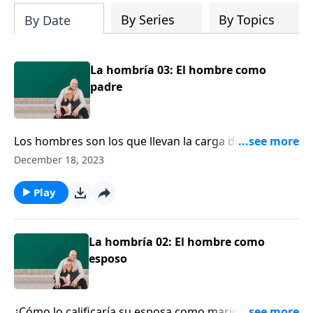
By Series
By Topics
By Date
La hombría 03: El hombre como
padre
Los hombres son los que llevan la carga del hogar. El
pastor Matt Chandler habla a los varones sobre las
December 18, 2023
responsabilidades que tienen que asumir como
padres. Escuche cómo él explica por qué los padres
Play
no deberían hacer enojar a sus hijos, y cómo la
disciplina de los hijos recae directamente sobre los
hombros del papá.
La hombría 02: El hombre como
esposo
¿Cómo lo calificaría su esposa como marido? Escuche