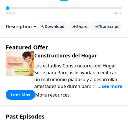
00:00
14:30
Description
Download
Share
Transcript
Featured Offer
Constructores del Hogar
Los estudios Constructores del Hogar
Serie para Parejas le ayudan a edificar
un matrimonio piadoso y a desarrollar
amistades que duren para toda la vida.
¡Únase a uno de los estudios de grupos
More resources
Leer Mas
pequeños de mayor crecimiento, y lleve
a casa los principios de la Palabra de
Dios para compartirlos con su familia,
Past Episodes
su iglesia y su comunidad!