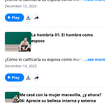
el mensaje de Matt Chandler, pastor de The Village
December 15, 2023
Church, sobre lo que significa ser un hombre que
toma la iniciativa, que cuida de su esposa y la atesora.
Play
La hombría 01: El hombre como
esposo
¿Cómo lo calificaría su esposa como marido? Escuche
el mensaje de Matt Chandler, pastor de The Village
December 14, 2023
Church, sobre lo que significa ser un hombre que
toma la iniciativa, que cuida de su esposa y la atesora.
Play
Me casé con la mujer maravilla, ¿y ahora?
06: Aprecie su belleza interna y externa