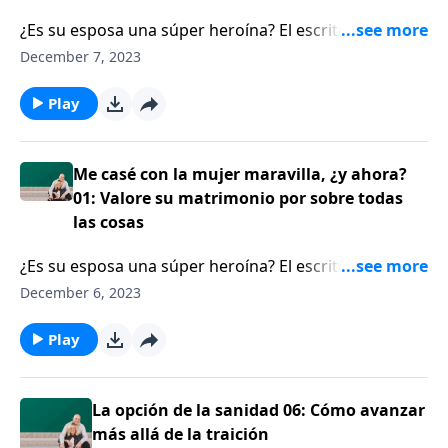
¿Es su esposa una súper heroína? El escritor Jess
MacCallum enfrenta varios desafíos por estar casado
December 7, 2023
con una mujer de la clase de Proverbios 31, y
comparte un principio indispensable que todo
Play
esposo debe saber, para poder amar y liderar a esta
esposa tan capaz.
Me casé con la mujer maravilla, ¿y ahora?
01: Valore su matrimonio por sobre todas
las cosas
¿Es su esposa una súper heroína? El escritor Jess
MacCallum enfrenta varios desafíos por estar casado
December 6, 2023
con una mujer de la clase de Proverbios 31, y
comparte un principio indispensable que todo
Play
esposo debe saber, para poder amar y liderar a esta
esposa tan capaz.
La opción de la sanidad 06: Cómo avanzar
más allá de la traición