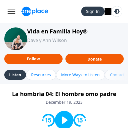
Sign In
Vida en Familia Hoy®
Dave y Ann Wilson
Follow
Donate
Listen
Resources
More Ways to Listen
Contact
La hombría 04: El hombre omo padre
December 19, 2023