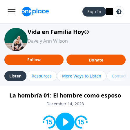
Sign In
Vida en Familia Hoy®
Dave y Ann Wilson
Follow
Donate
Listen
Resources
More Ways to Listen
Contact
La hombría 01: El hombre como esposo
December 14, 2023