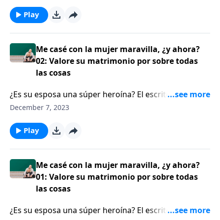
MacCallum les recuerda a los oyentes que el hogar
usualmente es el castillo de un varón, pero es el nido
Play
de una mujer. Por lo tanto, un esposo sabio no
controla de forma excesiva las tareas del hogar con
su esposa.
Me casé con la mujer maravilla, ¿y ahora?
02: Valore su matrimonio por sobre todas
las cosas
¿Es su esposa una súper heroína? El escritor Jess
MacCallum enfrenta varios desafíos por estar casado
December 7, 2023
con una mujer de la clase de Proverbios 31, y
comparte un principio indispensable que todo
Play
esposo debe saber, para poder amar y liderar a esta
esposa tan capaz.
Me casé con la mujer maravilla, ¿y ahora?
01: Valore su matrimonio por sobre todas
las cosas
¿Es su esposa una súper heroína? El escritor Jess