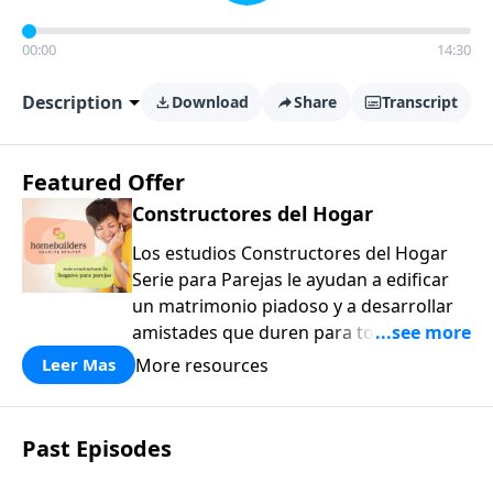
00:00
14:30
Description
Download
Share
Transcript
Featured Offer
Constructores del Hogar
Los estudios Constructores del Hogar
Serie para Parejas le ayudan a edificar
un matrimonio piadoso y a desarrollar
amistades que duren para toda la vida.
¡Únase a uno de los estudios de grupos
More resources
Leer Mas
pequeños de mayor crecimiento, y lleve
a casa los principios de la Palabra de
Dios para compartirlos con su familia,
Past Episodes
su iglesia y su comunidad!