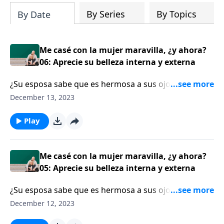
By Series
By Topics
By Date
Me casé con la mujer maravilla, ¿y ahora?
06: Aprecie su belleza interna y externa
¿Su esposa sabe que es hermosa a sus ojos? Jess
MacCallum, el comprometido esposo de una mujer
December 13, 2023
según Proverbios 31, anima a los varones a no solo
halagar la belleza externa de su esposa, sino que
Play
deliberadamente se enfoquen en las cualidades que
Dios halla atractivas en ella: paciencia, bondad,
amabilidad, por ejemplo. Cuando Jess MacCallum se
Me casé con la mujer maravilla, ¿y ahora?
casó con una mujer de carácter fuerte. No se había
05: Aprecie su belleza interna y externa
dado cuenta de lo fuerte que era su esposa, hasta
¿Su esposa sabe que es hermosa a sus ojos? Jess
después de decir “Acepto”.
MacCallum, el comprometido esposo de una mujer
December 12, 2023
según Proverbios 31, anima a los varones a no solo