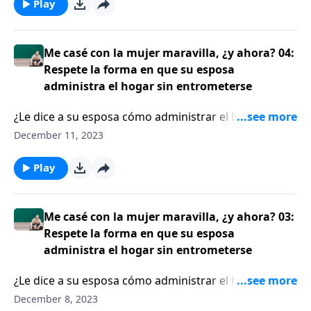
halagar la belleza externa de su esposa, sino que
Play
deliberadamente se enfoquen en las cualidades que
Dios halla atractivas en ella: paciencia, bondad,
amabilidad, por ejemplo. Cuando Jess MacCallum se
Me casé con la mujer maravilla, ¿y ahora? 04:
casó con una mujer de carácter fuerte. No se había
Respete la forma en que su esposa
dado cuenta de lo fuerte que era su esposa, hasta
administra el hogar sin entrometerse
después de decir “Acepto”.
¿Le dice a su esposa cómo administrar el hogar? Si es
así, será mejor que lo reconsidere. El escritor Jess
December 11, 2023
MacCallum les recuerda a los oyentes que el hogar
usualmente es el castillo de un varón, pero es el nido
Play
de una mujer. Por lo tanto, un esposo sabio no
controla de forma excesiva las tareas del hogar con
su esposa.
Me casé con la mujer maravilla, ¿y ahora? 03:
Respete la forma en que su esposa
administra el hogar sin entrometerse
¿Le dice a su esposa cómo administrar el hogar? Si es
así, será mejor que lo reconsidere. El escritor Jess
December 8, 2023