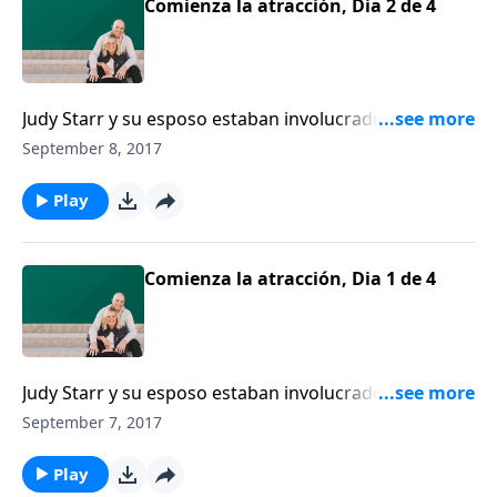
Comienza la atracción, Dia 2 de 4
Judy Starr y su esposo estaban involucrados en el
ministerio a tiempo completo, y una tarea en
September 8, 2017
particular les llevó un mes al Caribe. No era una mala
ubicación para el ministerio o el romance… hasta que
Play
se encontró atraída por otro hombre.
Comienza la atracción, Dia 1 de 4
Judy Starr y su esposo estaban involucrados en el
ministerio a tiempo completo, y una tarea en
September 7, 2017
particular les llevó un mes al Caribe. No era una mala
ubicación para el ministerio o el romance… hasta que
Play