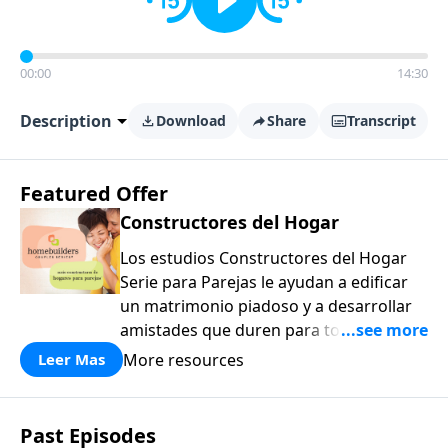
00:00
14:30
Description
Download
Share
Transcript
Featured Offer
Constructores del Hogar
Los estudios Constructores del Hogar
Serie para Parejas le ayudan a edificar
un matrimonio piadoso y a desarrollar
amistades que duren para toda la vida.
¡Únase a uno de los estudios de grupos
More resources
Leer Mas
pequeños de mayor crecimiento, y lleve
a casa los principios de la Palabra de
Dios para compartirlos con su familia,
Past Episodes