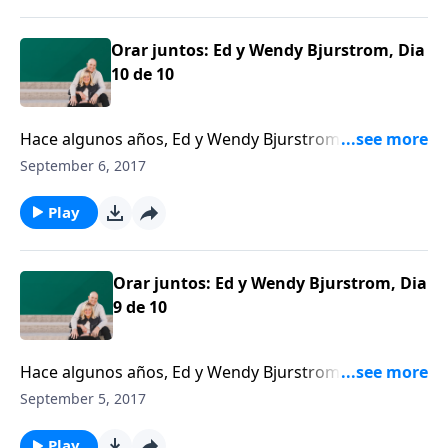
se encontró atraída por otro hombre.
Orar juntos: Ed y Wendy Bjurstrom, Dia
10 de 10
Hace algunos años, Ed y Wendy Bjurstrom
respondieron al desafío de Dennis Rainey de
September 6, 2017
comenzar a orar juntos como pareja a diario, y Ed
afirma que esto ha marcado una diferencia.
Play
Orar juntos: Ed y Wendy Bjurstrom, Dia
9 de 10
Hace algunos años, Ed y Wendy Bjurstrom
respondieron al desafío de Dennis Rainey de
September 5, 2017
comenzar a orar juntos como pareja a diario, y Ed
afirma que esto ha marcado una diferencia.
Play