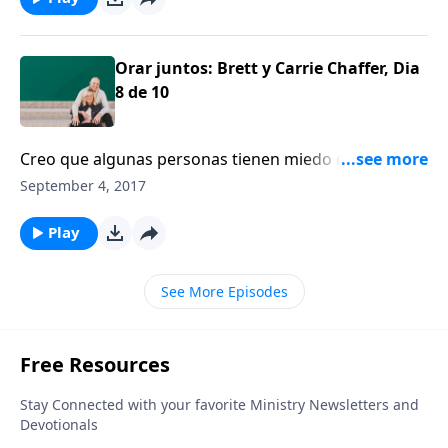
Orar juntos: Brett y Carrie Chaffer, Dia
8 de 10
Creo que algunas personas tienen miedo de orar
juntas a causa de lo que eso podría exponer acerca
September 4, 2017
de su vida espiritual. Estamos hablando sobre la
oración durante esta serie y sobre el poder de la
Play
oración en una relación de matrimonio.
See More Episodes