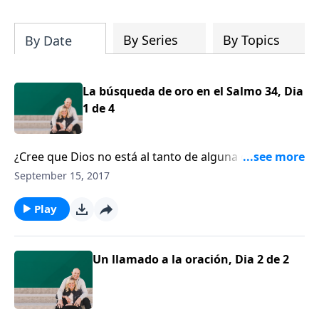
su iglesia y su comunidad!
By Series
By Topics
By Date
La búsqueda de oro en el Salmo 34, Dia
1 de 4
¿Cree que Dios no está al tanto de alguna de las
circunstancias que usted está experimentando en la
September 15, 2017
vida en este momento o que Él ha perdido el control?
Si usted se encuentra atravesando por un período de
Play
sufrimiento y se pregunta qué se trae Dios, no está
solo.
Un llamado a la oración, Dia 2 de 2