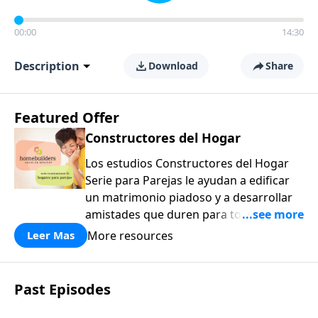
00:00
14:30
Description
Download
Share
Featured Offer
Constructores del Hogar
Los estudios Constructores del Hogar
Serie para Parejas le ayudan a edificar
un matrimonio piadoso y a desarrollar
amistades que duren para toda la vida.
¡Únase a uno de los estudios de grupos
More resources
Leer Mas
pequeños de mayor crecimiento, y lleve
a casa los principios de la Palabra de
Dios para compartirlos con su familia,
Past Episodes
su iglesia y su comunidad!