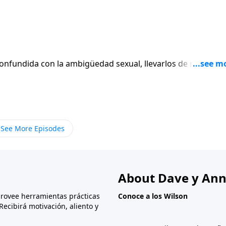
confundida con la ambigüedad sexual, llevarlos de regreso a
ue no pasó cuando Dios creó al hombre, la mujer, el matrimo
bre la sexualidad humana, en la Biblia se expresa un están
 en día.
See More Episodes
About Dave y Ann
provee herramientas prácticas
Conoce a los Wilson
Recibirá motivación, aliento y