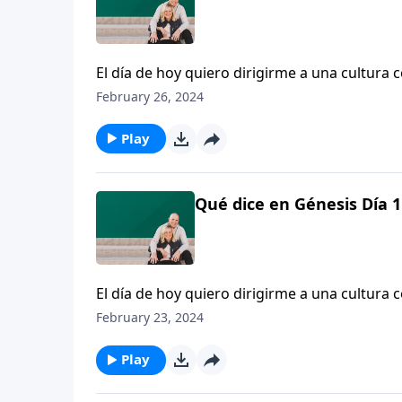
El día de hoy quiero dirigirme a una cultura 
comienzo, para revisar lo que sí pasó y lo q
February 26, 2024
y el sexo. Cuando usted compara las ideas so
muy diferente al que vemos en la cultura hoy
Play
Qué dice en Génesis Día 1
El día de hoy quiero dirigirme a una cultura 
comienzo, para revisar lo que sí pasó y lo q
February 23, 2024
y el sexo. Cuando usted compara las ideas so
muy diferente al que vemos en la cultura hoy
Play