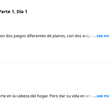
arte 1, Día 1
on dos juegos diferentes de planos, con dos arquitectos
ruyendo la casa? ¿Es de asombrarse por qué los matrimonios
re cinco razones por las cuales fracasan los matrimonios.
rte en la cabeza del hogar. Pero dar su vida en amor
nvertirlo en cabeza de su familia. El pastor Voddie Baucham
luyen sacrificio, sufrimiento y muerte a uno mismo.