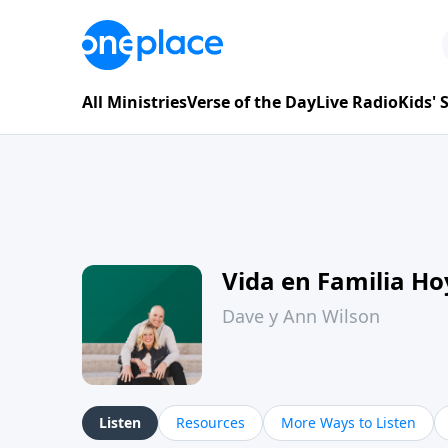
All Ministries
Verse of the Day
Live Radio
Kids'
Vida en Familia H
Dave y Ann Wilson
Listen
Resources
More Ways to Listen