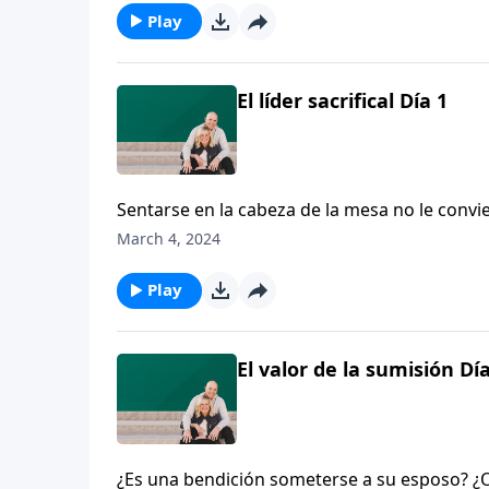
Play
El líder sacrifical Día 1
Sentarse en la cabeza de la mesa no le convie
sacrificial, como lo hizo Cristo, sí podría co
March 4, 2024
explica los beneficios de ser cabeza, que inc
Play
El valor de la sumisión Día
¿Es una bendición someterse a su esposo? ¿O