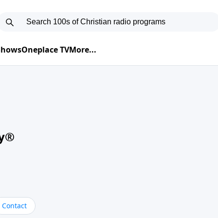
 Shows
Oneplace TV
More...
oy®
Contact