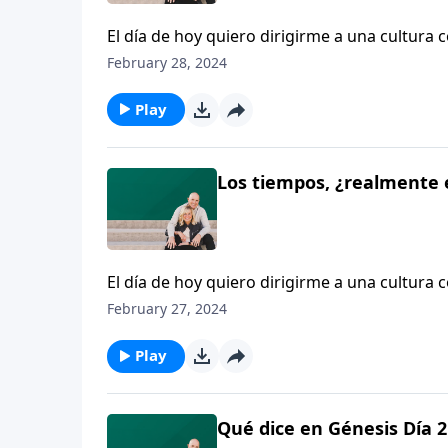
El día de hoy quiero dirigirme a una cultura 
comienzo, para revisar lo que sí pasó y lo q
February 28, 2024
y el sexo. Cuando usted compara las ideas so
muy diferente al que vemos en la cultura hoy
Play
Los tiempos, ¿realmente 
El día de hoy quiero dirigirme a una cultura 
comienzo, para revisar lo que sí pasó y lo q
February 27, 2024
y el sexo. Cuando usted compara las ideas so
muy diferente al que vemos en la cultura hoy
Play
Qué dice en Génesis Día 2