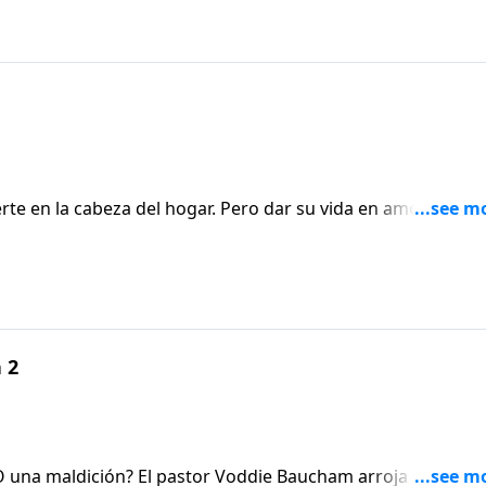
rte en la cabeza del hogar. Pero dar su vida en amor
nvertirlo en cabeza de su familia. El pastor Voddie Baucham
luyen sacrificio, sufrimiento y muerte a uno mismo.
 2
 una maldición? El pastor Voddie Baucham arroja una luz