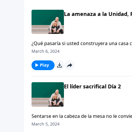
La amenaza a la Unidad, P
¿Qué pasaría si usted construyera una casa c
diferentes y dos diferentes albañiles const
March 6, 2024
fracasan hoy en día? Dennis Rainey habla sob
Play
El líder sacrifical Día 2
Sentarse en la cabeza de la mesa no le convie
sacrificial, como lo hizo Cristo, sí podría co
March 5, 2024
explica los beneficios de ser cabeza, que inc