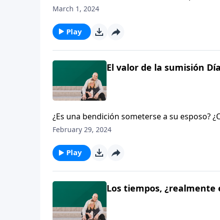
muy necesaria sobre el significado de esta p
March 1, 2024
malinterpretada en Efesios 5.
Play
El valor de la sumisión Día
¿Es una bendición someterse a su esposo? ¿O
muy necesaria sobre el significado de esta p
February 29, 2024
malinterpretada en Efesios 5.
Play
Los tiempos, ¿realmente 