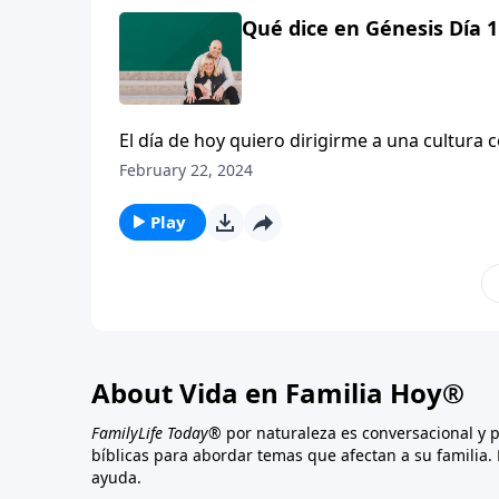
Qué dice en Génesis Día 1
El día de hoy quiero dirigirme a una cultura 
comienzo, para revisar lo que sí pasó y lo q
February 22, 2024
y el sexo. Cuando usted compara las ideas so
muy diferente al que vemos en la cultura hoy
Play
About Vida en Familia Hoy®
FamilyLife Today®
por naturaleza es conversacional y 
bíblicas para abordar temas que afectan a su familia. 
ayuda.