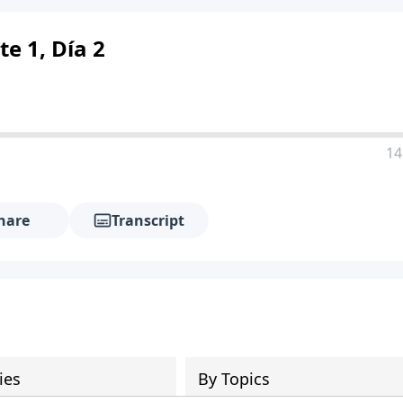
e 1, Día 2
14
hare
Transcript
ies
By Topics