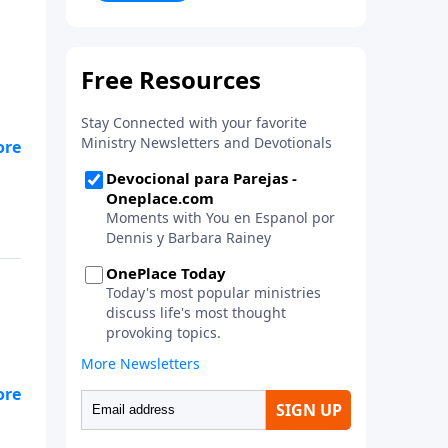
la vida. ¡Únase a uno de los
estudios de grupos pequeños de
mayor crecimiento, y lleve a casa
los principios de la Palabra de
Dios para compartirlos con su
familia, su iglesia y su
comunidad!