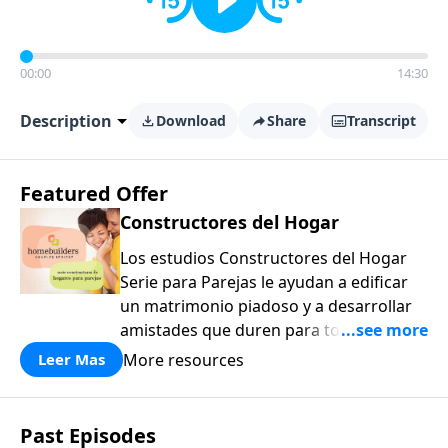
00:00
14:30
Description
Download
Share
Transcript
Featured Offer
Constructores del Hogar
Los estudios Constructores del Hogar
Serie para Parejas le ayudan a edificar
un matrimonio piadoso y a desarrollar
amistades que duren para toda la vida.
¡Únase a uno de los estudios de grupos
More resources
Leer Mas
pequeños de mayor crecimiento, y lleve
a casa los principios de la Palabra de
Dios para compartirlos con su familia,
Past Episodes