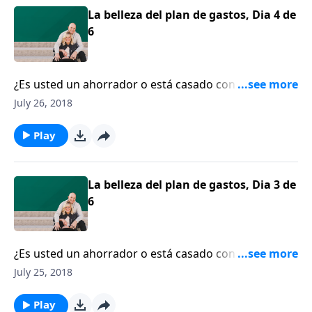
principios básicos para vivir dentro de sus
La belleza del plan de gastos, Dia 4 de
posibilidades.
6
¿Es usted un ahorrador o está casado con una
persona que ahorra? Russ y Julie Crosson viven una
July 26, 2018
vida equilibrada, especialmente en lo que tiene que
ver con sus finanzas. Aprendieron desde temprano a
Play
resistirse a las compras impulsivas a través de un
plan de gastos, y animan a las parejas para que sigan
su ejemplo.
La belleza del plan de gastos, Dia 3 de
6
¿Es usted un ahorrador o está casado con una
persona que ahorra? Russ y Julie Crosson viven una
July 25, 2018
vida equilibrada, especialmente en lo que tiene que
ver con sus finanzas. Aprendieron desde temprano a
Play