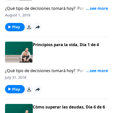
¿Qué tipo de decisiones tomará hoy? Por años,
Dennis Rainey ha compartido siete principios para la
August 1, 2018
vida. Descubra por qué buscar a Dios es el inicio de
todo.
Play
Principios para la vida, Dia 1 de 4
¿Qué tipo de decisiones tomará hoy? Por años,
Dennis Rainey ha compartido siete principios para la
July 31, 2018
vida. Descubra por qué buscar a Dios es el inicio de
todo.
Play
Cómo superar las deudas, Dia 6 de 6