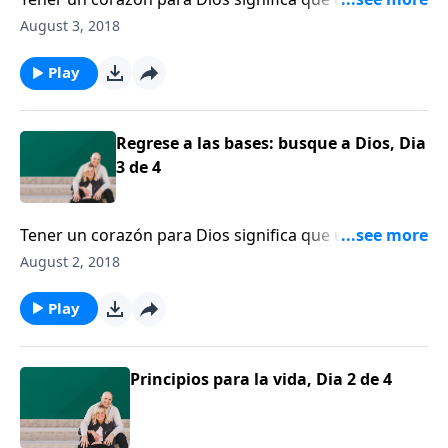
tendrá una vida relevante. Dennis Rainey comparte
August 3, 2018
sus reflexiones acerca de siete decisiones de las que
usted jamás se arrepentirá.
Play
Regrese a las bases: busque a Dios, Dia
3 de 4
Tener un corazón para Dios significa que usted
tendrá una vida relevante. Dennis Rainey comparte
August 2, 2018
sus reflexiones acerca de siete decisiones de las que
usted jamás se arrepentirá.
Play
Principios para la vida, Dia 2 de 4