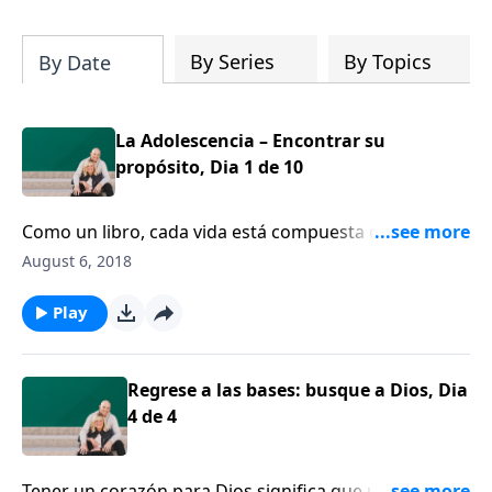
su iglesia y su comunidad!
By Series
By Topics
By Date
La Adolescencia – Encontrar su
propósito, Dia 1 de 10
Como un libro, cada vida está compuesta de
capítulos. Bárbara Rainey nos permite observar
August 6, 2018
algunos capítulos de su vida y nos cuenta cómo se
adaptó y mantuvo sus prioridades en cada etapa.
Play
Desde sus primeros años, Bárbara recuerda sus
primeros pasos en la fe, y luego nos guía a través de
sus años de adolescencia cuando percibió por
Regrese a las bases: busque a Dios, Dia
primera vez que Dios tenía un propósito más grande
4 de 4
para su vida.
Tener un corazón para Dios significa que usted