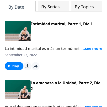
By Series
By Topics
By Date
Intimidad marital, Parte 1, Día 1
La intimidad marital es más un termómetro que un
termostato. Es una indicación de su relación entre
September 23, 2022
esposos y su relación con Dios. Hoy hablaremos
sobre algunos de los factores mentales y físicos que
Play
pueden afectar la intimidad en el matrimonio.
La amenaza a la Unidad, Parte 2, Día
2
Aun si dos personas están juntas por décadas, si