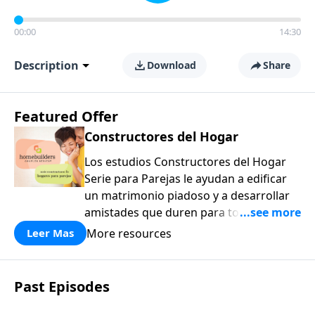
00:00
14:30
Description
Download
Share
Featured Offer
Constructores del Hogar
Los estudios Constructores del Hogar
Serie para Parejas le ayudan a edificar
un matrimonio piadoso y a desarrollar
amistades que duren para toda la vida.
¡Únase a uno de los estudios de grupos
More resources
Leer Mas
pequeños de mayor crecimiento, y lleve
a casa los principios de la Palabra de
Dios para compartirlos con su familia,
Past Episodes
su iglesia y su comunidad!