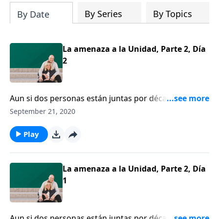
By Series
By Topics
By Date
La amenaza a la Unidad, Parte 2, Día
2
Aun si dos personas están juntas por décadas, si
solamente viven bajo el mismo techo, se están
September 21, 2020
perdiendo la bendición que Dios quiere que sea el
matrimonio. Dennis Rainey habla sobre las cinco
Play
razones por las que fracasan los matrimonios.
La amenaza a la Unidad, Parte 2, Día
1
Aun si dos personas están juntas por décadas, si