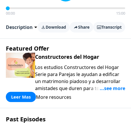
00:00
15:00
Description
Download
Share
Transcript
Featured Offer
Constructores del Hogar
Los estudios Constructores del Hogar
Serie para Parejas le ayudan a edificar
un matrimonio piadoso y a desarrollar
amistades que duren para toda la vida.
¡Únase a uno de los estudios de grupos
More resources
Leer Mas
pequeños de mayor crecimiento, y lleve
a casa los principios de la Palabra de
Dios para compartirlos con su familia,
Past Episodes
su iglesia y su comunidad!