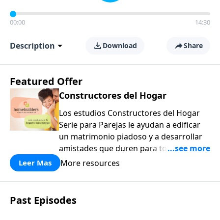
00:00
14:30
Description
Download
Share
Featured Offer
Constructores del Hogar
Los estudios Constructores del Hogar
Serie para Parejas le ayudan a edificar
un matrimonio piadoso y a desarrollar
amistades que duren para toda la vida.
¡Únase a uno de los estudios de grupos
More resources
Leer Mas
pequeños de mayor crecimiento, y lleve
a casa los principios de la Palabra de
Dios para compartirlos con su familia,
Past Episodes
su iglesia y su comunidad!