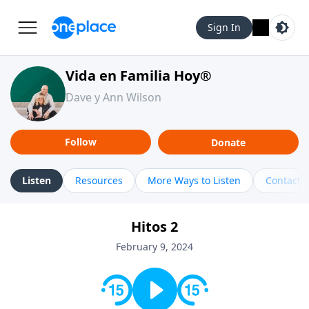
Sign In
Vida en Familia Hoy®
Dave y Ann Wilson
Follow
Donate
Listen
Resources
More Ways to Listen
Contact
Hitos 2
February 9, 2024