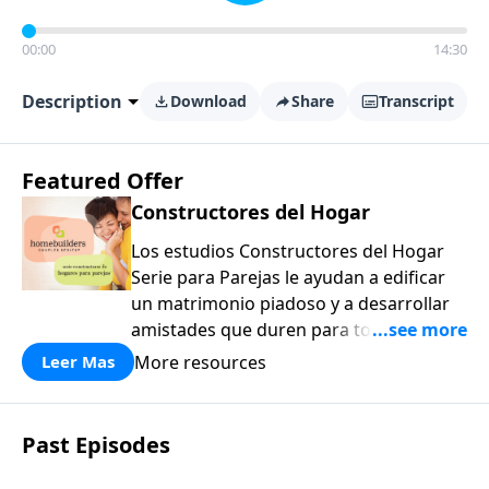
00:00
14:30
Description
Download
Share
Transcript
Featured Offer
Constructores del Hogar
Los estudios Constructores del Hogar
Serie para Parejas le ayudan a edificar
un matrimonio piadoso y a desarrollar
amistades que duren para toda la vida.
¡Únase a uno de los estudios de grupos
More resources
Leer Mas
pequeños de mayor crecimiento, y lleve
a casa los principios de la Palabra de
Dios para compartirlos con su familia,
Past Episodes
su iglesia y su comunidad!