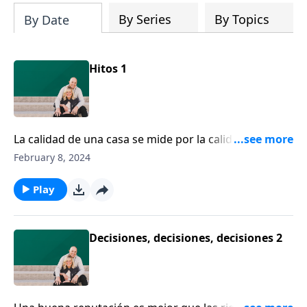
By Series
By Topics
By Date
Hitos 1
La calidad de una casa se mide por la calidad de los
cimientos en los que está construida. Lo mismo pasa
February 8, 2024
con su legado. Dennis Rainey habla sobre la
importancia de establecer hitos visuales en su vida,
Play
como un recordatorio de la fidelidad de Dios.
Decisiones, decisiones, decisiones 2