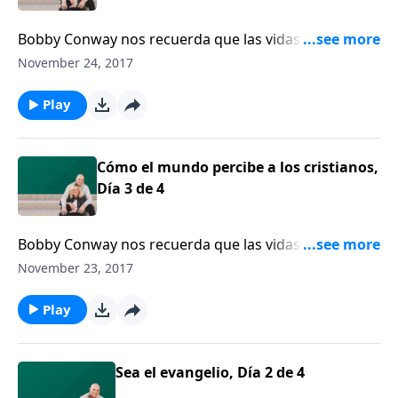
Bobby Conway nos recuerda que las vidas de los
cristianos deben reflejar el corazón de Cristo, y eso
November 24, 2017
significa que tenemos que vivir en unidad, humildad y
amor unos con otros.
Play
Cómo el mundo percibe a los cristianos,
Día 3 de 4
Bobby Conway nos recuerda que las vidas de los
cristianos deben reflejar el corazón de Cristo, y eso
November 23, 2017
significa que tenemos que vivir en unidad, humildad y
amor unos con otros.
Play
Sea el evangelio, Día 2 de 4