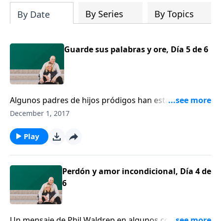
By Series
By Topics
By Date
Guarde sus palabras y ore, Día 5 de 6
Algunos padres de hijos pródigos han estado orando
por mucho tiempo para que sus hijos se pongan a
December 1, 2017
cuentas con Dios. Han estado orando por tanto
tiempo, que no están seguros cómo manejar la
Play
situación cuando esto ocurre. Phil Waldrep se une a
nosotros hoy.
Perdón y amor incondicional, Día 4 de
6
Un mensaje de Phil Waldrep en algunos consejos