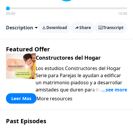
00:00
14:30
Description
Download
Share
Transcript
Featured Offer
Constructores del Hogar
Los estudios Constructores del Hogar
Serie para Parejas le ayudan a edificar
un matrimonio piadoso y a desarrollar
amistades que duren para toda la vida.
¡Únase a uno de los estudios de grupos
More resources
Leer Mas
pequeños de mayor crecimiento, y lleve
a casa los principios de la Palabra de
Dios para compartirlos con su familia,
Past Episodes
su iglesia y su comunidad!