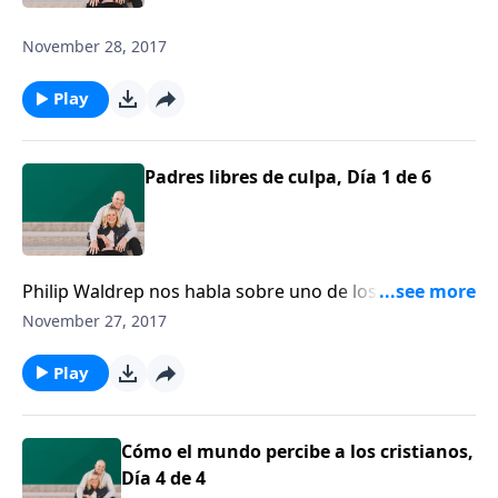
November 28, 2017
Play
Padres libres de culpa, Día 1 de 6
Philip Waldrep nos habla sobre uno de los dolores
más grandes que un padre cristiano puede enfrentar
November 27, 2017
-- ver que su hijo o hija que aleje de la fe.
Play
Cómo el mundo percibe a los cristianos,
Día 4 de 4