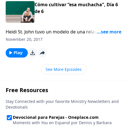
Cómo cultivar “esa muchacha”, Día 6
de 6
Heidi St. John tuvo un modelo de una relación
saludable, firme y comprometida. Fue el amor
November 20, 2017
duradero que compartieron sus abuelos, hasta el
último día. Hoy escucharemos sobre el poder que el
Play
legado de un amor duradero puede transmitir a las
futuras generaciones.
See More Episodes