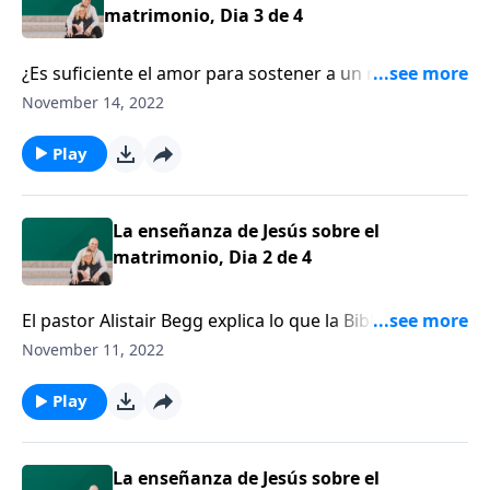
matrimonio, Dia 3 de 4
¿Es suficiente el amor para sostener a un matrimonio
para toda la vida? El pastor Alistair Begg comparte
November 14, 2022
sobre la importancia de entender el plan de Dios para
el matrimonio.
Play
La enseñanza de Jesús sobre el
matrimonio, Dia 2 de 4
El pastor Alistair Begg explica lo que la Biblia enseña
sobre lo que en realidad sucede durante la
November 11, 2022
ceremonia del matrimonio.
Play
La enseñanza de Jesús sobre el