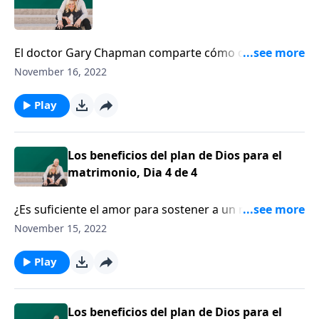
El doctor Gary Chapman comparte cómo decir “lo
siento” puede transformar su relación.
November 16, 2022
Play
Los beneficios del plan de Dios para el
matrimonio, Dia 4 de 4
¿Es suficiente el amor para sostener a un matrimonio
para toda la vida? El pastor Alistair Begg comparte
November 15, 2022
sobre la importancia de entender el plan de Dios para
el matrimonio.
Play
Los beneficios del plan de Dios para el