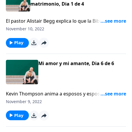
matrimonio, Dia 1 de 4
El pastor Alistair Begg explica lo que la Biblia enseña
sobre lo que en realidad sucede durante la
November 10, 2022
ceremonia del matrimonio.
Play
Mi amor y mi amante, Dia 6 de 6
Kevin Thompson anima a esposos y esposas a darle
al área íntima de su relación la atención que merece.
November 9, 2022
Los cónyuges sabios se aseguran de darles a sus
parejas lo mejor de sí mismos en la alcoba.
Play