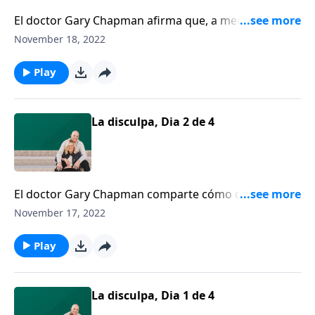
El doctor Gary Chapman afirma que, a menos que
aprendamos a ir más allá de nuestras fallas con un
November 18, 2022
perdón genuino y una reconciliación genuina,
nuestros matrimonios jamás alcanzarán la plenitud
Play
que Dios tiene en mente.
La disculpa, Dia 2 de 4
El doctor Gary Chapman comparte cómo decir “lo
siento” puede transformar su relación.
November 17, 2022
Play
La disculpa, Dia 1 de 4