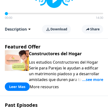
00:00
14:30
Description
Download
Share
Featured Offer
Constructores del Hogar
Los estudios Constructores del Hogar
Serie para Parejas le ayudan a edificar
un matrimonio piadoso y a desarrollar
amistades que duren para toda la vida.
¡Únase a uno de los estudios de grupos
More resources
Leer Mas
pequeños de mayor crecimiento, y lleve
a casa los principios de la Palabra de
Dios para compartirlos con su familia,
Past Episodes