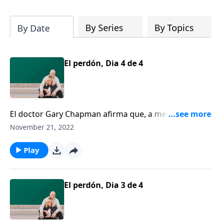
su iglesia y su comunidad!
By Series
By Topics
By Date
El perdón, Dia 4 de 4
El doctor Gary Chapman afirma que, a menos que
aprendamos a ir más allá de nuestras fallas con un
November 21, 2022
perdón genuino y una reconciliación genuina,
nuestros matrimonios jamás alcanzarán la plenitud
Play
que Dios tiene en mente.
El perdón, Dia 3 de 4