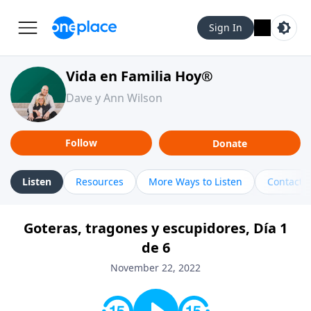
Sign In
Vida en Familia Hoy®
Dave y Ann Wilson
Follow
Donate
Listen
Resources
More Ways to Listen
Contact
Goteras, tragones y escupidores, Día 1
de 6
November 22, 2022