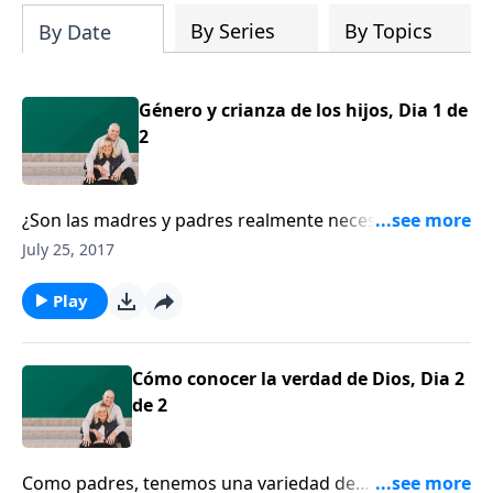
By Series
By Topics
By Date
Género y crianza de los hijos, Dia 1 de
2
¿Son las madres y padres realmente necesarios para
una crianza saludable? Brad Wilcox, director del
July 25, 2017
Proyecto Nacional de Matrimonios de la Universidad
de Virginia, comparte sobre los roles singulares de
Play
las madres y padres, y cómo esos roles influyen en
los hijos para bien.
Cómo conocer la verdad de Dios, Dia 2
de 2
Como padres, tenemos una variedad de