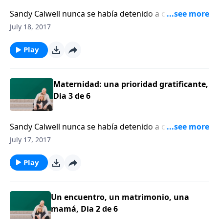
Sandy Calwell nunca se había detenido a considerar
que podía decidir quedarse en casa para ser mamá.
July 18, 2017
Play
Maternidad: una prioridad gratificante,
Dia 3 de 6
Sandy Calwell nunca se había detenido a considerar
que podía decidir quedarse en casa para ser mamá.
July 17, 2017
Play
Un encuentro, un matrimonio, una
mamá, Dia 2 de 6