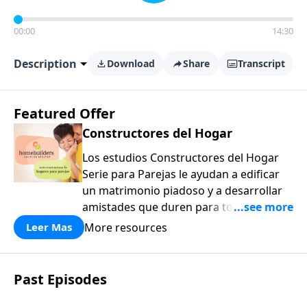
00:00
14:30
Description
Download
Share
Transcript
Featured Offer
Constructores del Hogar
Los estudios Constructores del Hogar
Serie para Parejas le ayudan a edificar
un matrimonio piadoso y a desarrollar
amistades que duren para toda la vida.
¡Únase a uno de los estudios de grupos
More resources
Leer Mas
pequeños de mayor crecimiento, y lleve
a casa los principios de la Palabra de
Dios para compartirlos con su familia,
Past Episodes
su iglesia y su comunidad!