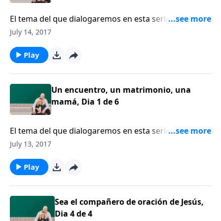
El tema del que dialogaremos en esta serie pretende
responder a la pregunta: ¿Y si criar hijos fuera el
July 14, 2017
trabajo más importante del mundo? Sandy Calwell
trabajó por varios años en la televisión. Ella tomó la
Play
decisión heroica de renunciar para ser mamá.
Un encuentro, un matrimonio, una
mamá, Dia 1 de 6
El tema del que dialogaremos en esta serie pretende
responder a la pregunta: ¿Y si criar hijos fuera el
July 13, 2017
trabajo más importante del mundo? Sandy Calwell
trabajó por varios años en la televisión. Ella tomó la
Play
decisión heroica de renunciar para ser mamá.
Sea el compañero de oración de Jesús,
Dia 4 de 4