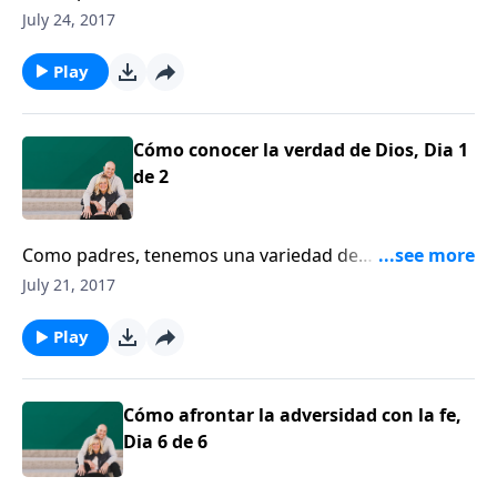
responsabilidades en lo que tiene que ver con la
July 24, 2017
crianza de nuestros hijos. El doctor Al Mohler opina
que hay una responsabilidad que se destaca por
Play
encima de todas las demás.
Cómo conocer la verdad de Dios, Dia 1
de 2
Como padres, tenemos una variedad de
responsabilidades en lo que tiene que ver con la
July 21, 2017
crianza de nuestros hijos. El doctor Al Mohler opina
que hay una responsabilidad que se destaca por
Play
encima de todas las demás.
Cómo afrontar la adversidad con la fe,
Dia 6 de 6