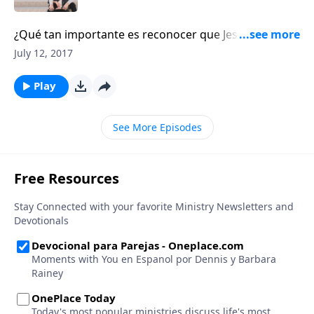
¿Qué tan importante es reconocer que Jesús mismo
está orando por nosotros, nuestro matrimonio y por
July 12, 2017
nuestra familia? Hoy continuaremos con la última
parte del mensaje de David Nasser.
Play
See More Episodes