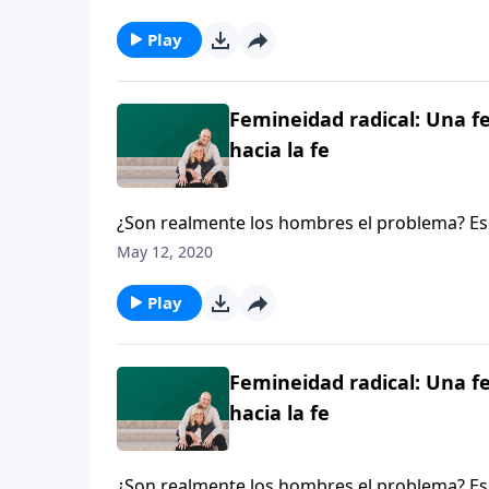
enseñanza clara del evangelio por primera ve
del feminismo.
Play
Femineidad radical: Una 
hacia la fe
¿Son realmente los hombres el problema? Es
forcejeaba con sus cursos de estudios para 
May 12, 2020
enseñanza clara del evangelio por primera ve
del feminismo.
Play
Femineidad radical: Una 
hacia la fe
¿Son realmente los hombres el problema? Es