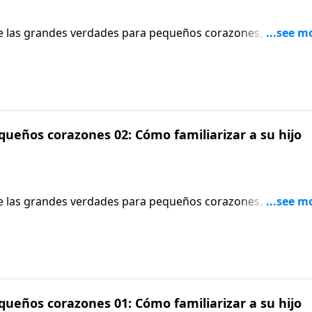
de las grandes verdades para pequeños corazones, anima a 
 y otros ejemplos de la vida cotidiana para darles a sus hijo
ueños corazones 02: Cómo familiarizar a su hijo
de las grandes verdades para pequeños corazones, anima a 
 y otros ejemplos de la vida cotidiana para darles a sus hijo
ueños corazones 01: Cómo familiarizar a su hijo