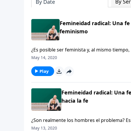
By Ser
By Date
Femineidad radical: Una fe
feminismo
¿Es posible ser feminista y, al mismo tiempo,
feminista, Carolyn McCulley, habla sobre los 
May 14, 2020
hay detrás.
Play
Femineidad radical: Una 
hacia la fe
¿Son realmente los hombres el problema? Es
forcejeaba con sus cursos de estudios para 
May 13, 2020