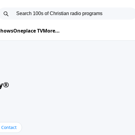
 Shows
Oneplace TV
More...
oy®
Contact