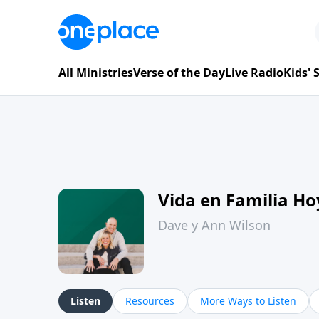
All Ministries
Verse of the Day
Live Radio
Kids'
Vida en Familia H
Dave y Ann Wilson
Listen
Resources
More Ways to Listen