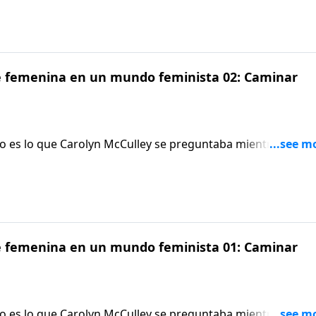
z, esto cambió radicalmente su vida y sus creencias acerca
fe femenina en un mundo feminista 02: Caminar
o es lo que Carolyn McCulley se preguntaba mientras
mujeres en la universidad. Cuando Carolyn escuchó una
z, esto cambió radicalmente su vida y sus creencias acerca
fe femenina en un mundo feminista 01: Caminar
o es lo que Carolyn McCulley se preguntaba mientras