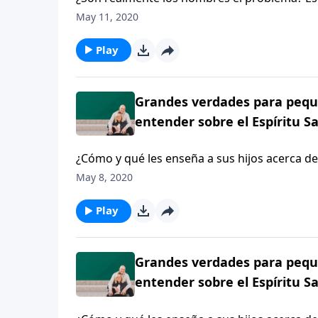
forcejeaba con sus cursos de estudios para 
May 11, 2020
enseñanza clara del evangelio por primera ve
del feminismo.
Play
Grandes verdades para peque
entender sobre el Espíritu S
¿Cómo y qué les enseña a sus hijos acerca de
a los padres para que les enseñen a sus hijos
May 8, 2020
puedan entender.
Play
Grandes verdades para peque
entender sobre el Espíritu S