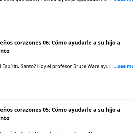
mujeres en la universidad. Cuando Carolyn escuchó una
z, esto cambió radicalmente su vida y sus creencias acerca
ños corazones 06: Cómo ayudarle a su hijo a
anto
l Espíritu Santo? Hoy el profesor Bruce Ware ayuda a equip
 sobre el Espíritu Santo, en términos que incluso niños y ni
ños corazones 05: Cómo ayudarle a su hijo a
anto