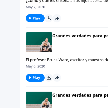
¿Cómo y qué les enseña a sus hijos acerca de
a los padres para que les enseñen a sus hijos
May 7, 2020
puedan entender.
Play
Grandes verdades para pe
El profesor Bruce Ware, escritor y maestro 
padres a usar la maravillosa creación de Dios
May 6, 2020
un sentido de asombro ante la idea de Dios.
Play
Grandes verdades para pe