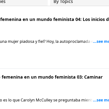
ies
By Topics
 femenina en un mundo feminista 04: Los inicios d
 una mujer piadosa y fiel? Hoy, la autoproclamada ex
inicios del feminismo y expone los mensajes anti bíblicos q
fe femenina en un mundo feminista 03: Caminar
o es lo que Carolyn McCulley se preguntaba mientras
mujeres en la universidad. Cuando Carolyn escuchó una