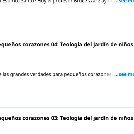
l Espíritu Santo? Hoy el profesor Bruce Ware ayuda a equip
 sobre el Espíritu Santo, en términos que incluso niños y ni
queños corazones 04: Teología del jardín de niños
de las grandes verdades para pequeños corazones, anima a 
 y otros ejemplos de la vida cotidiana para darles a sus hijo
queños corazones 03: Teología del jardín de niños