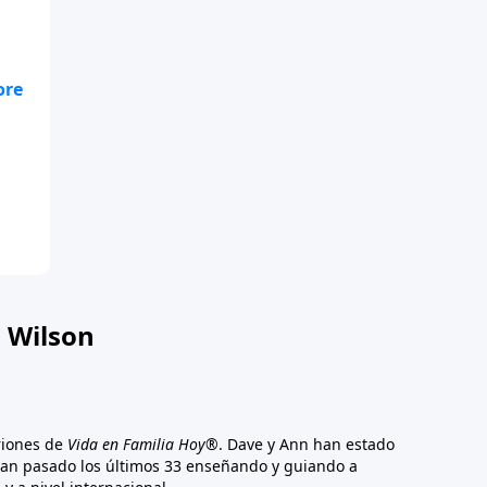
ta
ue
 Wilson
riones de
Vida en Familia Hoy®
. Dave y Ann han estado
han pasado los últimos 33 enseñando y guiando a