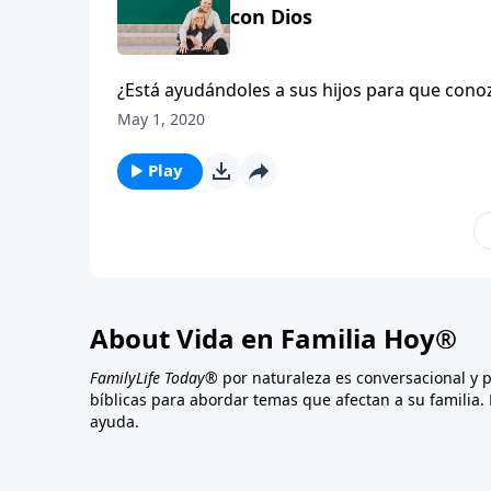
con Dios
¿Está ayudándoles a sus hijos para que conoz
a los padres para que usen los momentos cotid
May 1, 2020
crezcan como discípulos en la fe.
Play
About Vida en Familia Hoy®
FamilyLife Today®
por naturaleza es conversacional y 
bíblicas para abordar temas que afectan a su familia. 
ayuda.