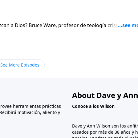
can a Dios? Bruce Ware, profesor de teología cristiana, ins
ianos de la vida para familiarizar a sus hijos con Dios y q
See More Episodes
About Dave y Ann
provee herramientas prácticas
Conoce a los Wilson
Recibirá motivación, aliento y
Dave y Ann Wilson son los anfit
casados por más de 38 años y 