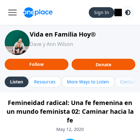
Sign In
Vida en Familia Hoy®
Dave y Ann Wilson
Follow
Donate
Listen
Resources
More Ways to Listen
Contact
Femineidad radical: Una fe femenina en
un mundo feminista 02: Caminar hacia la
fe
May 12, 2020