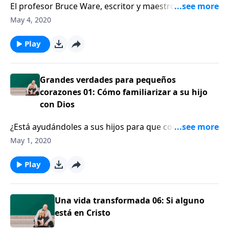
El profesor Bruce Ware, escritor y maestro de las
grandes verdades para pequeños corazones, anima a
May 4, 2020
los padres a usar la maravillosa creación de Dios y
otros ejemplos de la vida cotidiana para darles a sus
Play
hijos un sentido de asombro ante la idea de Dios.
Grandes verdades para pequeños
corazones 01: Cómo familiarizar a su hijo
con Dios
¿Está ayudándoles a sus hijos para que conozcan a
Dios? Bruce Ware, profesor de teología cristiana,
May 1, 2020
insta a los padres para que usen los momentos
cotidianos de la vida para familiarizar a sus hijos con
Play
Dios y que crezcan como discípulos en la fe.
Una vida transformada 06: Si alguno
está en Cristo