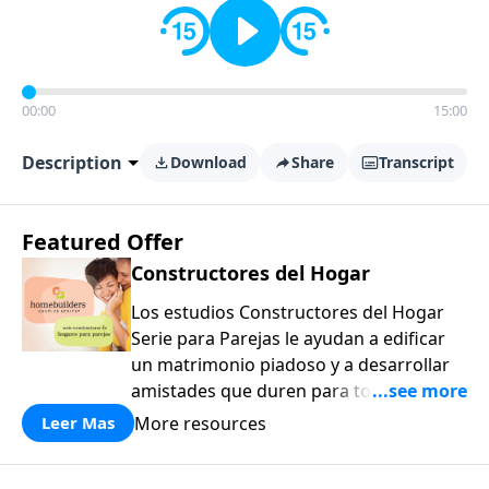
00:00
15:00
Description
Download
Share
Transcript
Featured Offer
Constructores del Hogar
Los estudios Constructores del Hogar
Serie para Parejas le ayudan a edificar
un matrimonio piadoso y a desarrollar
amistades que duren para toda la vida.
¡Únase a uno de los estudios de grupos
More resources
Leer Mas
pequeños de mayor crecimiento, y lleve
a casa los principios de la Palabra de