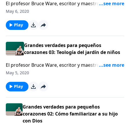
El profesor Bruce Ware, escritor y maestro de las
grandes verdades para pequeños corazones, anima a
May 6, 2020
los padres a usar la maravillosa creación de Dios y
otros ejemplos de la vida cotidiana para darles a sus
Play
hijos un sentido de asombro ante la idea de Dios.
Grandes verdades para pequeños
corazones 03: Teología del jardín de niños
El profesor Bruce Ware, escritor y maestro de las
grandes verdades para pequeños corazones, anima a
May 5, 2020
los padres a usar la maravillosa creación de Dios y
otros ejemplos de la vida cotidiana para darles a sus
Play
hijos un sentido de asombro ante la idea de Dios.
Grandes verdades para pequeños
corazones 02: Cómo familiarizar a su hijo
con Dios