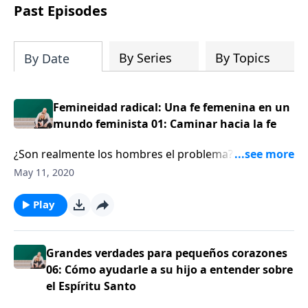
Dios para compartirlos con su familia,
Past Episodes
su iglesia y su comunidad!
By Series
By Topics
By Date
Femineidad radical: Una fe femenina en un
mundo feminista 01: Caminar hacia la fe
¿Son realmente los hombres el problema? Eso es lo
que Carolyn McCulley se preguntaba mientras
May 11, 2020
forcejeaba con sus cursos de estudios para mujeres
en la universidad. Cuando Carolyn escuchó una
Play
enseñanza clara del evangelio por primera vez, esto
cambió radicalmente su vida y sus creencias acerca
del feminismo.
Grandes verdades para pequeños corazones
06: Cómo ayudarle a su hijo a entender sobre
el Espíritu Santo