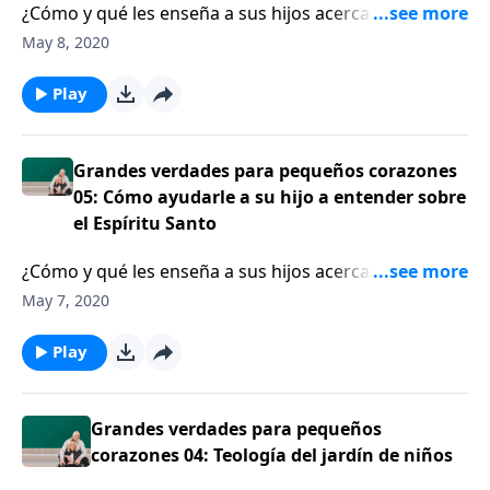
¿Cómo y qué les enseña a sus hijos acerca del Espíritu
Santo? Hoy el profesor Bruce Ware ayuda a equipar a
May 8, 2020
los padres para que les enseñen a sus hijos sobre el
Espíritu Santo, en términos que incluso niños y niñas
Play
puedan entender.
Grandes verdades para pequeños corazones
05: Cómo ayudarle a su hijo a entender sobre
el Espíritu Santo
¿Cómo y qué les enseña a sus hijos acerca del Espíritu
Santo? Hoy el profesor Bruce Ware ayuda a equipar a
May 7, 2020
los padres para que les enseñen a sus hijos sobre el
Espíritu Santo, en términos que incluso niños y niñas
Play
puedan entender.
Grandes verdades para pequeños
corazones 04: Teología del jardín de niños