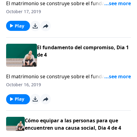
El matrimonio se construye sobre el fundamento de
un compromiso con Cristo y su pacto el uno con el
October 17, 2019
otro. Dennis Rainey comparte las formas proactivas
en que puede sostener su compromiso matrimonial.
Play
El fundamento del compromiso, Dia 1
de 4
El matrimonio se construye sobre el fundamento de
un compromiso con Cristo y su pacto el uno con el
October 16, 2019
otro. Dennis Rainey comparte las formas proactivas
en que puede sostener su compromiso matrimonial.
Play
Cómo equipar a las personas para que
encuentren una causa social, Dia 4 de 4