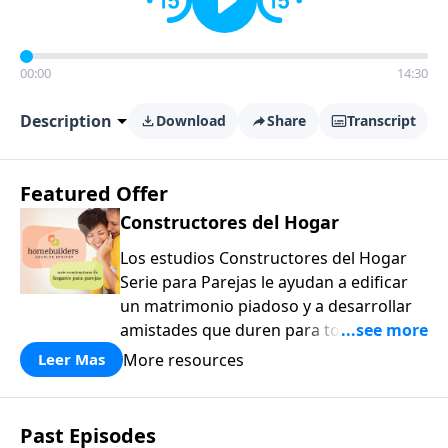
00:00
14:30
Description
Download
Share
Transcript
Featured Offer
Constructores del Hogar
Los estudios Constructores del Hogar
Serie para Parejas le ayudan a edificar
un matrimonio piadoso y a desarrollar
amistades que duren para toda la vida.
¡Únase a uno de los estudios de grupos
More resources
Leer Mas
pequeños de mayor crecimiento, y lleve
a casa los principios de la Palabra de
Dios para compartirlos con su familia,
Past Episodes