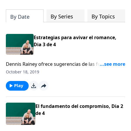
su iglesia y su comunidad!
By Series
By Topics
By Date
Estrategias para avivar el romance,
Dia 3 de 4
Dennis Rainey ofrece sugerencias de las formas en
que las parejas pueden utilizar la aventura, el
October 18, 2019
misterio y la sorpresa para mantener vivo el
romance.
Play
El fundamento del compromiso, Dia 2
de 4