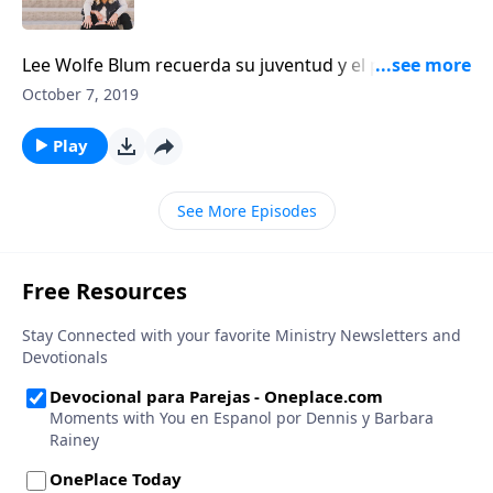
Lee Wolfe Blum recuerda su juventud y el poderoso
mensaje dañino: “No eres importante”. Blum anima a
October 7, 2019
las mujeres para que sean auténticas en medio de
sus luchas.
Play
See More Episodes