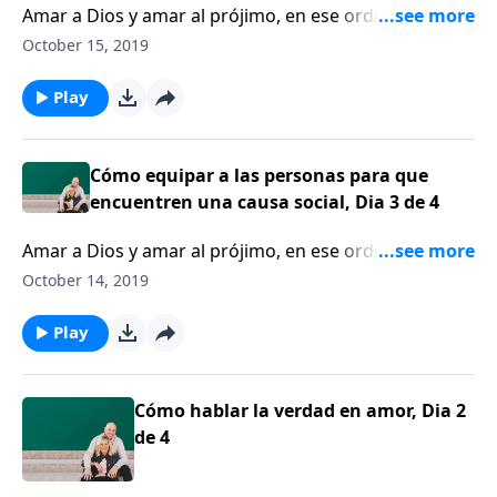
Amar a Dios y amar al prójimo, en ese orden. Tim
Muehlhoff defiende la unidad en las cosas que nos
October 15, 2019
unen, aun si no estamos de acuerdo con todo.
Play
Cómo equipar a las personas para que
encuentren una causa social, Dia 3 de 4
Amar a Dios y amar al prójimo, en ese orden. Tim
Muehlhoff defiende la unidad en las cosas que nos
October 14, 2019
unen, aun si no estamos de acuerdo con todo.
Play
Cómo hablar la verdad en amor, Dia 2
de 4