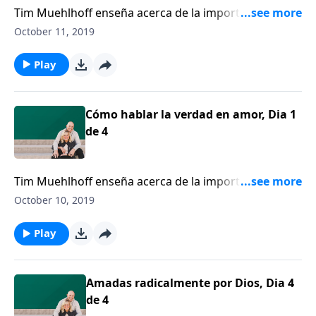
Tim Muehlhoff enseña acerca de la importancia de
equilibrar la verdad y la gracia en nuestras palabras.
October 11, 2019
Él afirma que el evangelio nos da la humildad para
decir: “Puedo aprender de las personas con las que
Play
no estoy de acuerdo”.
Cómo hablar la verdad en amor, Dia 1
de 4
Tim Muehlhoff enseña acerca de la importancia de
equilibrar la verdad y la gracia en nuestras palabras.
October 10, 2019
Él afirma que el evangelio nos da la humildad para
decir: “Puedo aprender de las personas con las que
Play
no estoy de acuerdo”.
Amadas radicalmente por Dios, Dia 4
de 4