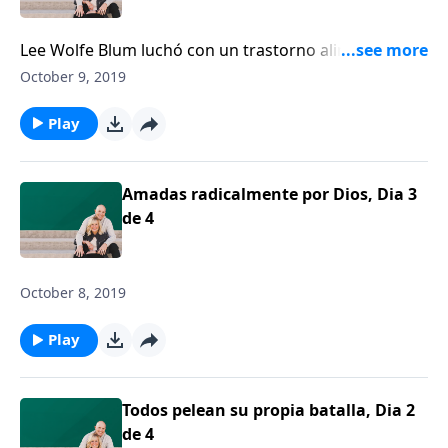
Lee Wolfe Blum luchó con un trastorno alimenticio
por más de 10 años. Blum comparte las historias de
October 9, 2019
varias mujeres que estuvieron por encima de sus
circunstancias y se apoyaron en el Señor para que Él
Play
les provea Su valentía para vivir esforzadamente.
Amadas radicalmente por Dios, Dia 3
de 4
October 8, 2019
Play
Todos pelean su propia batalla, Dia 2
de 4