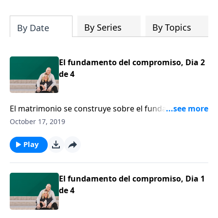
su iglesia y su comunidad!
By Series
By Topics
By Date
El fundamento del compromiso, Dia 2
de 4
El matrimonio se construye sobre el fundamento de
un compromiso con Cristo y su pacto el uno con el
October 17, 2019
otro. Dennis Rainey comparte las formas proactivas
en que puede sostener su compromiso matrimonial.
Play
El fundamento del compromiso, Dia 1
de 4