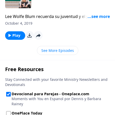
Lee Wolfe Blum recuerda su juventud y el poderoso
mensaje dañino: “No eres importante”. Blum anima a
October 4, 2019
las mujeres para que sean auténticas en medio de
sus luchas.
Play
See More Episodes