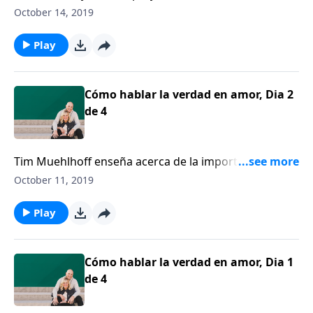
Muehlhoff defiende la unidad en las cosas que nos
October 14, 2019
unen, aun si no estamos de acuerdo con todo.
Play
Cómo hablar la verdad en amor, Dia 2
de 4
Tim Muehlhoff enseña acerca de la importancia de
equilibrar la verdad y la gracia en nuestras palabras.
October 11, 2019
Él afirma que el evangelio nos da la humildad para
decir: “Puedo aprender de las personas con las que
Play
no estoy de acuerdo”.
Cómo hablar la verdad en amor, Dia 1
de 4