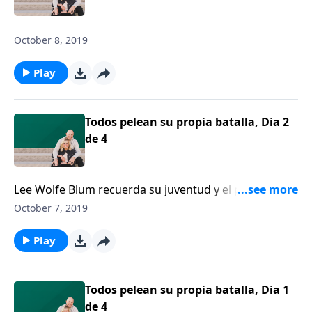
October 8, 2019
Play
Todos pelean su propia batalla, Dia 2
de 4
Lee Wolfe Blum recuerda su juventud y el poderoso
mensaje dañino: “No eres importante”. Blum anima a
October 7, 2019
las mujeres para que sean auténticas en medio de
sus luchas.
Play
Todos pelean su propia batalla, Dia 1
de 4