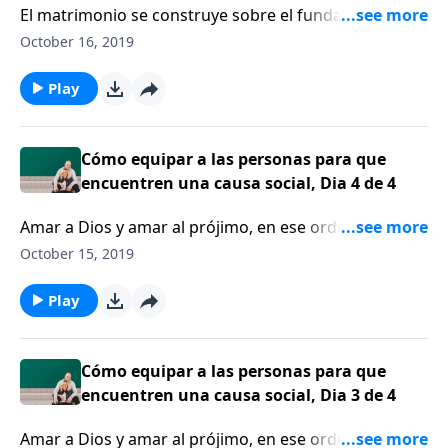
El matrimonio se construye sobre el fundamento de
un compromiso con Cristo y su pacto el uno con el
October 16, 2019
otro. Dennis Rainey comparte las formas proactivas
en que puede sostener su compromiso matrimonial.
Play
Cómo equipar a las personas para que
encuentren una causa social, Dia 4 de 4
Amar a Dios y amar al prójimo, en ese orden. Tim
Muehlhoff defiende la unidad en las cosas que nos
October 15, 2019
unen, aun si no estamos de acuerdo con todo.
Play
Cómo equipar a las personas para que
encuentren una causa social, Dia 3 de 4
Amar a Dios y amar al prójimo, en ese orden. Tim