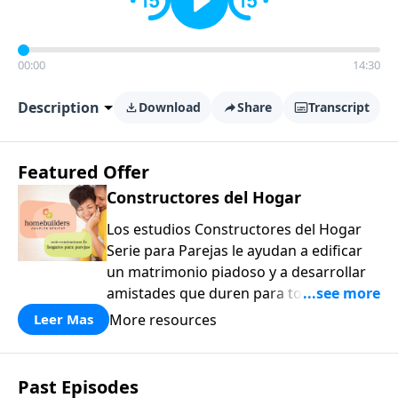
00:00
14:30
Description
Download
Share
Transcript
Featured Offer
Constructores del Hogar
Los estudios Constructores del Hogar
Serie para Parejas le ayudan a edificar
un matrimonio piadoso y a desarrollar
amistades que duren para toda la vida.
¡Únase a uno de los estudios de grupos
More resources
Leer Mas
pequeños de mayor crecimiento, y lleve
a casa los principios de la Palabra de
Dios para compartirlos con su familia,
Past Episodes