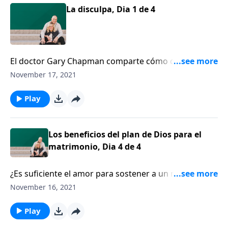
La disculpa, Dia 1 de 4
El doctor Gary Chapman comparte cómo decir “lo
siento” puede transformar su relación.
November 17, 2021
Play
Los beneficios del plan de Dios para el
matrimonio, Dia 4 de 4
¿Es suficiente el amor para sostener a un matrimonio
para toda la vida? El pastor Alistair Begg comparte
November 16, 2021
sobre la importancia de entender el plan de Dios para
el matrimonio.
Play