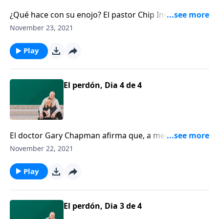
¿Qué hace con su enojo? El pastor Chip Ingram cree
que el enojo bien manejado puede ser muy valioso.
November 23, 2021
Play
El perdón, Dia 4 de 4
El doctor Gary Chapman afirma que, a menos que
aprendamos a ir más allá de nuestras fallas con un
November 22, 2021
perdón genuino y una reconciliación genuina,
nuestros matrimonios jamás alcanzarán la plenitud
Play
que Dios tiene en mente.
El perdón, Dia 3 de 4