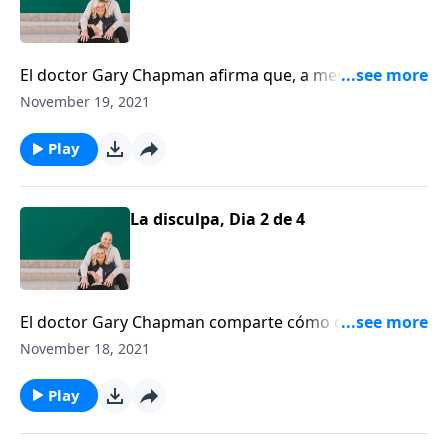
El doctor Gary Chapman afirma que, a menos que
aprendamos a ir más allá de nuestras fallas con un
November 19, 2021
perdón genuino y una reconciliación genuina,
nuestros matrimonios jamás alcanzarán la plenitud
Play
que Dios tiene en mente.
La disculpa, Dia 2 de 4
El doctor Gary Chapman comparte cómo decir “lo
siento” puede transformar su relación.
November 18, 2021
Play