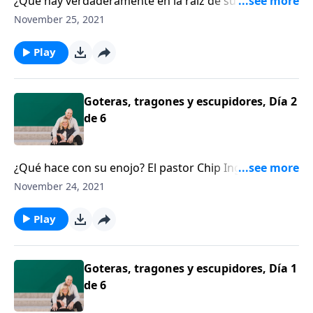
¿Qué hay verdaderamente en la raíz de su enojo?
Chip Ingram nos ofrece consejos prácticos para lidiar
November 25, 2021
con emociones destructivas.
Play
Goteras, tragones y escupidores, Día 2
de 6
¿Qué hace con su enojo? El pastor Chip Ingram cree
que el enojo bien manejado puede ser muy valioso.
November 24, 2021
Play
Goteras, tragones y escupidores, Día 1
de 6