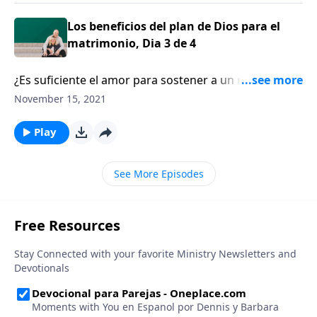
Los beneficios del plan de Dios para el
matrimonio, Dia 3 de 4
¿Es suficiente el amor para sostener a un matrimonio
para toda la vida? El pastor Alistair Begg comparte
November 15, 2021
sobre la importancia de entender el plan de Dios para
el matrimonio.
Play
See More Episodes