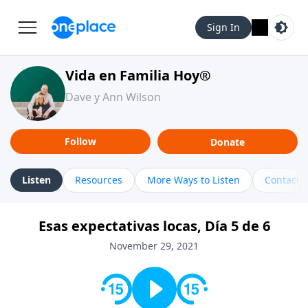
Sign In
Vida en Familia Hoy®
Dave y Ann Wilson
Follow
Donate
Listen
Resources
More Ways to Listen
Contact
Esas expectativas locas, Día 5 de 6
November 29, 2021