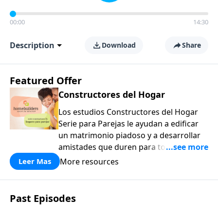
00:00
14:30
Description
Download
Share
Featured Offer
Constructores del Hogar
Los estudios Constructores del Hogar
Serie para Parejas le ayudan a edificar
un matrimonio piadoso y a desarrollar
amistades que duren para toda la vida.
¡Únase a uno de los estudios de grupos
More resources
Leer Mas
pequeños de mayor crecimiento, y lleve
a casa los principios de la Palabra de
Dios para compartirlos con su familia,
Past Episodes
su iglesia y su comunidad!