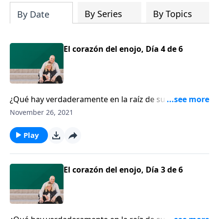
By Series
By Topics
By Date
El corazón del enojo, Día 4 de 6
¿Qué hay verdaderamente en la raíz de su enojo?
Chip Ingram nos ofrece consejos prácticos para lidiar
November 26, 2021
con emociones destructivas.
Play
El corazón del enojo, Día 3 de 6