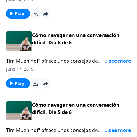
resolver esto”. Según Dan Allender, hay una meta más
importante.
Play
Cómo navegar en una conversación
difícil, Dia 6 de 6
Tim Muehlhoff ofrece unos consejos de
comunicación para navegar por una conversación
June 17, 2019
difícil y comparte algunos ejemplos de su propia vida.
Play
Cómo navegar en una conversación
difícil, Dia 5 de 6
Tim Muehlhoff ofrece unos consejos de