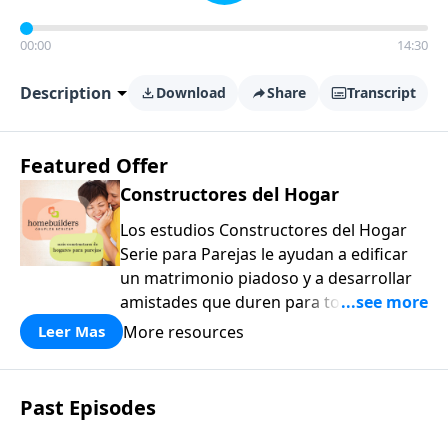
00:00
14:30
Description
Download
Share
Transcript
Featured Offer
Constructores del Hogar
Los estudios Constructores del Hogar
Serie para Parejas le ayudan a edificar
un matrimonio piadoso y a desarrollar
amistades que duren para toda la vida.
¡Únase a uno de los estudios de grupos
More resources
Leer Mas
pequeños de mayor crecimiento, y lleve
a casa los principios de la Palabra de
Dios para compartirlos con su familia,
Past Episodes
su iglesia y su comunidad!