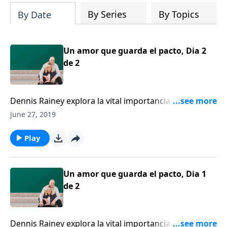
By Series
By Topics
By Date
Un amor que guarda el pacto, Dia 2
de 2
Dennis Rainey explora la vital importancia del pacto
matrimonial, mientras exhorta a las parejas para que
June 27, 2019
guarden su pacto, se humillen y busquen el perdón y
la reconciliación.
Play
Un amor que guarda el pacto, Dia 1
de 2
Dennis Rainey explora la vital importancia del pacto