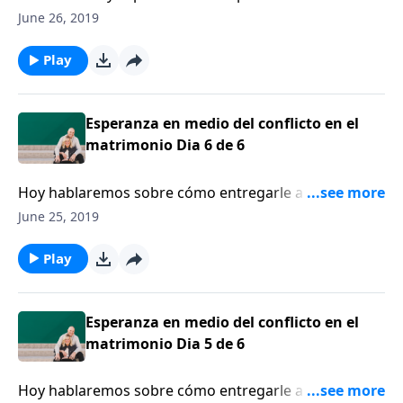
matrimonial, mientras exhorta a las parejas para que
June 26, 2019
guarden su pacto, se humillen y busquen el perdón y
la reconciliación.
Play
Esperanza en medio del conflicto en el
matrimonio Dia 6 de 6
Hoy hablaremos sobre cómo entregarle a su pareja
un regalo especial, el regalo del perdón.
June 25, 2019
Play
Esperanza en medio del conflicto en el
matrimonio Dia 5 de 6
Hoy hablaremos sobre cómo entregarle a su pareja