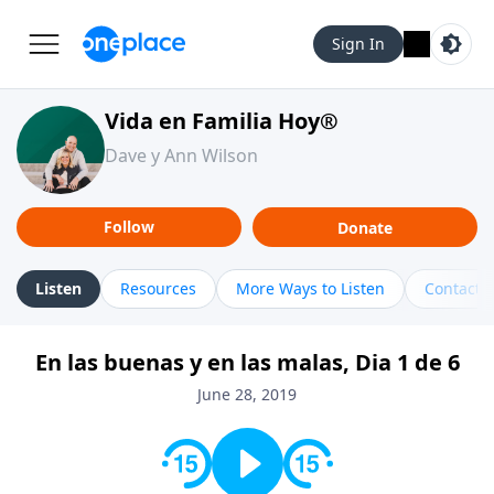
Sign In
Vida en Familia Hoy®
Dave y Ann Wilson
Follow
Donate
Listen
Resources
More Ways to Listen
Contact
En las buenas y en las malas, Dia 1 de 6
June 28, 2019