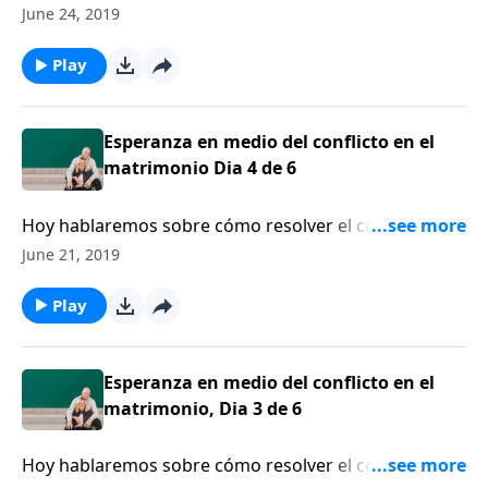
un regalo especial, el regalo del perdón.
June 24, 2019
Play
Esperanza en medio del conflicto en el
matrimonio Dia 4 de 6
Hoy hablaremos sobre cómo resolver el conflicto en
el matrimonio y, al mismo tiempo, sobre cómo lidiar
June 21, 2019
con la ira.
Play
Esperanza en medio del conflicto en el
matrimonio, Dia 3 de 6
Hoy hablaremos sobre cómo resolver el conflicto en