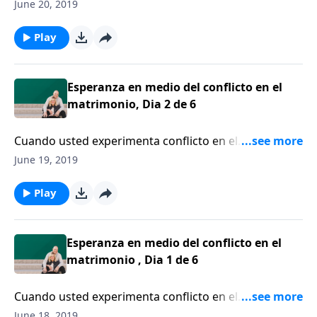
el matrimonio y, al mismo tiempo, sobre cómo lidiar
June 20, 2019
con la ira.
Play
Esperanza en medio del conflicto en el
matrimonio, Dia 2 de 6
Cuando usted experimenta conflicto en el
matrimonio, sin duda usted piensa: “Debemos
June 19, 2019
resolver esto”. Según Dan Allender, hay una meta más
importante.
Play
Esperanza en medio del conflicto en el
matrimonio , Dia 1 de 6
Cuando usted experimenta conflicto en el
matrimonio, sin duda usted piensa: “Debemos
June 18, 2019