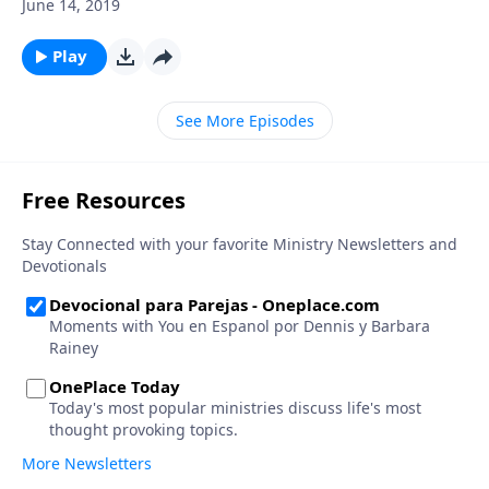
comunicación para navegar por una conversación
June 14, 2019
difícil y comparte algunos ejemplos de su propia vida.
Play
See More Episodes