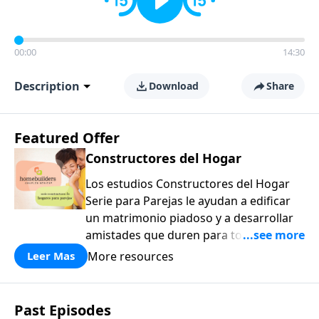
00:00
14:30
Description
Download
Share
Featured Offer
Constructores del Hogar
Los estudios Constructores del Hogar
Serie para Parejas le ayudan a edificar
un matrimonio piadoso y a desarrollar
amistades que duren para toda la vida.
¡Únase a uno de los estudios de grupos
More resources
Leer Mas
pequeños de mayor crecimiento, y lleve
a casa los principios de la Palabra de
Dios para compartirlos con su familia,
Past Episodes