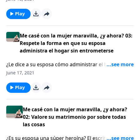
MacCallum les recuerda a los oyentes que el hogar
usualmente es el castillo de un varón, pero es el nido
Play
de una mujer. Por lo tanto, un esposo sabio no
controla de forma excesiva las tareas del hogar con
su esposa.
Me casé con la mujer maravilla, ¿y ahora? 03:
Respete la forma en que su esposa
administra el hogar sin entrometerse
¿Le dice a su esposa cómo administrar el hogar? Si es
así, será mejor que lo reconsidere. El escritor Jess
June 17, 2021
MacCallum les recuerda a los oyentes que el hogar
usualmente es el castillo de un varón, pero es el nido
Play
de una mujer. Por lo tanto, un esposo sabio no
controla de forma excesiva las tareas del hogar con
su esposa.
Me casé con la mujer maravilla, ¿y ahora?
02: Valore su matrimonio por sobre todas
las cosas
¿Es su esposa una súper heroína? El escritor Jess