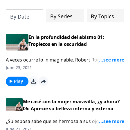
su iglesia y su comunidad!
By Series
By Topics
By Date
En la profundidad del abismo 01:
Tropiezos en la oscuridad
A veces ocurre lo inimaginable. Robert Rogers
comparte cómo un feriado común y corriente se
June 23, 2021
convirtió en una tragedia increíble, cuando la
furgoneta en que viajaba su familia de seis se salió de
Play
la carretera en una turbulenta inundación repentina.
Escuche sus reflexiones sobre lo que pensó y sintió
en los últimos momentos, antes que la furgoneta
Me casé con la mujer maravilla, ¿y ahora?
fuera totalmente arrastrada por las violentas aguas
06: Aprecie su belleza interna y externa
¿Su esposa sabe que es hermosa a sus ojos? Jess
MacCallum, el comprometido esposo de una mujer
June 22, 2021