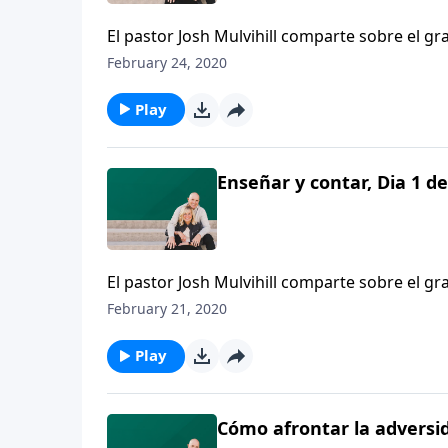
El pastor Josh Mulvihill comparte sobre el gra
la generación que les sigue.
February 24, 2020
Play
Enseñar y contar, Dia 1 de
El pastor Josh Mulvihill comparte sobre el gra
la generación que les sigue.
February 21, 2020
Play
Cómo afrontar la adversida