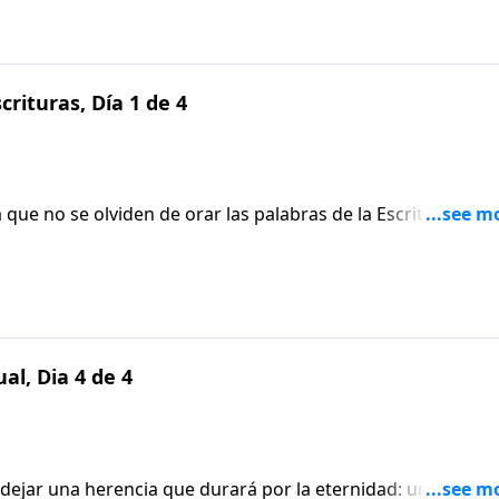
scrituras, Día 1 de 4
 que no se olviden de orar las palabras de la Escritura,
a cómo utilizar Efesios 5:21: “Sométanse unos a otros por
al, Dia 4 de 4
a dejar una herencia que durará por la eternidad: una fe que