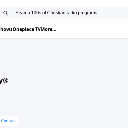
 Shows
Oneplace TV
More...
oy®
Contact