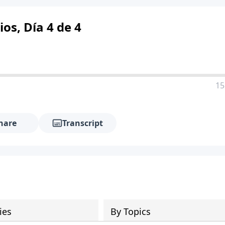
os, Día 4 de 4
15
hare
Transcript
ies
By Topics