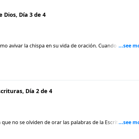
 Dios, Día 3 de 4
mo avivar la chispa en su vida de oración. Cuando usamos 
os cuenta de que empezamos a orar con fervor.
scrituras, Día 2 de 4
 que no se olviden de orar las palabras de la Escritura,
a cómo utilizar Efesios 5:21: “Sométanse unos a otros por