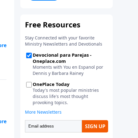
la vida. ¡Únase a uno de los
estudios de grupos pequeños de
mayor crecimiento, y lleve a casa
los principios de la Palabra de
Dios para compartirlos con su
familia, su iglesia y su
comunidad!
las