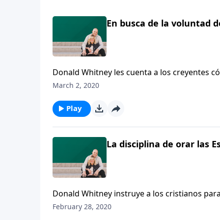
En busca de la voluntad de
Donald Whitney les cuenta a los creyentes có
Escrituras para expresarlas a Dios, nos dam
March 2, 2020
Play
La disciplina de orar las E
Donald Whitney instruye a los cristianos para
mientras buscan al Señor, y luego nos muestr
February 28, 2020
reverencia a Cristo”.