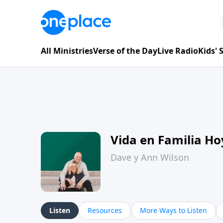
All Ministries
Verse of the Day
Live Radio
Kids'
Vida en Familia H
Dave y Ann Wilson
Listen
Resources
More Ways to Listen