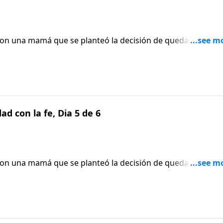
on una mamá que se planteó la decisión de quedarse en ca
ba: “¿Se puede hacer eso? ¿Luego es fácil volver al merca
d con la fe, Dia 5 de 6
on una mamá que se planteó la decisión de quedarse en ca
ba: “¿Se puede hacer eso? ¿Luego es fácil volver al merca