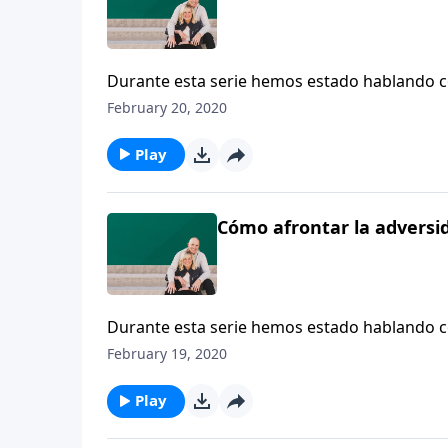
Durante esta serie hemos estado hablando c
para cuidar de su bebé, mientras se pregunta
February 20, 2020
laboral? ¿Cómo se toma esa decisión?”
Play
Cómo afrontar la adversida
Durante esta serie hemos estado hablando c
para cuidar de su bebé, mientras se pregunta
February 19, 2020
laboral? ¿Cómo se toma esa decisión?”
Play