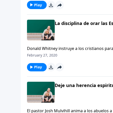
Play
La disciplina de orar las E
Donald Whitney instruye a los cristianos para
mientras buscan al Señor, y luego nos muestr
February 27, 2020
reverencia a Cristo”.
Play
Deje una herencia espiritu
El pastor Josh Mulvihill anima a los abuelos 