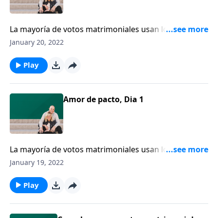
La mayoría de votos matrimoniales usan los términos
“tomar y proteger” en referencia al uno y al otro.
January 20, 2022
¿Qué significa exactamente para nosotros “tomar” a
la otra persona como cónyuge?
Play
Amor de pacto, Dia 1
La mayoría de votos matrimoniales usan los términos
“tomar y proteger” en referencia al uno y al otro.
January 19, 2022
¿Qué significa exactamente para nosotros “tomar” a
la otra persona como cónyuge?
Play