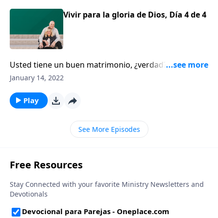
Vivir para la gloria de Dios, Día 4 de 4
Usted tiene un buen matrimonio, ¿verdad? Y es como
el de la mayoría de personas, está lleno de muchas
January 14, 2022
cosas buenas. Sin embargo, Dennis Rainey asegura, y
usted lo sabe, que los conflictos y las heridas no
Play
faltan. ¿Qué tan intencional ha sido usted para
superar estos eventos y evitar repetirlos?
See More Episodes