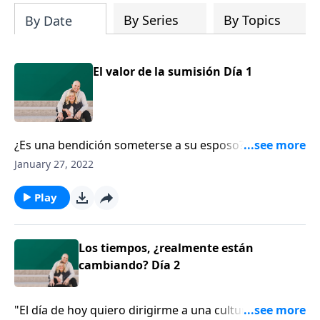
By Series
By Topics
By Date
El valor de la sumisión Día 1
¿Es una bendición someterse a su esposo? ¿O una
maldición? El pastor Voddie Baucham arroja una luz
January 27, 2022
muy necesaria sobre el significado de esta palabra
llamada “sumisión”, que con frecuencia es
Play
malinterpretada en Efesios 5.
Los tiempos, ¿realmente están
cambiando? Día 2
"El día de hoy quiero dirigirme a una cultura