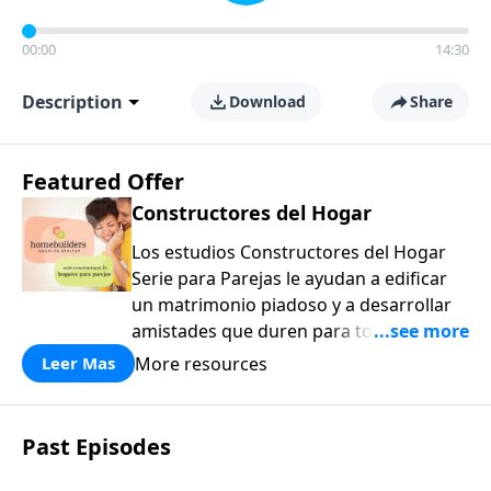
00:00
14:30
Description
Download
Share
Featured Offer
Constructores del Hogar
Los estudios Constructores del Hogar
Serie para Parejas le ayudan a edificar
un matrimonio piadoso y a desarrollar
amistades que duren para toda la vida.
¡Únase a uno de los estudios de grupos
More resources
Leer Mas
pequeños de mayor crecimiento, y lleve
a casa los principios de la Palabra de
Dios para compartirlos con su familia,
Past Episodes
su iglesia y su comunidad!