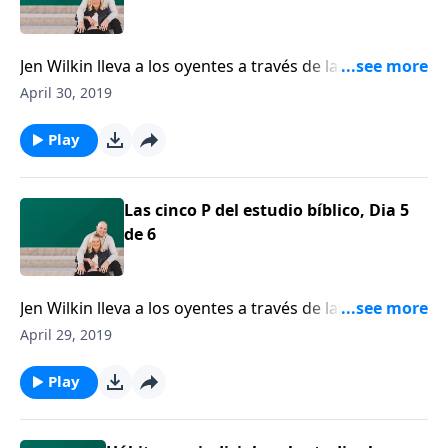
Jen Wilkin lleva a los oyentes a través de las “Cinco P"
del estudio bíblico: propósito, perspectiva, paciencia,
April 30, 2019
proceso y plegaria.
Play
Las cinco P del estudio bíblico, Dia 5
de 6
Jen Wilkin lleva a los oyentes a través de las “Cinco P"
del estudio bíblico: propósito, perspectiva, paciencia,
April 29, 2019
proceso y plegaria.
Play