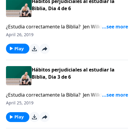
Hábitos perjudiciales al estudiar la
Biblia, Dia 4 de 6
¿Estudia correctamente la Biblia? Jen Wilkin ha
liderado estudios bíblicos por mucho tiempo y ahora
April 26, 2019
nos guía a través de los pasos en falso que dan los
cristianos cuando estudian la Biblia.
Play
Hábitos perjudiciales al estudiar la
Biblia, Dia 3 de 6
¿Estudia correctamente la Biblia? Jen Wilkin ha
liderado estudios bíblicos por mucho tiempo y ahora
April 25, 2019
nos guía a través de los pasos en falso que dan los
cristianos cuando estudian la Biblia.
Play