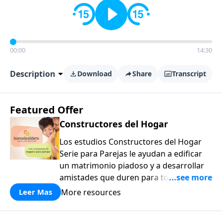
00:00
14:30
Description
Download
Share
Transcript
Featured Offer
Constructores del Hogar
Los estudios Constructores del Hogar
Serie para Parejas le ayudan a edificar
un matrimonio piadoso y a desarrollar
amistades que duren para toda la vida.
¡Únase a uno de los estudios de grupos
More resources
Leer Mas
pequeños de mayor crecimiento, y lleve
a casa los principios de la Palabra de