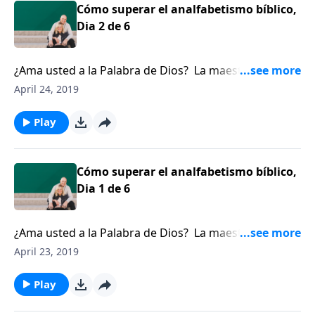
Cómo superar el analfabetismo bíblico,
Dia 2 de 6
¿Ama usted a la Palabra de Dios? La maestra de la
Biblia, Jen Wilkin, comunica su preocupación por el
April 24, 2019
analfabetismo bíblico que existe entre los miembros
del cuerpo de Cristo.
Play
Cómo superar el analfabetismo bíblico,
Dia 1 de 6
¿Ama usted a la Palabra de Dios? La maestra de la
Biblia, Jen Wilkin, comunica su preocupación por el
April 23, 2019
analfabetismo bíblico que existe entre los miembros
del cuerpo de Cristo.
Play