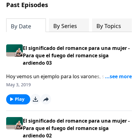
Dios para compartirlos con su familia,
Past Episodes
su iglesia y su comunidad!
By Series
By Topics
By Date
El significado del romance para una mujer -
Para que el fuego del romance siga
ardiendo 03
Hoy vemos un ejemplo para los varones, sobre cómo
expresar su amor y devoción para su cónyuge. Los
May 3, 2019
hombres y las mujeres piensan de forma diferente
sobre el tema del romance
Play
El significado del romance para una mujer -
Para que el fuego del romance siga
ardiendo 02