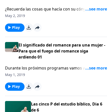
¿Recuerda las cosas que hacía con su cónyuge
cuando eran novios? En esta serie estamos hablando
May 2, 2019
sobre el significado del romance para una mujer.
Play
El significado del romance para una mujer -
Para que el fuego del romance siga
ardiendo 01
Durante los próximos programas vamos a hablar
sobre cómo una esposa mira el romance.
May 1, 2019
Play
Las cinco P del estudio bíblico, Dia 6
de 6