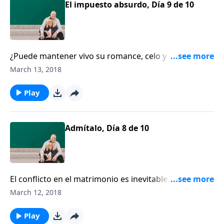
El impuesto absurdo, Día 9 de 10
¿Puede mantener vivo su romance, celo y deseo
saludable por su pareja, después de 50 años de
March 13, 2018
matrimonio? No permita que los trajines diarios los
conviertan en “compañeros de habitación”.
Play
Admítalo, Día 8 de 10
El conflicto en el matrimonio es inevitable. Es,
además, la puerta de entrada para que el Espíritu
March 12, 2018
Santo obre con sanidad y verdadera reconciliación en
nuestras heridas más profundas.
Play