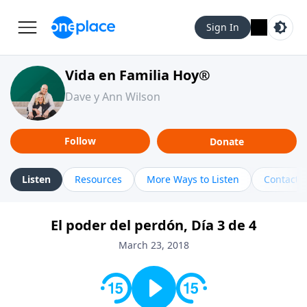
Sign In
Vida en Familia Hoy®
Dave y Ann Wilson
Follow
Donate
Listen
Resources
More Ways to Listen
Contact
El poder del perdón, Día 3 de 4
March 23, 2018