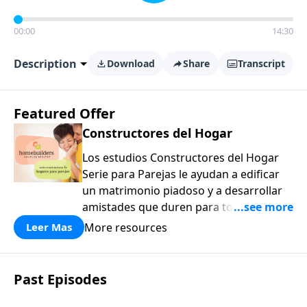
00:00
14:30
Description
Download
Share
Transcript
Featured Offer
Constructores del Hogar
Los estudios Constructores del Hogar
Serie para Parejas le ayudan a edificar
un matrimonio piadoso y a desarrollar
amistades que duren para toda la vida.
¡Únase a uno de los estudios de grupos
More resources
Leer Mas
pequeños de mayor crecimiento, y lleve
a casa los principios de la Palabra de
Dios para compartirlos con su familia,
Past Episodes
su iglesia y su comunidad!