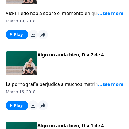
Vicki Tiede habla sobre el momento en que se dio
cuenta de que el comportamiento adictivo de su
March 19, 2018
exesposo no iba a detenerse. Siguiendo un consejo
piadoso, Vicki salió de su hogar, en un intento de
Play
protegerse y de guardar a su hija.
Algo no anda bien, Día 2 de 4
La pornografía perjudica a muchos matrimonios.
Vicki Tiede lo sabe. Ella recuerda haber encontrado
March 16, 2018
las revistas inapropiadas de su exesposo. Alterada y
embarazada, buscó ayuda de su pastor y renovó el
Play
compromiso con Cristo para su vida y su matrimonio.
Algo no anda bien, Día 1 de 4