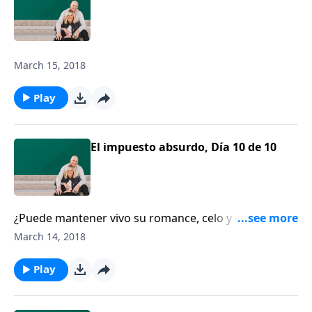
March 15, 2018
Play
El impuesto absurdo, Día 10 de 10
¿Puede mantener vivo su romance, celo y deseo
saludable por su pareja, después de 50 años de
March 14, 2018
matrimonio? No permita que los trajines diarios los
conviertan en “compañeros de habitación”.
Play