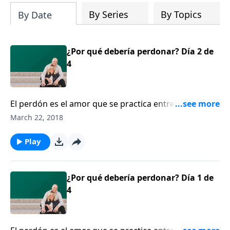
By Series
By Topics
By Date
¿Por qué debería perdonar? Día 2 de
4
El perdón es el amor que se practica entre personas
que aman pobremente. Bárbara Rainey, junto con su
March 22, 2018
esposo, Dennis Rainey, habla sobre los beneficios del
perdón y comparten algunas historias verdaderas
Play
que ilustran el perdón.
¿Por qué debería perdonar? Día 1 de
4