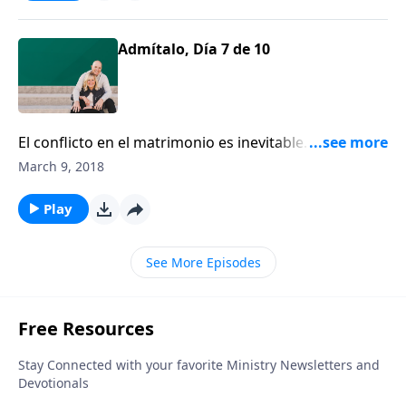
Admítalo, Día 7 de 10
El conflicto en el matrimonio es inevitable. Es,
además, la puerta de entrada para que el Espíritu
March 9, 2018
Santo obre con sanidad y verdadera reconciliación en
nuestras heridas más profundas.
Play
See More Episodes