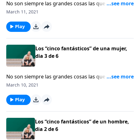
No son siempre las grandes cosas las que componen
un buen matrimonio. Las cosas pequeñas tienen un
March 11, 2021
gran significado. La escritora Shaunti Feldhahn opina
que, a lo mejor, deberíamos empezar a hacerlas.
Play
Los “cinco fantásticos” de una mujer,
dia 3 de 6
No son siempre las grandes cosas las que componen
un buen matrimonio. Las cosas pequeñas tienen un
March 10, 2021
gran significado. La escritora Shaunti Feldhahn opina
que, a lo mejor, deberíamos empezar a hacerlas.
Play
Los “cinco fantásticos” de un hombre,
dia 2 de 6