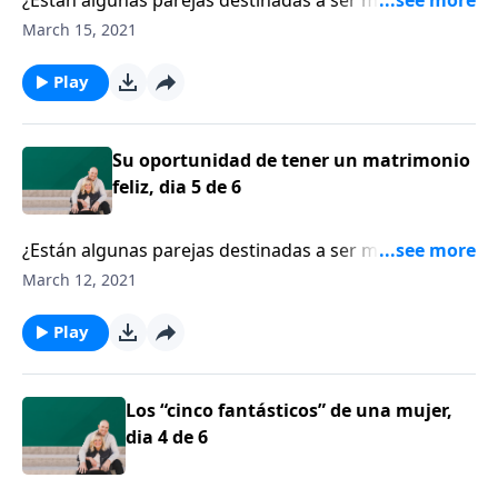
¿Están algunas parejas destinadas a ser más felices
que otras? La escritora Shaunti Feldhahn asegura que
March 15, 2021
la felicidad está al alcance de las parejas,
especialmente cuando entran al pacto matrimonial
Play
con todo el corazón, decididas a permanecer
comprometidas pase lo que pase.
Su oportunidad de tener un matrimonio
feliz, dia 5 de 6
¿Están algunas parejas destinadas a ser más felices
que otras? La escritora Shaunti Feldhahn asegura que
March 12, 2021
la felicidad está al alcance de las parejas,
especialmente cuando entran al pacto matrimonial
Play
con todo el corazón, decididas a permanecer
comprometidas pase lo que pase.
Los “cinco fantásticos” de una mujer,
dia 4 de 6