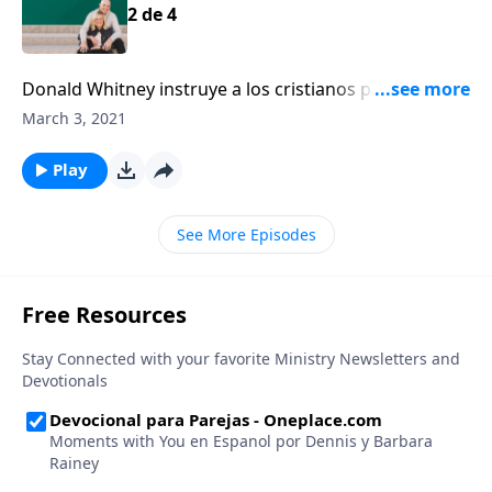
2 de 4
Donald Whitney instruye a los cristianos para que no
se olviden de orar las palabras de la Escritura,
March 3, 2021
mientras buscan al Señor, y luego nos muestra cómo
utilizar Efesios 5:21: “Sométanse unos a otros por
Play
reverencia a Cristo”.
See More Episodes