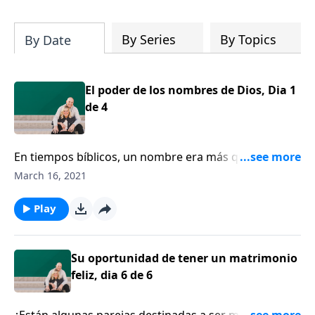
su iglesia y su comunidad!
By Series
By Topics
By Date
El poder de los nombres de Dios, Dia 1
de 4
En tiempos bíblicos, un nombre era más que una
simple forma de dirigirnos a alguna persona. El
March 16, 2021
nombre revelaba información importante sobre el
carácter de la persona. Entonces, ¿qué podemos
Play
aprender sobre Dios por medio de estudiar sus
nombres? El pastor Tony Evans habla acerca de los
diversos nombres de Dios y del poderoso significado
Su oportunidad de tener un matrimonio
detrás de estos nombres.
feliz, dia 6 de 6