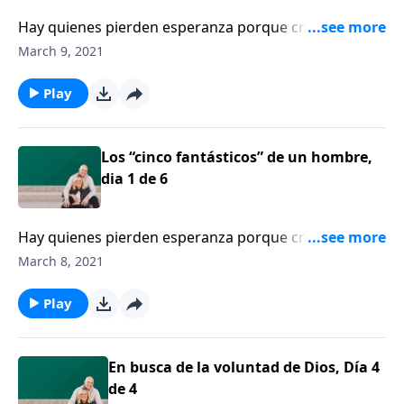
Hay quienes pierden esperanza porque creen que la
mayoría de matrimonios se destruyen, pero esas
March 9, 2021
estadísticas no son reales. Escuchemos a la escritora
Shaunti Feldhahn.
Play
Los “cinco fantásticos” de un hombre,
dia 1 de 6
Hay quienes pierden esperanza porque creen que la
mayoría de matrimonios se destruyen, pero esas
March 8, 2021
estadísticas no son reales. Escuchemos a la escritora
Shaunti Feldhahn.
Play
En busca de la voluntad de Dios, Día 4
de 4