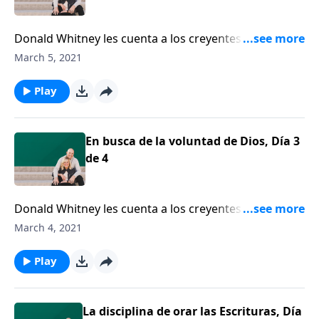
Donald Whitney les cuenta a los creyentes cómo
avivar la chispa en su vida de oración. Cuando
March 5, 2021
usamos las Escrituras para expresarlas a Dios, nos
damos cuenta de que empezamos a orar con fervor.
Play
En busca de la voluntad de Dios, Día 3
de 4
Donald Whitney les cuenta a los creyentes cómo
avivar la chispa en su vida de oración. Cuando
March 4, 2021
usamos las Escrituras para expresarlas a Dios, nos
damos cuenta de que empezamos a orar con fervor.
Play
La disciplina de orar las Escrituras, Día