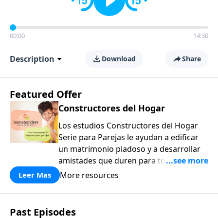
00:00
14:30
Description
Download
Share
Featured Offer
Constructores del Hogar
Los estudios Constructores del Hogar
Serie para Parejas le ayudan a edificar
un matrimonio piadoso y a desarrollar
amistades que duren para toda la vida.
¡Únase a uno de los estudios de grupos
More resources
Leer Mas
pequeños de mayor crecimiento, y lleve
a casa los principios de la Palabra de
Dios para compartirlos con su familia,
Past Episodes