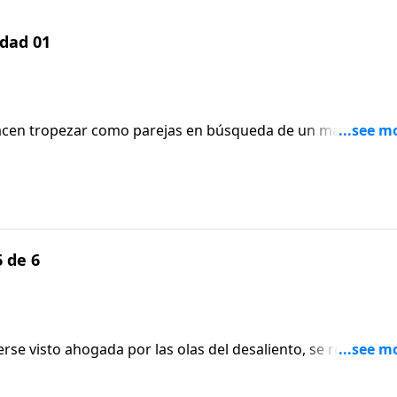
idad 01
acen tropezar como parejas en búsqueda de un matrimoni
eberían resultar en la independencia de los padres y la
 de 6
se visto ahogada por las olas del desaliento, se rehusó a
é la inspiró a entregarse completamente en obediencia a l
que devolvió su aro de matrimonio y rememora con gozo el 