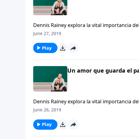
Dennis Rainey explora la vital importancia d
guarden su pacto, se humillen y busquen el p
June 27, 2019
Play
Un amor que guarda el pac
Dennis Rainey explora la vital importancia d
guarden su pacto, se humillen y busquen el p
June 26, 2019
Play