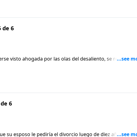
dedo.
 de 6
se visto ahogada por las olas del desaliento, se rehusó a
é la inspiró a entregarse completamente en obediencia a l
que devolvió su aro de matrimonio y rememora con gozo el 
dedo.
 de 6
 su esposo le pediría el divorcio luego de diez años de