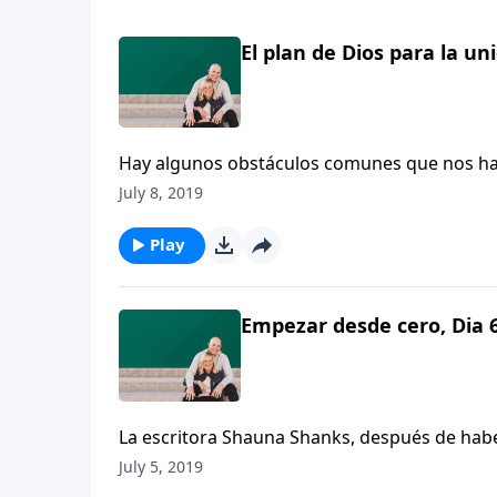
El plan de Dios para la un
Hay algunos obstáculos comunes que nos h
piadoso. La unión de un hombre y una mujer d
July 8, 2019
interdependencia el uno del otro.
Play
Empezar desde cero, Dia 6
La escritora Shauna Shanks, después de haber
renunciar a su matrimonio. Ella comparte qu
July 5, 2019
Palabra de Dios. Shanks recuerda el día en 