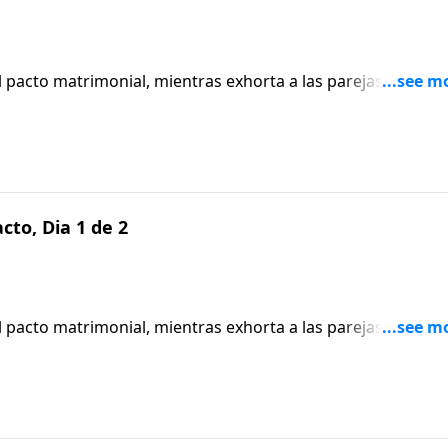
el pacto matrimonial, mientras exhorta a las parejas para qu
erdón y la reconciliación.
to, Dia 1 de 2
el pacto matrimonial, mientras exhorta a las parejas para qu
erdón y la reconciliación.