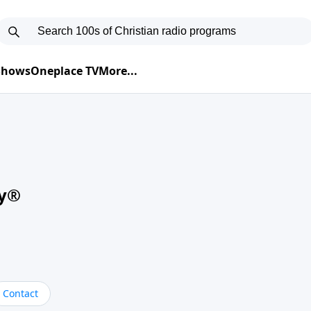
 Shows
Oneplace TV
More...
oy®
Contact