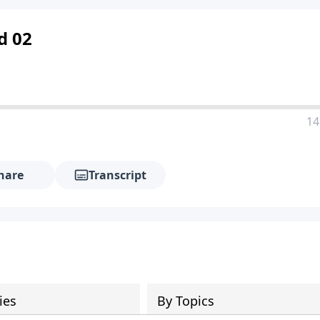
d 02
14
hare
Transcript
ies
By Topics