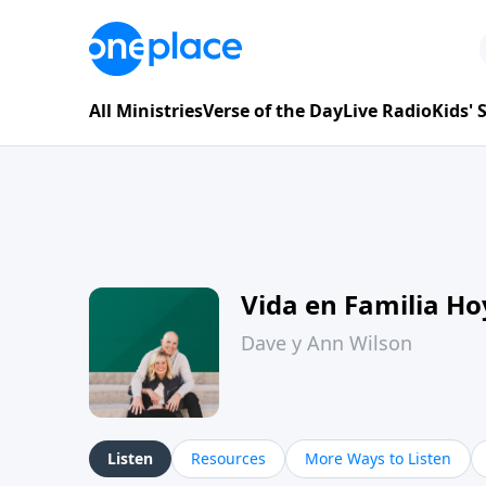
All Ministries
Verse of the Day
Live Radio
Kids'
Vida en Familia H
Dave y Ann Wilson
Listen
Resources
More Ways to Listen