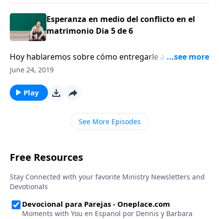
Esperanza en medio del conflicto en el
matrimonio Dia 5 de 6
Hoy hablaremos sobre cómo entregarle a su pareja
un regalo especial, el regalo del perdón.
June 24, 2019
Play
See More Episodes