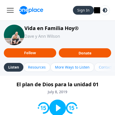
Sign In
Vida en Familia Hoy®
Dave y Ann Wilson
Follow
Donate
Listen
Resources
More Ways to Listen
Contact
El plan de Dios para la unidad 01
July 8, 2019