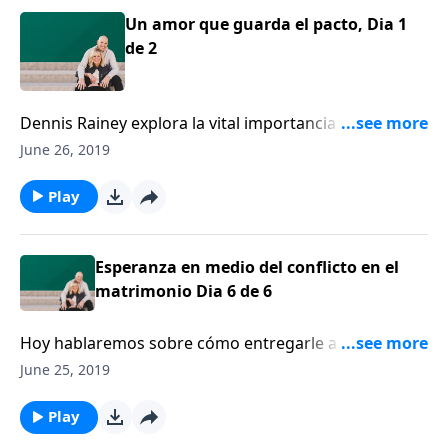
Un amor que guarda el pacto, Dia 1
de 2
Dennis Rainey explora la vital importancia del pacto
matrimonial, mientras exhorta a las parejas para que
June 26, 2019
guarden su pacto, se humillen y busquen el perdón y
la reconciliación.
Play
Esperanza en medio del conflicto en el
matrimonio Dia 6 de 6
Hoy hablaremos sobre cómo entregarle a su pareja
un regalo especial, el regalo del perdón.
June 25, 2019
Play