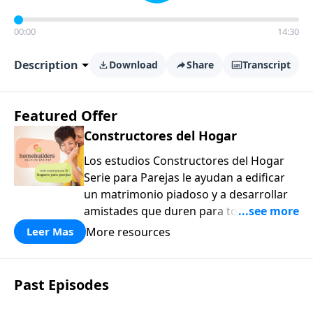
00:00
14:30
Description
Download
Share
Transcript
Featured Offer
Constructores del Hogar
Los estudios Constructores del Hogar
Serie para Parejas le ayudan a edificar
un matrimonio piadoso y a desarrollar
amistades que duren para toda la vida.
¡Únase a uno de los estudios de grupos
More resources
Leer Mas
pequeños de mayor crecimiento, y lleve
a casa los principios de la Palabra de
Dios para compartirlos con su familia,
Past Episodes
su iglesia y su comunidad!