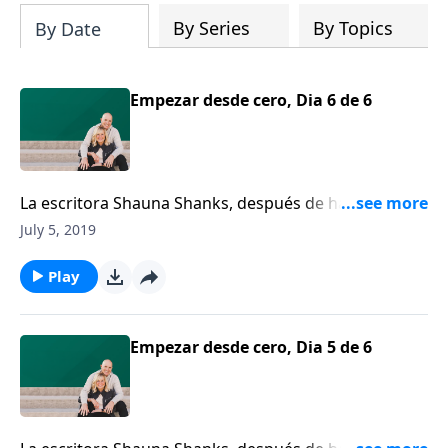
By Series
By Topics
By Date
Empezar desde cero, Dia 6 de 6
La escritora Shauna Shanks, después de haberse
visto ahogada por las olas del desaliento, se rehusó a
July 5, 2019
renunciar a su matrimonio. Ella comparte qué la
inspiró a entregarse completamente en obediencia a
Play
la Palabra de Dios. Shanks recuerda el día en que
devolvió su aro de matrimonio y rememora con gozo
el día en que su esposo se lo volvió a poner en su
Empezar desde cero, Dia 5 de 6
dedo.