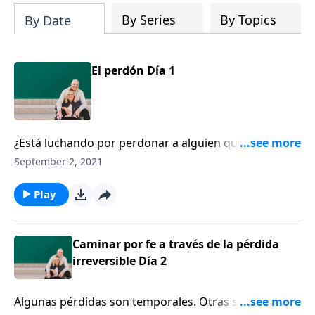
By Series
By Topics
By Date
El perdón Día 1
¿Está luchando por perdonar a alguien que le ha
hecho daño? Jerry Sittser habla sobre cómo perdonó
September 2, 2021
al conductor ebrio que accidentalmente embistió la
furgoneta donde iba su familia y mató a su esposa, a
Play
su madre y a su hija.
Caminar por fe a través de la pérdida
irreversible Día 2
Algunas pérdidas son temporales. Otras son