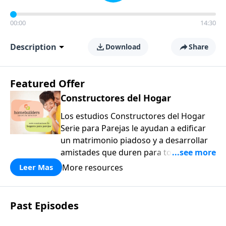
00:00
14:30
Description
Download
Share
Featured Offer
Constructores del Hogar
Los estudios Constructores del Hogar
Serie para Parejas le ayudan a edificar
un matrimonio piadoso y a desarrollar
amistades que duren para toda la vida.
¡Únase a uno de los estudios de grupos
More resources
Leer Mas
pequeños de mayor crecimiento, y lleve
a casa los principios de la Palabra de
Dios para compartirlos con su familia,
Past Episodes
su iglesia y su comunidad!