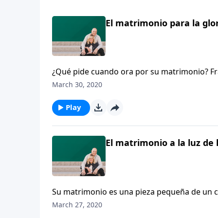
El matrimonio para la glor
¿Qué pide cuando ora por su matrimonio? Fra
siete hijos, animan a los esposos y esposas 
March 30, 2020
matrimonio que glorifique al Señor.
Play
El matrimonio a la luz de 
Su matrimonio es una pieza pequeña de un cu
reflexionan felizmente sobre su noviazgo qu
March 27, 2020
importante que es encontrar un cónyuge que 