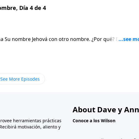
mbre, Día 4 de 4
ina Su nombre Jehová con otro nombre. ¿Por qué? El exitoso
cado detrás de los nombres de Dios: “Jehová Jiré”; “Jehová
ómo Dios ha vivido “para dar honor a su nombre” al
da de su familia.
See More Episodes
About Dave y Ann
provee herramientas prácticas
Conoce a los Wilson
Recibirá motivación, aliento y