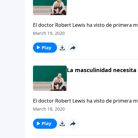
El doctor Robert Lewis ha visto de primera ma
por la que ha sido un campeón para la autén
March 19, 2020
primordíales que los varones deben responde
Play
La masculinidad necesita 
El doctor Robert Lewis ha visto de primera ma
por la que ha sido un campeón para la autén
March 18, 2020
primordíales que los varones deben responde
Play