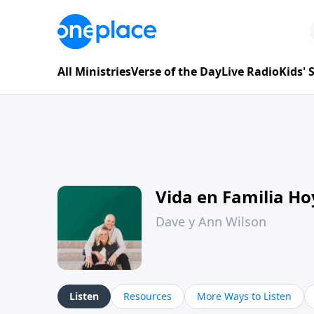
All Ministries
Verse of the Day
Live Radio
Kids'
Vida en Familia H
Dave y Ann Wilson
Listen
Resources
More Ways to Listen