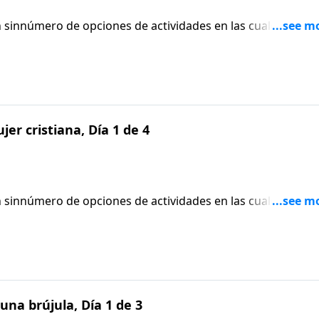
n sinnúmero de opciones de actividades en las cuales invert
s elementos esenciales para toda mujer casada: ser una muj
.
er cristiana, Día 1 de 4
n sinnúmero de opciones de actividades en las cuales invert
s elementos esenciales para toda mujer casada: ser una muj
.
una brújula, Día 1 de 3