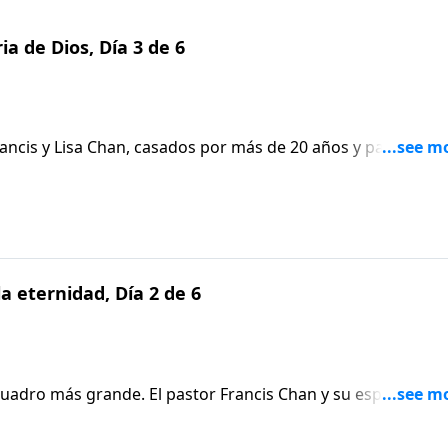
ia de Dios, Día 3 de 6
ncis y Lisa Chan, casados por más de 20 años y padres de
a que oren fervientemente el uno por el otro y procuren un
la eternidad, Día 2 de 6
adro más grande. El pastor Francis Chan y su esposa, Lisa
e culminó en matrimonio. Los Chan recuerdan a los oyentes
ame al Señor, para que juntos puedan servir a Dios con t