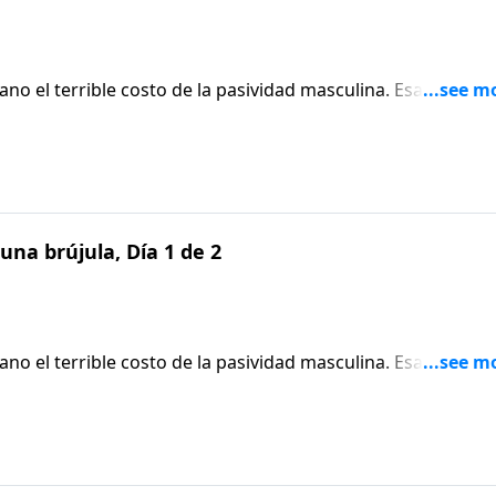
no el terrible costo de la pasividad masculina. Esa es la ra
tica masculinidad por décadas. Descubra los llamados
r mientras van en la búsqueda de la masculinidad auténti
una brújula, Día 1 de 2
no el terrible costo de la pasividad masculina. Esa es la ra
tica masculinidad por décadas. Descubra los llamados
r mientras van en la búsqueda de la masculinidad auténti