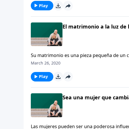
su corazón.
Play
El matrimonio a la luz de 
Su matrimonio es una pieza pequeña de un cu
reflexionan felizmente sobre su noviazgo qu
March 26, 2020
importante que es encontrar un cónyuge que 
su corazón.
Play
Sea una mujer que cambia
Las mujeres pueden ser una poderosa influenc