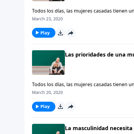
Todos los días, las mujeres casadas tienen u
su día. Bárbara Rainey díaloga acerca de do
March 23, 2020
de la Palabra y ser una ayuda para su esposo
Play
Las prioridades de una muj
Todos los días, las mujeres casadas tienen u
su día. Bárbara Rainey díaloga acerca de do
March 20, 2020
de la Palabra y ser una ayuda para su esposo
Play
La masculinidad necesita 