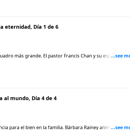
la eternidad, Día 1 de 6
adro más grande. El pastor Francis Chan y su esposa, Lisa
e culminó en matrimonio. Los Chan recuerdan a los oyentes
ame al Señor, para que juntos puedan servir a Dios con t
 al mundo, Día 4 de 4
ia para el bien en la familia. Bárbara Rainey anima a las