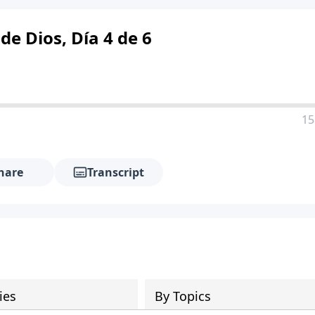
de Dios, Día 4 de 6
15
hare
Transcript
ies
By Topics