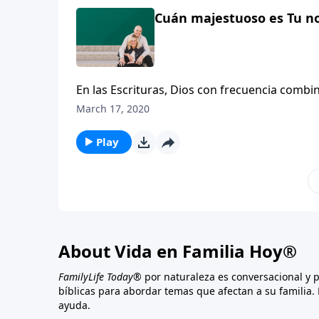
Cuán majestuoso es Tu no
En las Escrituras, Dios con frecuencia comb
autor y pastor, Tony Evans, explica el signifi
March 17, 2020
Tsabaot” y “Jehová Nissi”. Tony nos cuenta c
manifestarse de maneras asombrosas en la vi
Play
About Vida en Familia Hoy®
FamilyLife Today®
por naturaleza es conversacional y 
bíblicas para abordar temas que afectan a su familia. 
ayuda.