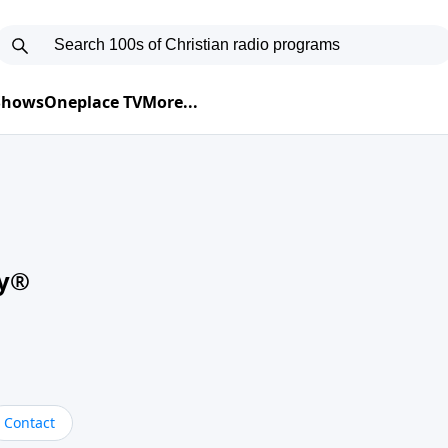
 Shows
Oneplace TV
More...
oy®
Contact