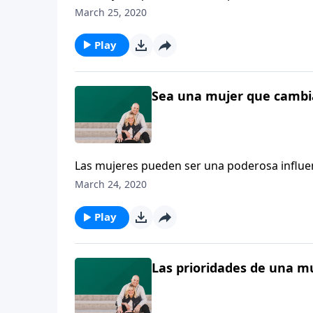
mujeres a que levanten su vista y descubran c
March 25, 2020
mujeres que cambian el mundo.
Play
Sea una mujer que cambia
Las mujeres pueden ser una poderosa influenc
mujeres a que levanten su vista y descubran c
March 24, 2020
mujeres que cambian el mundo.
Play
Las prioridades de una muj