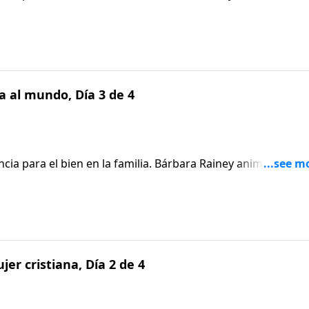
uál es el tercer llamado esencial de Dios para sus vidas, el 
 al mundo, Día 3 de 4
ia para el bien en la familia. Bárbara Rainey anima a las
uál es el tercer llamado esencial de Dios para sus vidas, el 
er cristiana, Día 2 de 4