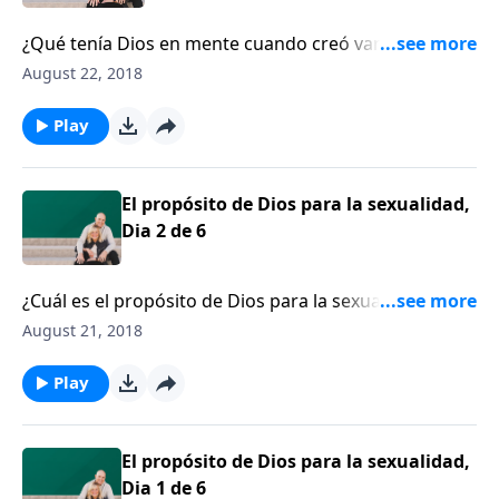
¿Qué tenía Dios en mente cuando creó varón y
hembra? Denny Burk recuerda a los oyentes que el
August 22, 2018
sexo existe para la gloria de Dios, lo que significa que
nuestra sexualidad exhibe la gloria de Dios.
Play
El propósito de Dios para la sexualidad,
Dia 2 de 6
¿Cuál es el propósito de Dios para la sexualidad?
Denny Burk explica el capítulo 1 de Génesis para
August 21, 2018
descubrir el propósito de Dios al diseñar varón y
mujer a Su imagen.
Play
El propósito de Dios para la sexualidad,
Dia 1 de 6