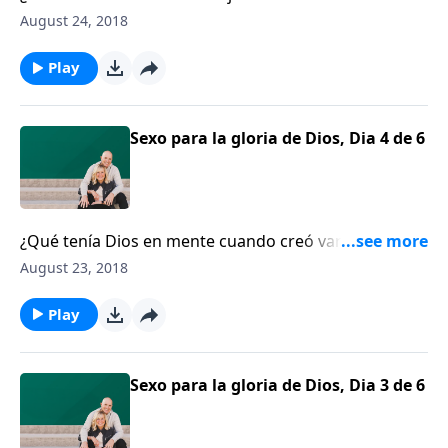
escritur Denny Burk instruye a los padres cómo tener
August 24, 2018
con los hijos conversaciones apropiadas acerca del
sexo, según la edad.
Play
Sexo para la gloria de Dios, Dia 4 de 6
¿Qué tenía Dios en mente cuando creó varón y
hembra? Denny Burk recuerda a los oyentes que el
August 23, 2018
sexo existe para la gloria de Dios, lo que significa que
nuestra sexualidad exhibe la gloria de Dios.
Play
Sexo para la gloria de Dios, Dia 3 de 6