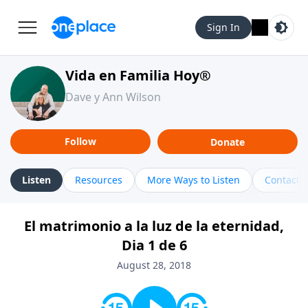
Sign In
Vida en Familia Hoy®
Dave y Ann Wilson
Follow
Donate
Listen
Resources
More Ways to Listen
Contact
El matrimonio a la luz de la eternidad,
Dia 1 de 6
August 28, 2018