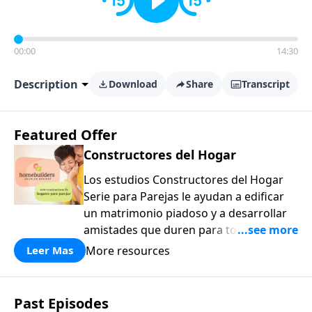
00:00
14:30
Description
Download
Share
Transcript
Featured Offer
Constructores del Hogar
Los estudios Constructores del Hogar
Serie para Parejas le ayudan a edificar
un matrimonio piadoso y a desarrollar
amistades que duren para toda la vida.
¡Únase a uno de los estudios de grupos
More resources
Leer Mas
pequeños de mayor crecimiento, y lleve
a casa los principios de la Palabra de
Dios para compartirlos con su familia,
Past Episodes