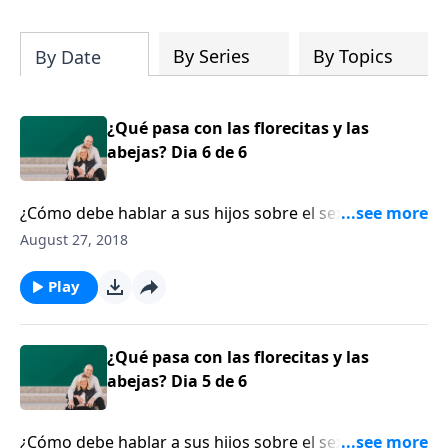
su iglesia y su comunidad!
By Series
By Topics
By Date
¿Qué pasa con las florecitas y las
abejas? Dia 6 de 6
¿Cómo debe hablar a sus hijos sobre el sexo? El
escritur Denny Burk instruye a los padres cómo tener
August 27, 2018
con los hijos conversaciones apropiadas acerca del
sexo, según la edad.
Play
¿Qué pasa con las florecitas y las
abejas? Dia 5 de 6
¿Cómo debe hablar a sus hijos sobre el sexo? El