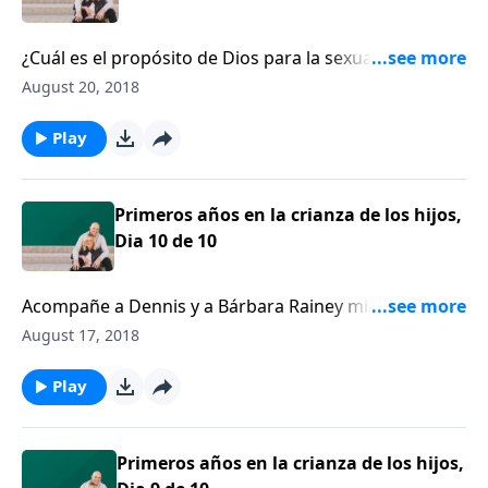
¿Cuál es el propósito de Dios para la sexualidad?
Denny Burk explica el capítulo 1 de Génesis para
August 20, 2018
descubrir el propósito de Dios al diseñar varón y
mujer a Su imagen.
Play
Primeros años en la crianza de los hijos,
Dia 10 de 10
Acompañe a Dennis y a Bárbara Rainey mientras
empujan el choche por el camino de los recuerdos
August 17, 2018
para revivir algunos de los momentos más
significativos y desafiantes, momentos de padres.
Play
Primeros años en la crianza de los hijos,