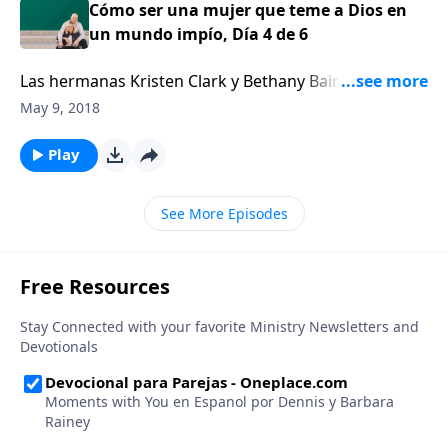
acogieron las mentiras del mundo sobre la belleza y
Cómo ser una mujer que teme a Dios en
el empoderamiento, solo para terminar con el
un mundo impío, Día 4 de 6
corazón destrozado.
Las hermanas Kristen Clark y Bethany Baird
recuerdan su aventura en el modelaje. Aunque Clark
May 9, 2018
y Baird, ambas rubias y altas, encontraron una puerta
abierta en el mundo del modelaje, lo que
Play
descubrieron en el interior de esa industria les hizo
decidir cerrar la puerta y alejarse para siempre, con
See More Episodes
sus estándares intactos.