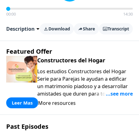
00:00
14:30
Description
Download
Share
Transcript
Featured Offer
Constructores del Hogar
Los estudios Constructores del Hogar
Serie para Parejas le ayudan a edificar
un matrimonio piadoso y a desarrollar
amistades que duren para toda la vida.
¡Únase a uno de los estudios de grupos
More resources
Leer Mas
pequeños de mayor crecimiento, y lleve
a casa los principios de la Palabra de
Dios para compartirlos con su familia,
Past Episodes
su iglesia y su comunidad!