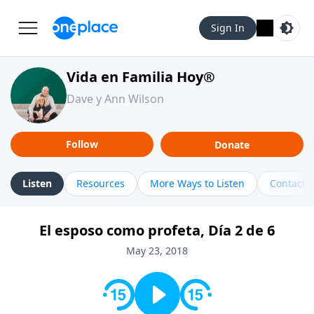
Sign In
Vida en Familia Hoy®
Dave y Ann Wilson
Follow
Donate
Listen
Resources
More Ways to Listen
Contact
El esposo como profeta, Día 2 de 6
May 23, 2018