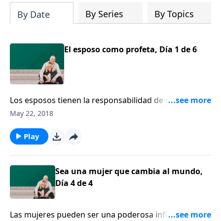
By Series
By Topics
By Date
El esposo como profeta, Día 1 de 6
Los esposos tienen la responsabilidad de guiar a sus
esposas con humildad y amor. Roberto Lepine les
May 22, 2018
dice a los hombres cómo debe ser el esposo
cristiano. Los roles, según como se definen en la
Play
Palabra de Dios, secundan la labor del varón como
sacerdote de su hogar.
Sea una mujer que cambia al mundo,
Día 4 de 4
Las mujeres pueden ser una poderosa influencia para