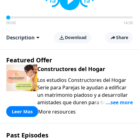
00:00
14:30
Description
Download
Share
Featured Offer
Constructores del Hogar
Los estudios Constructores del Hogar
Serie para Parejas le ayudan a edificar
un matrimonio piadoso y a desarrollar
amistades que duren para toda la vida.
¡Únase a uno de los estudios de grupos
More resources
Leer Mas
pequeños de mayor crecimiento, y lleve
a casa los principios de la Palabra de
Dios para compartirlos con su familia,
Past Episodes