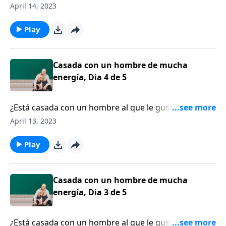
mantenerse ocupado? ¿A lo mejor él funciona mejor
April 14, 2023
cuando está lleno de actividades o incluso en el caos?
¿Se ha visto como alguien que compite por su
Play
tiempo, por su atención y por su afecto?
Casada con un hombre de mucha
energía, Dia 4 de 5
¿Está casada con un hombre al que le gusta
mantenerse ocupado? ¿A lo mejor él funciona mejor
April 13, 2023
cuando está lleno de actividades o incluso en el caos?
¿Se ha visto como alguien que compite por su
Play
tiempo, por su atención y por su afecto?
Casada con un hombre de mucha
energía, Dia 3 de 5
¿Está casada con un hombre al que le gusta