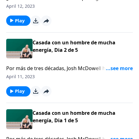
mantenerse ocupado? ¿A lo mejor él funciona mejor
April 12, 2023
cuando está lleno de actividades o incluso en el caos?
¿Se ha visto como alguien que compite por su
Play
tiempo, por su atención y por su afecto?
Casada con un hombre de mucha
energía, Dia 2 de 5
Por más de tres décadas, Josh McDowell ha estado
activo en el ministerio como orador, escritor y
April 11, 2023
apologista. Él ha tenido un impacto mundial para el
evangelio. Imagine cómo sería estar casada con un
Play
hombre tan activo.
Casada con un hombre de mucha
energía, Dia 1 de 5