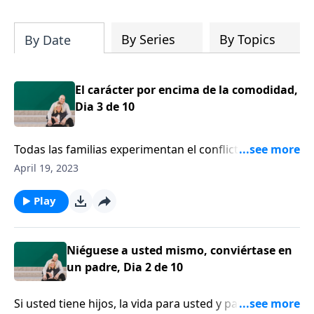
su iglesia y su comunidad!
By Series
By Topics
By Date
El carácter por encima de la comodidad,
Dia 3 de 10
Todas las familias experimentan el conflicto entre los
padres y los hijos, entre hermanos. Gary Thomas
April 19, 2023
señala que nuestra meta no debería ser la de eliminar
el conflicto en nuestras familias, sino desarrollar el
Play
carácter en medio del conflicto.
Niéguese a usted mismo, conviértase en
un padre, Dia 2 de 10
Si usted tiene hijos, la vida para usted y para ellos sin