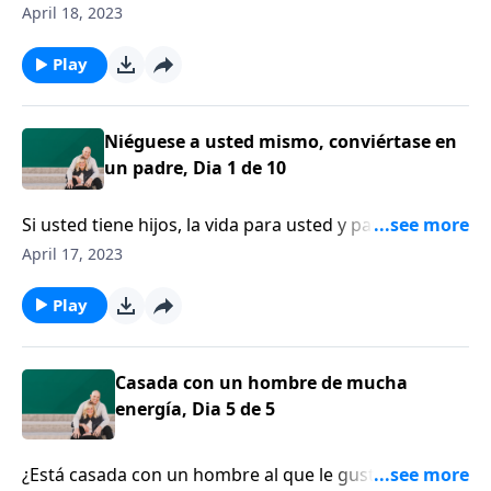
duda es bastante agitada. Pero, ¿están todos
April 18, 2023
ocupados con las actividades correctas?
Play
Niéguese a usted mismo, conviértase en
un padre, Dia 1 de 10
Si usted tiene hijos, la vida para usted y para ellos sin
duda es bastante agitada. Pero, ¿están todos
April 17, 2023
ocupados con las actividades correctas?
Play
Casada con un hombre de mucha
energía, Dia 5 de 5
¿Está casada con un hombre al que le gusta