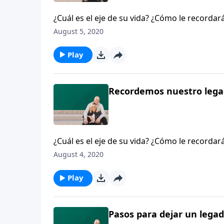
¿Cuál es el eje de su vida? ¿Cómo le recorda
habla sobre los componentes de un legado y
August 5, 2020
está su enfoque? ¿Quién es su amo? ¿A quién
diferencia para la eternidad, entonces Denn
Play
pregunta en su propio corazón.
Recordemos nuestro lega
¿Cuál es el eje de su vida? ¿Cómo le recorda
habla sobre los componentes de un legado y
August 4, 2020
está su enfoque? ¿Quién es su amo? ¿A quién
diferencia para la eternidad, entonces Denn
Play
pregunta en su propio corazón.
Pasos para dejar un legad