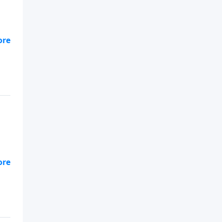
.
.
.
.