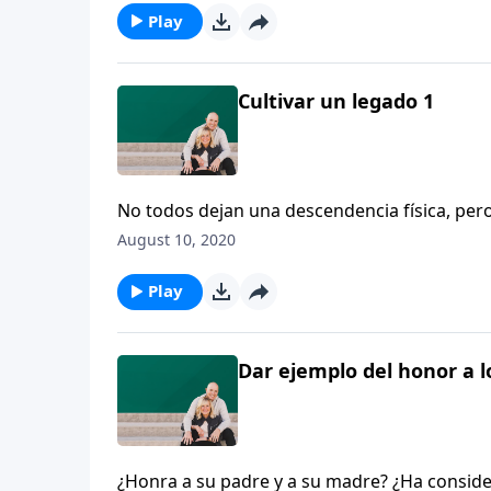
No las esconderemos de sus descendientes; h
Play
sus proezas, y de las maravillas que ha realiz
Cultivar un legado 1
No todos dejan una descendencia física, per
cultivar un legado al transmitir la verdad sob
August 10, 2020
evocarán misterios de antaño, cosas que he
No las esconderemos de sus descendientes; h
Play
sus proezas, y de las maravillas que ha reali
Dar ejemplo del honor a l
¿Honra a su padre y a su madre? ¿Ha consid