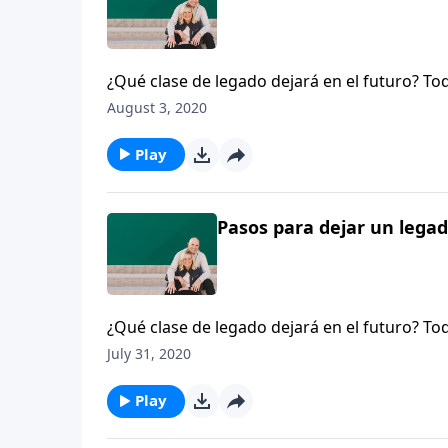
¿Qué clase de legado dejará en el futuro? To
Dennis Rainey comparte tres puntos relaciona
August 3, 2020
sino de Dios; la marca del pecado en cada le
Hace poco preguntamos a un grupo de niños: “
Play
¿qué palabra sería esa?
Pasos para dejar un legad
¿Qué clase de legado dejará en el futuro? To
Dennis Rainey comparte tres puntos relaciona
July 31, 2020
sino de Dios; la marca del pecado en cada le
Hace poco preguntamos a un grupo de niños: “
Play
¿qué palabra sería esa?