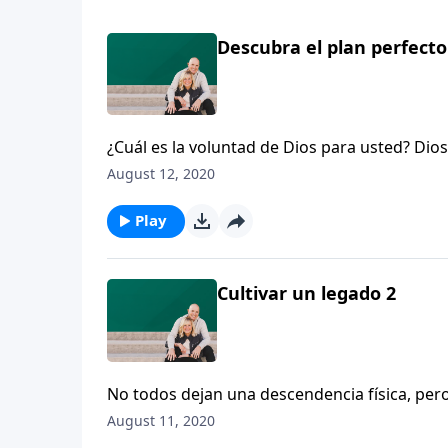
Descubra el plan perfecto
¿Cuál es la voluntad de Dios para usted? Di
espirituales para servir al cuerpo de Cristo.
August 12, 2020
la vida y ponerse manos a la obra, para logr
de que volviste a sacarla… la tarima improvi
Play
Cultivar un legado 2
No todos dejan una descendencia física, per
cultivar un legado al transmitir la verdad sob
August 11, 2020
evocarán misterios de antaño, cosas que he