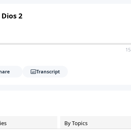
 Dios 2
15
hare
Transcript
ies
By Topics