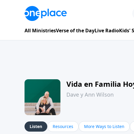
All Ministries
Verse of the Day
Live Radio
Kids'
Vida en Familia H
Dave y Ann Wilson
Listen
Resources
More Ways to Listen