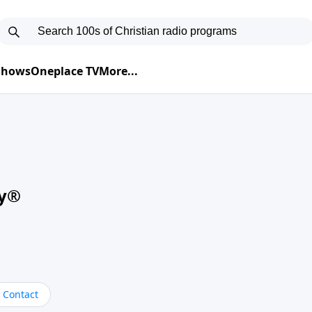
 Shows
Oneplace TV
More...
oy®
Contact