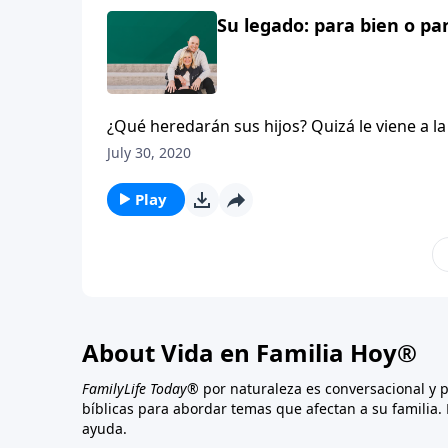
Su legado: para bien o pa
¿Qué heredarán sus hijos? Quizá le viene a l
importante que usted le dejará a la próxima 
July 30, 2020
magníficos regalos del carácter, la diversión
hijos. Alguien dijo que con demasiada frecue
Play
escribirán en nuestras lápidas. Dentro de 50 
número de una lápida?
About Vida en Familia Hoy®
FamilyLife Today®
por naturaleza es conversacional y 
bíblicas para abordar temas que afectan a su familia. 
ayuda.