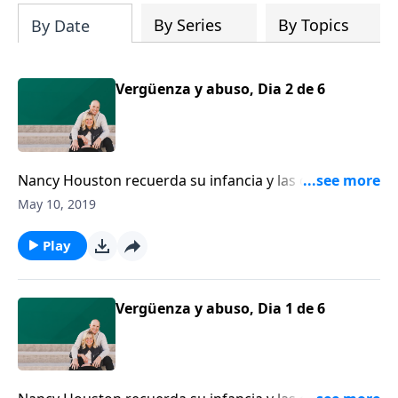
By Series
By Topics
By Date
Vergüenza y abuso, Dia 2 de 6
Nancy Houston recuerda su infancia y las dificultades
de crecer en un hogar no cristiano con un padre
May 10, 2019
violento que sufría de trastorno por estrés
postraumático. Houston recuerda a los oyentes:
Play
“Dios está a favor de usted y el abuso jamás está
bien”.
Vergüenza y abuso, Dia 1 de 6