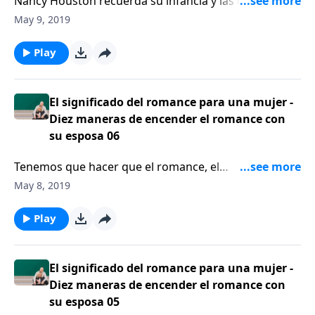
Nancy Houston recuerda su infancia y las dificultades
de crecer en un hogar no cristiano con un padre
May 9, 2019
violento que sufría de trastorno por estrés
postraumático. Houston recuerda a los oyentes:
Play
“Dios está a favor de usted y el abuso jamás está
bien”.
El significado del romance para una mujer -
Diez maneras de encender el romance con
su esposa 06
Tenemos que hacer que el romance, el
compañerismo y el tiempo juntos se conviertan en
May 8, 2019
una prioridad. Se necesita que lo hagamos de forma
deliberada, requiere esfuerzo y requiere dirección.
Play
El significado del romance para una mujer -
Diez maneras de encender el romance con
su esposa 05