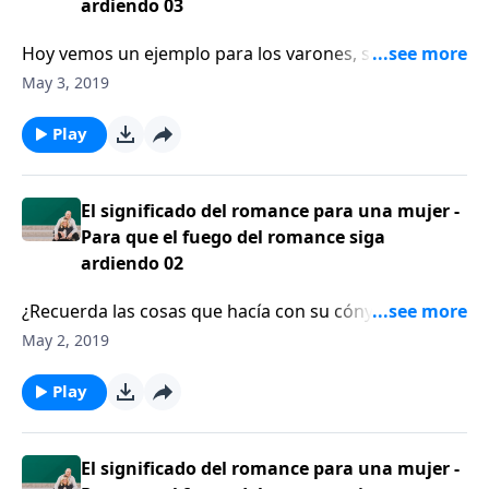
ardiendo 03
Hoy vemos un ejemplo para los varones, sobre cómo
expresar su amor y devoción para su cónyuge. Los
May 3, 2019
hombres y las mujeres piensan de forma diferente
sobre el tema del romance
Play
El significado del romance para una mujer -
Para que el fuego del romance siga
ardiendo 02
¿Recuerda las cosas que hacía con su cónyuge
cuando eran novios? En esta serie estamos hablando
May 2, 2019
sobre el significado del romance para una mujer.
Play
El significado del romance para una mujer -