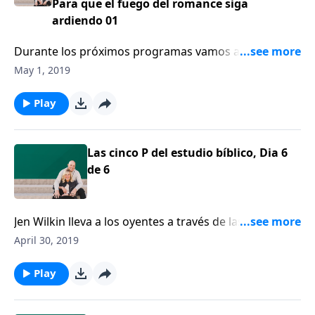
Para que el fuego del romance siga
ardiendo 01
Durante los próximos programas vamos a hablar
sobre cómo una esposa mira el romance.
May 1, 2019
Play
Las cinco P del estudio bíblico, Dia 6
de 6
Jen Wilkin lleva a los oyentes a través de las “Cinco P"
del estudio bíblico: propósito, perspectiva, paciencia,
April 30, 2019
proceso y plegaria.
Play