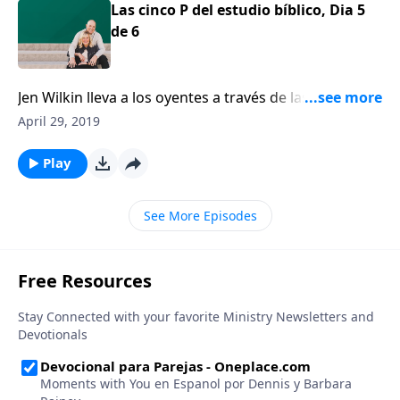
Las cinco P del estudio bíblico, Dia 5
de 6
Jen Wilkin lleva a los oyentes a través de las “Cinco P"
del estudio bíblico: propósito, perspectiva, paciencia,
April 29, 2019
proceso y plegaria.
Play
See More Episodes