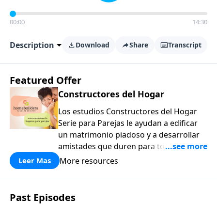
00:00
14:30
Description
Download
Share
Transcript
Featured Offer
Constructores del Hogar
Los estudios Constructores del Hogar
Serie para Parejas le ayudan a edificar
un matrimonio piadoso y a desarrollar
amistades que duren para toda la vida.
¡Únase a uno de los estudios de grupos
More resources
Leer Mas
pequeños de mayor crecimiento, y lleve
a casa los principios de la Palabra de
Dios para compartirlos con su familia,
Past Episodes
su iglesia y su comunidad!