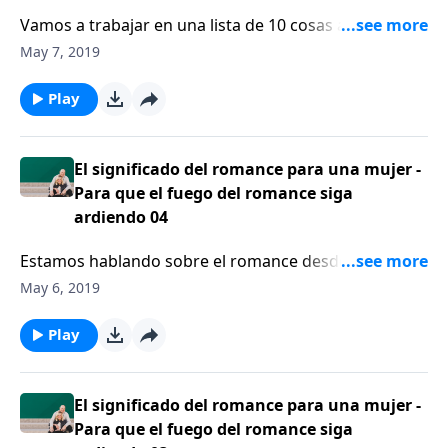
Vamos a trabajar en una lista de 10 cosas acerca del
tema del romance y qué es lo que comunica romance
May 7, 2019
en su matrimonio.
Play
El significado del romance para una mujer -
Para que el fuego del romance siga
ardiendo 04
Estamos hablando sobre el romance desde el punto
de vista de la mujer. La relación, el compromiso,
May 6, 2019
conocerse el uno al otro, acercarse cada vez más, eso
es lo que define el romance, eso es lo que hace
Play
florecer la relación.
El significado del romance para una mujer -
Para que el fuego del romance siga