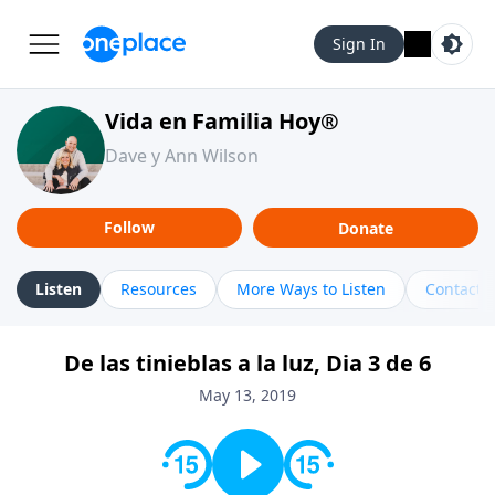
Sign In
Vida en Familia Hoy®
Dave y Ann Wilson
Follow
Donate
Listen
Resources
More Ways to Listen
Contact
De las tinieblas a la luz, Dia 3 de 6
May 13, 2019