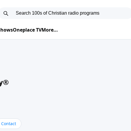
 Shows
Oneplace TV
More...
oy®
Contact