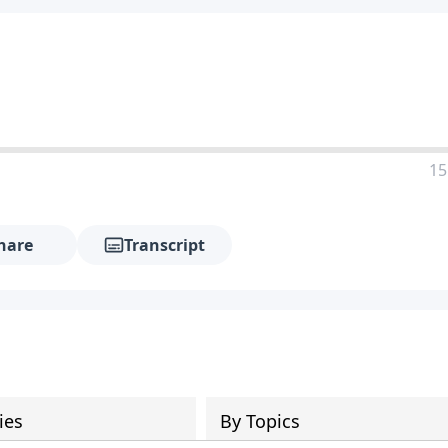
15
hare
Transcript
ies
By Topics