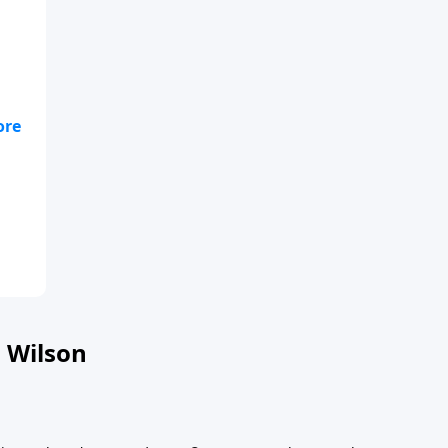
o
 a
 Wilson