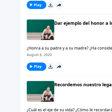
¿verdad? Quiere que su legado honre a Dios. 
Play
tiene que guardar el quinto mandamiento y h
Dar ejemplo del honor a l
¿Honra a su padre y a su madre? ¿Ha consid
en que honra o deshonra a sus padres? Denni
August 6, 2020
honor a los padres, delante de sus hijos e hi
¿verdad? Quiere que su legado honre a Dios. 
Play
tiene que guardar el quinto mandamiento y h
Recordemos nuestro lega
¿Cuál es el eje de su vida? ¿Cómo le recorda