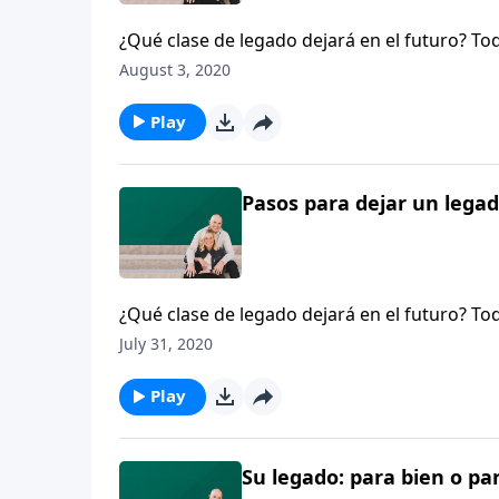
¿Qué clase de legado dejará en el futuro? To
Dennis Rainey comparte tres puntos relaciona
August 3, 2020
sino de Dios; la marca del pecado en cada le
Hace poco preguntamos a un grupo de niños: “
Play
¿qué palabra sería esa?
Pasos para dejar un legad
¿Qué clase de legado dejará en el futuro? To
Dennis Rainey comparte tres puntos relaciona
July 31, 2020
sino de Dios; la marca del pecado en cada le
Hace poco preguntamos a un grupo de niños: “
Play
¿qué palabra sería esa?
Su legado: para bien o pa