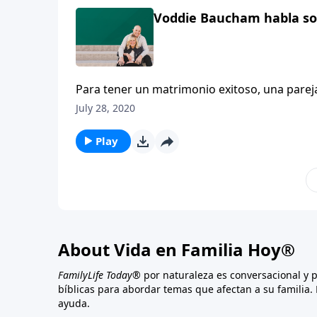
Voddie Baucham habla so
Para tener un matrimonio exitoso, una pare
la única forma de hacerlo es tener una comp
July 28, 2020
través de Cristo. Voddie Baucham comparte 
la otra persona no es opcional para un seg
Play
personas que simplemente no entienden lo q
About Vida en Familia Hoy®
FamilyLife Today®
por naturaleza es conversacional y 
bíblicas para abordar temas que afectan a su familia. 
ayuda.