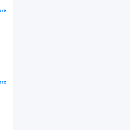
.
.
.
.