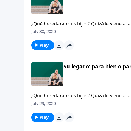
¿Qué heredarán sus hijos? Quizá le viene a l
importante que usted le dejará a la próxima 
July 30, 2020
magníficos regalos del carácter, la diversión
hijos. Alguien dijo que con demasiada frecue
Play
escribirán en nuestras lápidas. Dentro de 50 
número de una lápida?
Su legado: para bien o pa
¿Qué heredarán sus hijos? Quizá le viene a l
importante que usted le dejará a la próxima 
July 29, 2020
magníficos regalos del carácter, la diversión
hijos. Alguien dijo que con demasiada frecue
Play
escribirán en nuestras lápidas. Dentro de 50 
número de una lápida?