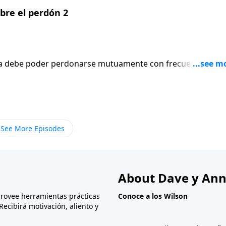
bre el perdón 2
ja debe poder perdonarse mutuamente con frecuencia. Per
rensión sólida del gran perdón de Dios para nosotros, a
un mensaje sobre el perdón, basado en Efesios 4. Perdonar
uidor de Cristo. Voddie Baucham asegura que hay muchas
ue es en verdad el perdón.
See More Episodes
About Dave y Ann
provee herramientas prácticas
Conoce a los Wilson
Recibirá motivación, aliento y