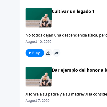
Cultivar un legado 1
No todos dejan una descendencia física, per
cultivar un legado al transmitir la verdad sob
August 10, 2020
evocarán misterios de antaño, cosas que he
No las esconderemos de sus descendientes; h
Play
sus proezas, y de las maravillas que ha reali
Dar ejemplo del honor a l
¿Honra a su padre y a su madre? ¿Ha consid
en que honra o deshonra a sus padres? Denni
August 7, 2020
honor a los padres, delante de sus hijos e hi