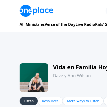
All Ministries
Verse of the Day
Live Radio
Kids'
Vida en Familia H
Dave y Ann Wilson
Listen
Resources
More Ways to Listen