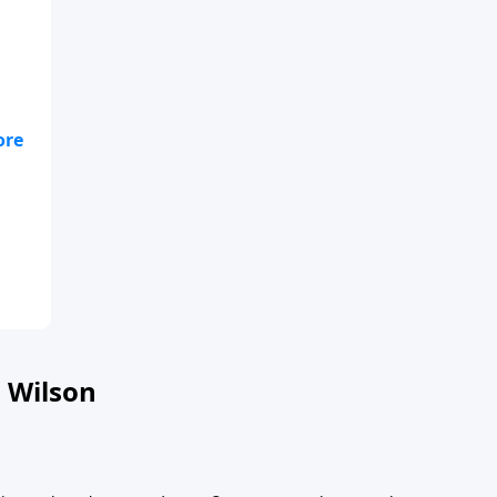
stá
sus
 Wilson