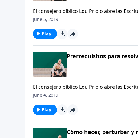
El consejero bíblico Lou Priolo abre las Escr
humildad y la mansedumbre cuando resolvem
June 5, 2019
Play
Prerrequisitos para resolve
El consejero bíblico Lou Priolo abre las Escr
humildad y la mansedumbre cuando resolvem
June 4, 2019
Play
Cómo hacer, perturbar y m