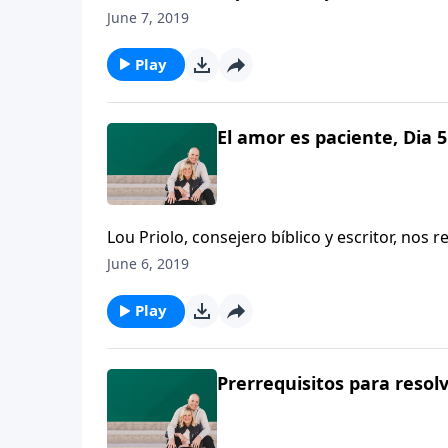
importante que la paciencia.
June 7, 2019
Play
El amor es paciente, Dia 5
Lou Priolo, consejero bíblico y escritor, no
importante que la paciencia.
June 6, 2019
Play
Prerrequisitos para resolve