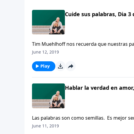
Cuide sus palabras, Dia 3 
Tim Muehlhoff nos recuerda que nuestras pal
poderosas y, con frecuencia, pueden ser mal
June 12, 2019
en redes sociales pueden comunicar un mensa
Play
Hablar la verdad en amor,
Las palabras son como semillas. Es mejor se
Muehlhoff anima a los oyentes a anticipar el
June 11, 2019
de hablar.