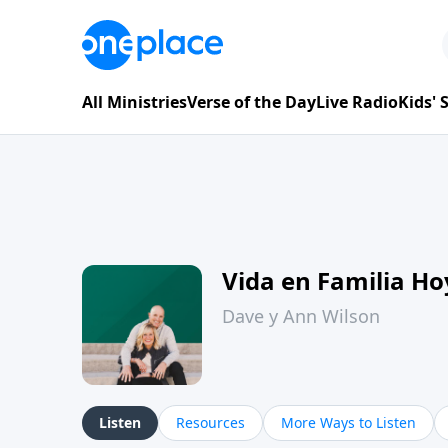
All Ministries
Verse of the Day
Live Radio
Kids'
Vida en Familia H
Dave y Ann Wilson
Listen
Resources
More Ways to Listen