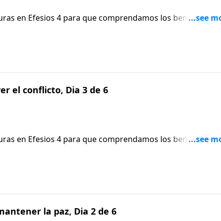
ituras en Efesios 4 para que comprendamos los beneficios de
os un conflicto.
r el conflicto, Dia 3 de 6
ituras en Efesios 4 para que comprendamos los beneficios de
os un conflicto.
antener la paz, Dia 2 de 6