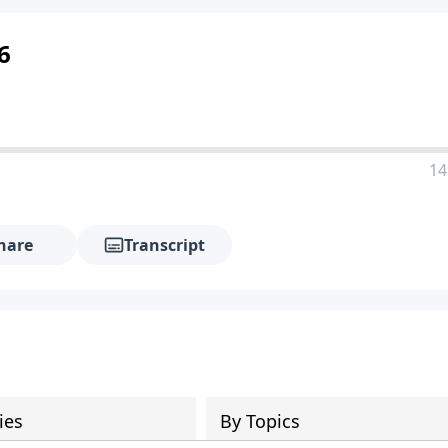
6
14
hare
Transcript
ies
By Topics