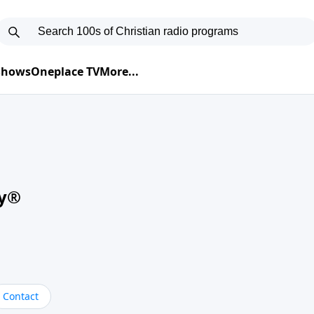
 Shows
Oneplace TV
More...
oy®
Contact