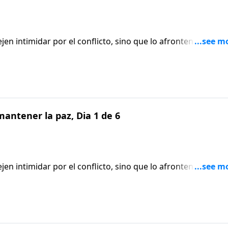
en intimidar por el conflicto, sino que lo afronten con la
nera en que finalmente podremos alcanzar una solución y
antener la paz, Dia 1 de 6
en intimidar por el conflicto, sino que lo afronten con la
nera en que finalmente podremos alcanzar una solución y