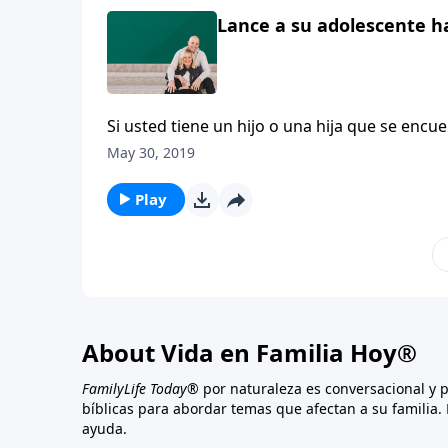
Lance a su adolescente hac
Si usted tiene un hijo o una hija que se encu
a punto de hacer algo que es muy incómodo, c
May 30, 2019
hijos.
Play
About Vida en Familia Hoy®
FamilyLife Today®
por naturaleza es conversacional y 
bíblicas para abordar temas que afectan a su familia. 
ayuda.