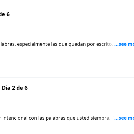
de 6
abras, especialmente las que quedan por escrito, son
interpretadas. Nuestros correos electrónicos y publicacion
je diferente del que intentamos transmitir.
 Dia 2 de 6
r intencional con las palabras que usted siembra. Tim
 efecto que sus palabras tienen en los demás y a pensar ant