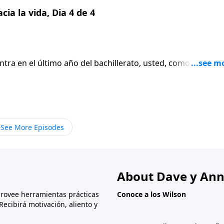
ia la vida, Dia 4 de 4
entra en el último año del bachillerato, usted, como padre, e
asi en contra de la naturaleza. Está a punto de dejar ir a 
See More Episodes
About Dave y Ann
provee herramientas prácticas
Conoce a los Wilson
Recibirá motivación, aliento y