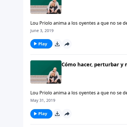
Lou Priolo anima a los oyentes a que no se dej
cabeza en alto, sabiendo que es la única ma
June 3, 2019
tener paz.
Play
Cómo hacer, perturbar y m
Lou Priolo anima a los oyentes a que no se dej
cabeza en alto, sabiendo que es la única ma
May 31, 2019
tener paz.
Play