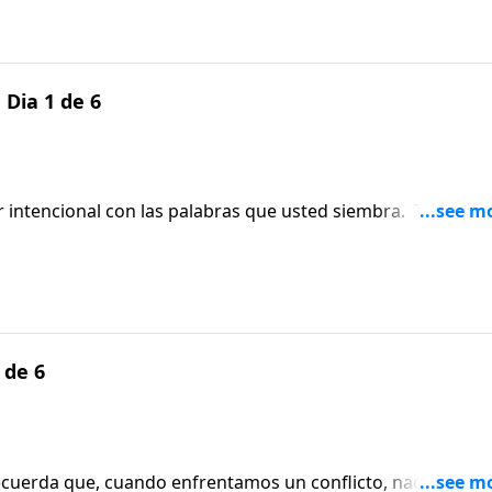
 Dia 1 de 6
r intencional con las palabras que usted siembra. Tim
 efecto que sus palabras tienen en los demás y a pensar ant
 de 6
s recuerda que, cuando enfrentamos un conflicto, nada es má