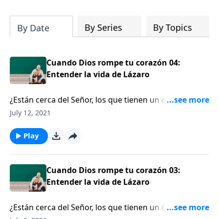
su iglesia y su comunidad!
By Series
By Topics
By Date
Cuando Dios rompe tu corazón 04:
Entender la vida de Lázaro
¿Están cerca del Señor, los que tienen un corazón
roto? Por supuesto, según el pastor Ed Underwood,
July 12, 2021
un hombre que ha luchado con un tipo raro y crónico
de leucemia. Él cuenta cómo contempló seriamente el
Play
suicidio como una salida de su dolor, hasta que
empezó a estudiar Juan 11 y la historia de la muerte
de Lázaro. Acompáñenos para escuchar sobre lo que
Cuando Dios rompe tu corazón 03:
Ed aprendió de esa historia acerca de hacer
Entender la vida de Lázaro
oraciones peligrosas.
¿Están cerca del Señor, los que tienen un corazón