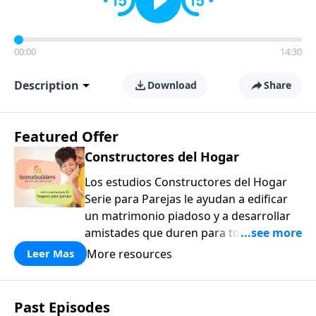
00:00
14:30
Description
Download
Share
Featured Offer
Constructores del Hogar
Los estudios Constructores del Hogar
Serie para Parejas le ayudan a edificar
un matrimonio piadoso y a desarrollar
amistades que duren para toda la vida.
¡Únase a uno de los estudios de grupos
More resources
Leer Mas
pequeños de mayor crecimiento, y lleve
a casa los principios de la Palabra de
Dios para compartirlos con su familia,
Past Episodes