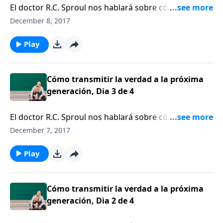
El doctor R.C. Sproul nos hablará sobre cómo una
generación puede transmitirle la verdad bíblica a la
December 8, 2017
siguiente.
Play
Cómo transmitir la verdad a la próxima
generación, Dia 3 de 4
El doctor R.C. Sproul nos hablará sobre cómo una
generación puede transmitirle la verdad bíblica a la
December 7, 2017
siguiente.
Play
Cómo transmitir la verdad a la próxima
generación, Dia 2 de 4