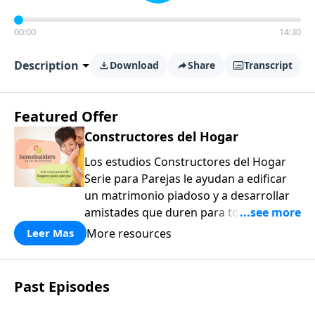
00:00
14:30
Description
Download
Share
Transcript
Featured Offer
Constructores del Hogar
Los estudios Constructores del Hogar
Serie para Parejas le ayudan a edificar
un matrimonio piadoso y a desarrollar
amistades que duren para toda la vida.
¡Únase a uno de los estudios de grupos
More resources
Leer Mas
pequeños de mayor crecimiento, y lleve
a casa los principios de la Palabra de
Dios para compartirlos con su familia,
Past Episodes
su iglesia y su comunidad!