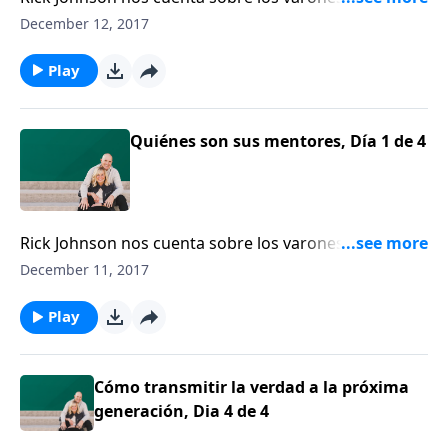
ayudaron a formar su propio estilo para criar a sus
December 12, 2017
hijos, y anima a los hombres a que busquen un
mentor o que se conviertan en el mentor de otro
Play
varón.
Quiénes son sus mentores, Día 1 de 4
Rick Johnson nos cuenta sobre los varones que le
ayudaron a formar su propio estilo para criar a sus
December 11, 2017
hijos, y anima a los hombres a que busquen un
mentor o que se conviertan en el mentor de otro
Play
varón.
Cómo transmitir la verdad a la próxima
generación, Dia 4 de 4