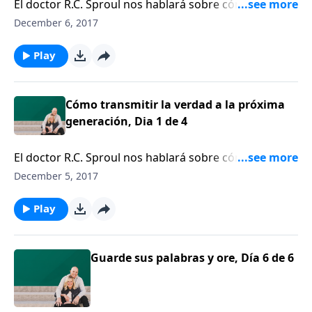
El doctor R.C. Sproul nos hablará sobre cómo una
generación puede transmitirle la verdad bíblica a la
December 6, 2017
siguiente.
Play
Cómo transmitir la verdad a la próxima
generación, Dia 1 de 4
El doctor R.C. Sproul nos hablará sobre cómo una
generación puede transmitirle la verdad bíblica a la
December 5, 2017
siguiente.
Play
Guarde sus palabras y ore, Día 6 de 6