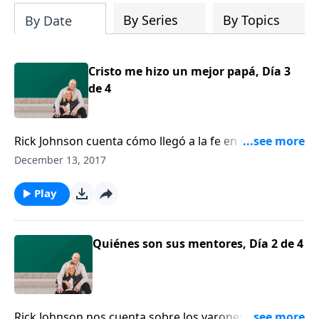
By Series
By Topics
By Date
Cristo me hizo un mejor papá, Día 3
de 4
Rick Johnson cuenta cómo llegó a la fe en Cristo
durante sus años de paternidad. Johnson explica
December 13, 2017
cómo la crianza de sus hijos cambió para mejorar
una vez que entendió el significado de la gracia y el
Play
perdón.
Quiénes son sus mentores, Día 2 de 4
Rick Johnson nos cuenta sobre los varones que le