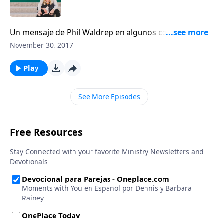
Un mensaje de Phil Waldrep en algunos consejos
para los padres de hijos pródigos. Son palabras que
November 30, 2017
dan en el clavo para la situación que los padres
enfrentan si están criando algún hijo pródigo. Y
Play
provee también algo de esperanza.
See More Episodes