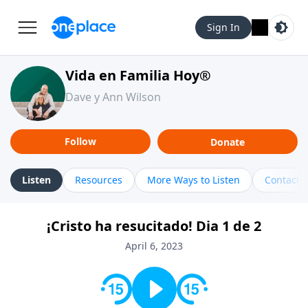
Sign In
Vida en Familia Hoy®
Dave y Ann Wilson
Follow
Donate
Listen
Resources
More Ways to Listen
Contact
¡Cristo ha resucitado! Dia 1 de 2
April 6, 2023