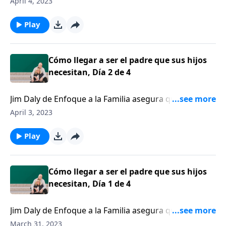
April 4, 2023
lo que dejará una impresión duradera en las vidas de
nuestros hijos. Hoy hablaremos sobre ese tema con
Play
Jim Daly.
Cómo llegar a ser el padre que sus hijos
necesitan, Día 2 de 4
Jim Daly de Enfoque a la Familia asegura que cada
uno de nosotros tiene el anhelo de estar conectados
April 3, 2023
con un padre terrenal.
Play
Cómo llegar a ser el padre que sus hijos
necesitan, Día 1 de 4
Jim Daly de Enfoque a la Familia asegura que cada
uno de nosotros tiene el anhelo de estar conectados
March 31, 2023