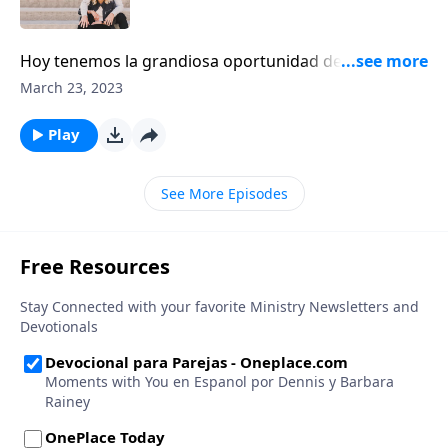
Hoy tenemos la grandiosa oportunidad de recordar
que la fortaleza de cualquier nación reside en los
March 23, 2023
hogares de su pueblo. escuchen lo que Dennis Rainey
compartiste acerca de oración.
Play
See More Episodes