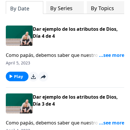
By Series
By Topics
By Date
Dar ejemplo de los atributos de Dios,
Día 4 de 4
Como papás, debemos saber que nuestro carácter,
que se revela en lo que decimos y lo que hacemos, es
April 5, 2023
lo que dejará una impresión duradera en las vidas de
nuestros hijos. Hoy hablaremos sobre ese tema con
Play
Jim Daly.
Dar ejemplo de los atributos de Dios,
Día 3 de 4
Como papás, debemos saber que nuestro carácter,
que se revela en lo que decimos y lo que hacemos, es