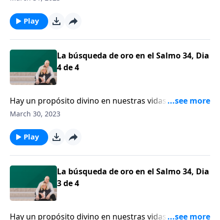
con un padre terrenal.
Play
La búsqueda de oro en el Salmo 34, Dia
4 de 4
Hay un propósito divino en nuestras vidas para el
sufrimiento. Dios quiere moldearnos más y más para
March 30, 2023
que nos conformemos a la imagen de Cristo.
Play
La búsqueda de oro en el Salmo 34, Dia
3 de 4
Hay un propósito divino en nuestras vidas para el