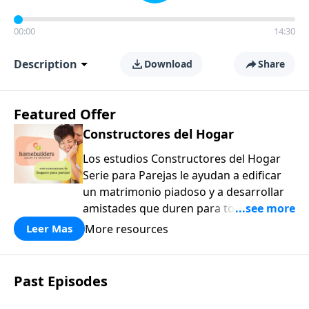
00:00
14:30
Description
Download
Share
Featured Offer
Constructores del Hogar
Los estudios Constructores del Hogar
Serie para Parejas le ayudan a edificar
un matrimonio piadoso y a desarrollar
amistades que duren para toda la vida.
¡Únase a uno de los estudios de grupos
More resources
Leer Mas
pequeños de mayor crecimiento, y lleve
a casa los principios de la Palabra de
Dios para compartirlos con su familia,
Past Episodes
su iglesia y su comunidad!