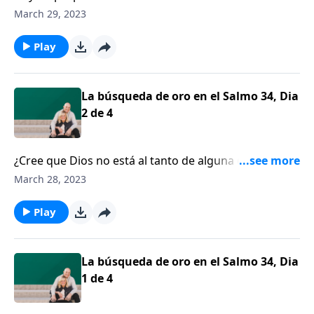
sufrimiento. Dios quiere moldearnos más y más para
March 29, 2023
que nos conformemos a la imagen de Cristo.
Play
La búsqueda de oro en el Salmo 34, Dia
2 de 4
¿Cree que Dios no está al tanto de alguna de las
circunstancias que usted está experimentando en la
March 28, 2023
vida en este momento o que Él ha perdido el control?
Si usted se encuentra atravesando por un período de
Play
sufrimiento y se pregunta qué se trae Dios, no está
solo.
La búsqueda de oro en el Salmo 34, Dia
1 de 4