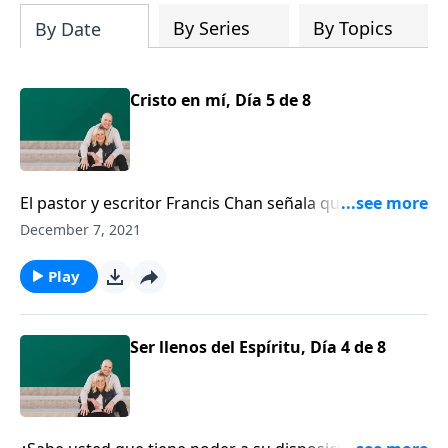
By Series
By Topics
By Date
Cristo en mí, Día 5 de 8
El pastor y escritor Francis Chan señala que, si sus
hijos son cristianos, si realmente conocen a Jesús y el
December 7, 2021
Espíritu Santo vive en su interior, eso cambia todo.
Play
Ser llenos del Espíritu, Día 4 de 8