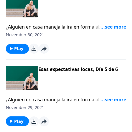
¿Alguien en casa maneja la ira en forma abusiva?
¿Usted ha tratado de persuadir a esa persona que no
November 30, 2021
lo haga, pero no hay cambios? Chip Ingram le anima
a buscar ayuda.
Play
Esas expectativas locas, Día 5 de 6
¿Alguien en casa maneja la ira en forma abusiva?
¿Usted ha tratado de persuadir a esa persona que no
November 29, 2021
lo haga, pero no hay cambios? Chip Ingram le anima
a buscar ayuda.
Play