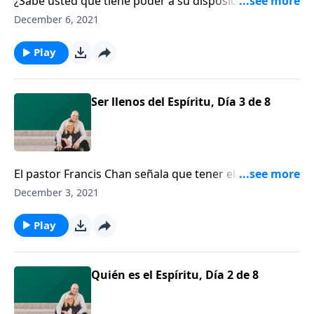
¿Sabe usted que tiene poder a su disposición para
vencer toda tentación? El pastor y escritor, Francis
December 6, 2021
Chan, nos recuerda esa promesa.
Play
Ser llenos del Espíritu, Día 3 de 8
El pastor Francis Chan señala que tener el Espíritu de
Dios en nuestro interior debería hacer una tremenda
December 3, 2021
diferencia en la forma que vivimos.
Play
Quién es el Espíritu, Día 2 de 8