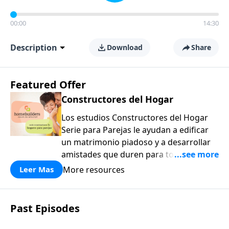
00:00
14:30
Description
Download
Share
Featured Offer
Constructores del Hogar
Los estudios Constructores del Hogar
Serie para Parejas le ayudan a edificar
un matrimonio piadoso y a desarrollar
amistades que duren para toda la vida.
¡Únase a uno de los estudios de grupos
More resources
Leer Mas
pequeños de mayor crecimiento, y lleve
a casa los principios de la Palabra de
Dios para compartirlos con su familia,
Past Episodes
su iglesia y su comunidad!