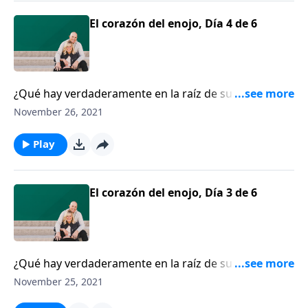
El corazón del enojo, Día 4 de 6
¿Qué hay verdaderamente en la raíz de su enojo?
Chip Ingram nos ofrece consejos prácticos para lidiar
November 26, 2021
con emociones destructivas.
Play
El corazón del enojo, Día 3 de 6
¿Qué hay verdaderamente en la raíz de su enojo?
Chip Ingram nos ofrece consejos prácticos para lidiar
November 25, 2021
con emociones destructivas.