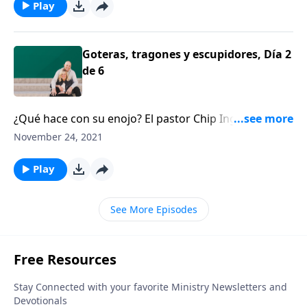
Play
Goteras, tragones y escupidores, Día 2
de 6
¿Qué hace con su enojo? El pastor Chip Ingram cree
que el enojo bien manejado puede ser muy valioso.
November 24, 2021
Play
See More Episodes