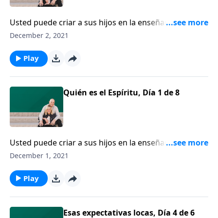
Usted puede criar a sus hijos en la enseñanza y el
consejo del Señor, pero se requiere la obra del
December 2, 2021
Espíritu Santo para que un hijo confíe en Jesús.
Platicaremos con Francis Chan sobre la persona a
Play
quien él llama “el Dios olvidado”.
Quién es el Espíritu, Día 1 de 8
Usted puede criar a sus hijos en la enseñanza y el
consejo del Señor, pero se requiere la obra del
December 1, 2021
Espíritu Santo para que un hijo confíe en Jesús.
Platicaremos con Francis Chan sobre la persona a
Play
quien él llama “el Dios olvidado”.
Esas expectativas locas, Día 4 de 6