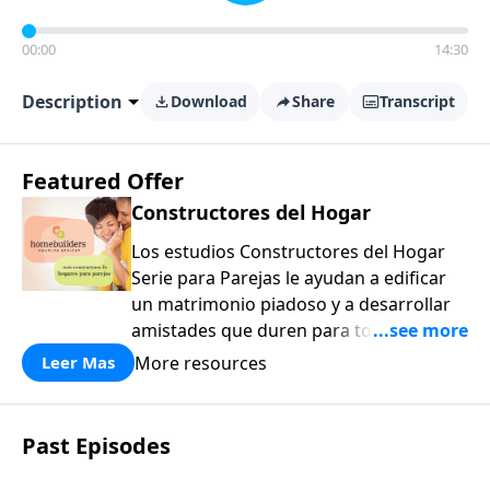
00:00
14:30
Description
Download
Share
Transcript
Featured Offer
Constructores del Hogar
Los estudios Constructores del Hogar
Serie para Parejas le ayudan a edificar
un matrimonio piadoso y a desarrollar
amistades que duren para toda la vida.
¡Únase a uno de los estudios de grupos
More resources
Leer Mas
pequeños de mayor crecimiento, y lleve
a casa los principios de la Palabra de
Dios para compartirlos con su familia,
Past Episodes
su iglesia y su comunidad!