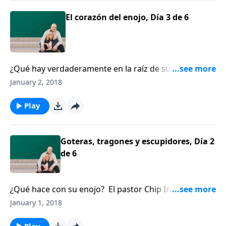
El corazón del enojo, Día 3 de 6
¿Qué hay verdaderamente en la raíz de su enojo?
Chip Ingram nos ofrece consejos prácticos para lidiar
January 2, 2018
con emociones destructivas.
Play
Goteras, tragones y escupidores, Día 2
de 6
¿Qué hace con su enojo? El pastor Chip Ingram cree
que el enojo bien manejado puede ser muy valioso.
January 1, 2018
Play