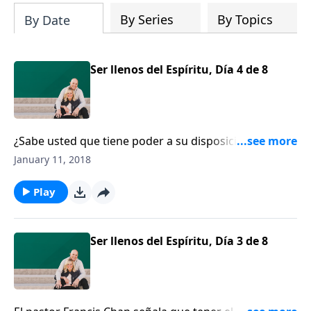
By Series
By Topics
By Date
Ser llenos del Espíritu, Día 4 de 8
¿Sabe usted que tiene poder a su disposición para
vencer toda tentación? El pastor y escritor, Francis
January 11, 2018
Chan, nos recuerda esa promesa.
Play
Ser llenos del Espíritu, Día 3 de 8