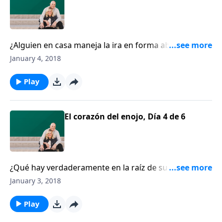
¿Alguien en casa maneja la ira en forma abusiva?
¿Usted ha tratado de persuadir a esa persona que no
January 4, 2018
lo haga, pero no hay cambios? Chip Ingram le anima
a buscar ayuda.
Play
El corazón del enojo, Día 4 de 6
¿Qué hay verdaderamente en la raíz de su enojo?
Chip Ingram nos ofrece consejos prácticos para lidiar
January 3, 2018
con emociones destructivas.
Play