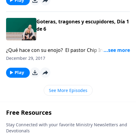
Goteras, tragones y escupidores, Día 1
de 6
¿Qué hace con su enojo? El pastor Chip Ingram cree
que el enojo bien manejado puede ser muy valioso.
December 29, 2017
Play
See More Episodes