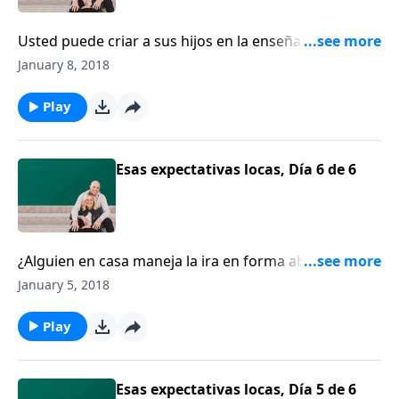
Usted puede criar a sus hijos en la enseñanza y el
consejo del Señor, pero se requiere la obra del
January 8, 2018
Espíritu Santo para que un hijo confíe en Jesús.
Platicaremos con Francis Chan sobre la persona a
Play
quien él llama “el Dios olvidado”.
Esas expectativas locas, Día 6 de 6
¿Alguien en casa maneja la ira en forma abusiva?
¿Usted ha tratado de persuadir a esa persona que no
January 5, 2018
lo haga, pero no hay cambios? Chip Ingram le anima
a buscar ayuda.
Play
Esas expectativas locas, Día 5 de 6