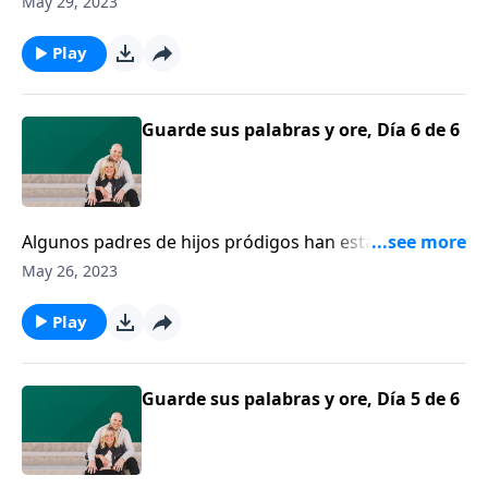
May 29, 2023
siguiente.
Play
Guarde sus palabras y ore, Día 6 de 6
Algunos padres de hijos pródigos han estado orando
por mucho tiempo para que sus hijos se pongan a
May 26, 2023
cuentas con Dios. Han estado orando por tanto
tiempo, que no están seguros cómo manejar la
Play
situación cuando esto ocurre. Phil Waldrep se une a
nosotros hoy.
Guarde sus palabras y ore, Día 5 de 6