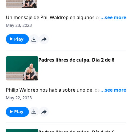
Un mensaje de Phil Waldrep en algunos consejos
para los padres de hijos pródigos. Son palabras que
May 23, 2023
dan en el clavo para la situación que los padres
enfrentan si están criando algún hijo pródigo. Y
Play
provee también algo de esperanza.
Padres libres de culpa, Día 2 de 6
Philip Waldrep nos habla sobre uno de los dolores
más grandes que un padre cristiano puede enfrentar
May 22, 2023
-- ver que su hijo o hija que aleje de la fe.
Play