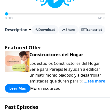
00:00
14:30
Description
Download
Share
Transcript
Featured Offer
Constructores del Hogar
Los estudios Constructores del Hogar
Serie para Parejas le ayudan a edificar
un matrimonio piadoso y a desarrollar
amistades que duren para toda la vida.
¡Únase a uno de los estudios de grupos
More resources
Leer Mas
pequeños de mayor crecimiento, y lleve
a casa los principios de la Palabra de
Dios para compartirlos con su familia,
Past Episodes