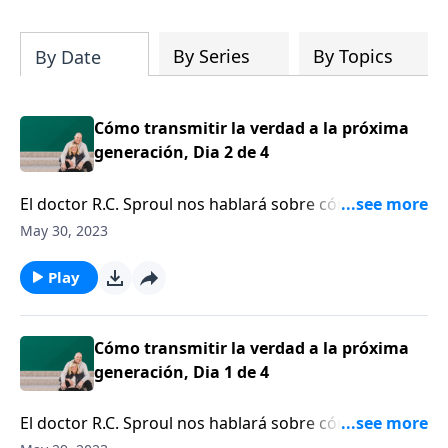
su iglesia y su comunidad!
By Series
By Topics
By Date
Cómo transmitir la verdad a la próxima
generación, Dia 2 de 4
El doctor R.C. Sproul nos hablará sobre cómo una
generación puede transmitirle la verdad bíblica a la
May 30, 2023
siguiente.
Play
Cómo transmitir la verdad a la próxima
generación, Dia 1 de 4
El doctor R.C. Sproul nos hablará sobre cómo una
generación puede transmitirle la verdad bíblica a la