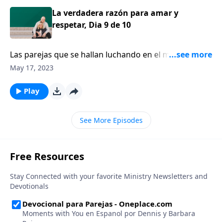
comunicamos de forma diferente.
La verdadera razón para amar y
respetar, Dia 9 de 10
Las parejas que se hallan luchando en el matrimonio,
a menudo lo hacen porque simplemente no saben
May 17, 2023
cómo comunicarse el uno con el otro. La razón por la
que no saben cómo comunicarse el uno con el otro
Play
es porque, como hombres y mujeres, nos
comunicamos de forma diferente.
See More Episodes