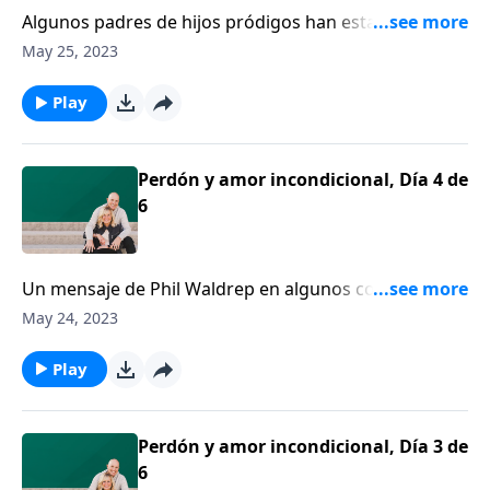
Algunos padres de hijos pródigos han estado orando
por mucho tiempo para que sus hijos se pongan a
May 25, 2023
cuentas con Dios. Han estado orando por tanto
tiempo, que no están seguros cómo manejar la
Play
situación cuando esto ocurre. Phil Waldrep se une a
nosotros hoy.
Perdón y amor incondicional, Día 4 de
6
Un mensaje de Phil Waldrep en algunos consejos
para los padres de hijos pródigos. Son palabras que
May 24, 2023
dan en el clavo para la situación que los padres
enfrentan si están criando algún hijo pródigo. Y
Play
provee también algo de esperanza.
Perdón y amor incondicional, Día 3 de
6