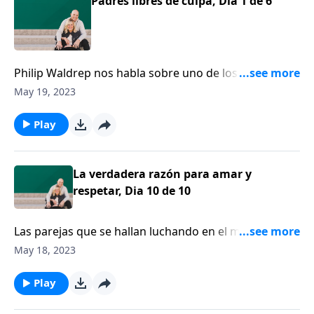
Padres libres de culpa, Día 1 de 6
Philip Waldrep nos habla sobre uno de los dolores
más grandes que un padre cristiano puede enfrentar
May 19, 2023
-- ver que su hijo o hija que aleje de la fe.
Play
La verdadera razón para amar y
respetar, Dia 10 de 10
Las parejas que se hallan luchando en el matrimonio,
a menudo lo hacen porque simplemente no saben
May 18, 2023
cómo comunicarse el uno con el otro. La razón por la
que no saben cómo comunicarse el uno con el otro
Play
es porque, como hombres y mujeres, nos