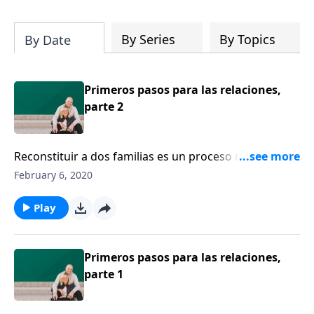
su iglesia y su comunidad!
By Series
By Topics
By Date
Primeros pasos para las relaciones,
parte 2
Reconstituir a dos familias es un proceso más lento,
más complicado y más lleno de desafíos de lo que
February 6, 2020
cualquiera podría esperar. Hay varias cosas claves
que los padres biológicos deben hacer para que la
Play
madrastra o padrastro tenga éxito con los hijos. Ron
Deal, asegura que la lealtad con el cónyuge es una de
ellas.
Primeros pasos para las relaciones,
parte 1