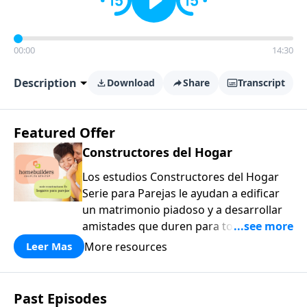
00:00
14:30
Description
Download
Share
Transcript
Featured Offer
Constructores del Hogar
Los estudios Constructores del Hogar
Serie para Parejas le ayudan a edificar
un matrimonio piadoso y a desarrollar
amistades que duren para toda la vida.
¡Únase a uno de los estudios de grupos
More resources
Leer Mas
pequeños de mayor crecimiento, y lleve
a casa los principios de la Palabra de
Dios para compartirlos con su familia,
Past Episodes