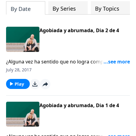
By Series
By Topics
By Date
Agobiada y abrumada, Dia 2 de 4
¿Alguna vez ha sentido que no logra completar
ninguna tarea porque no puede decir que no? La
July 28, 2017
escritora Crystal Paine tuvo que reconocerlo.
Play
Agobiada y abrumada, Dia 1 de 4