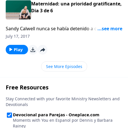
Maternidad: una prioridad gratificante,
Dia 3 de 6
Sandy Calwell nunca se había detenido a considerar
que podía decidir quedarse en casa para ser mamá.
July 17, 2017
Play
See More Episodes