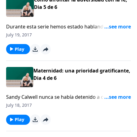
Dia 5 de 6
Durante esta serie hemos estado hablando con una
mamá que se planteó la decisión de quedarse en casa
July 19, 2017
para cuidar de su bebé, mientras se preguntaba: “¿Se
puede hacer eso? ¿Luego es fácil volver al mercado
Play
laboral? ¿Cómo se toma esa decisión?”
Maternidad: una prioridad gratificante,
Dia 4 de 6
Sandy Calwell nunca se había detenido a considerar
que podía decidir quedarse en casa para ser mamá.
July 18, 2017
Play