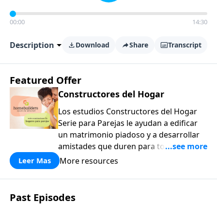
00:00
14:30
Description
Download
Share
Transcript
Featured Offer
Constructores del Hogar
Los estudios Constructores del Hogar
Serie para Parejas le ayudan a edificar
un matrimonio piadoso y a desarrollar
amistades que duren para toda la vida.
¡Únase a uno de los estudios de grupos
More resources
Leer Mas
pequeños de mayor crecimiento, y lleve
a casa los principios de la Palabra de
Dios para compartirlos con su familia,
Past Episodes
su iglesia y su comunidad!