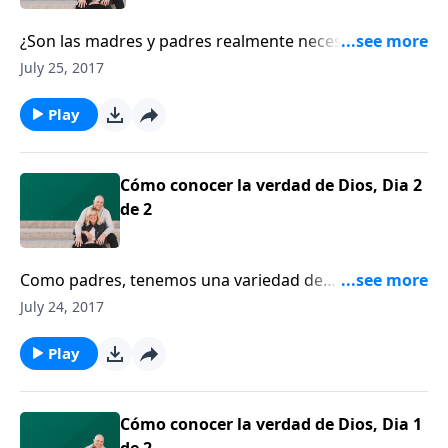
¿Son las madres y padres realmente necesarios para
una crianza saludable? Brad Wilcox, director del
July 25, 2017
Proyecto Nacional de Matrimonios de la Universidad
de Virginia, comparte sobre los roles singulares de
Play
las madres y padres, y cómo esos roles influyen en
los hijos para bien.
Cómo conocer la verdad de Dios, Dia 2
de 2
Como padres, tenemos una variedad de
responsabilidades en lo que tiene que ver con la
July 24, 2017
crianza de nuestros hijos. El doctor Al Mohler opina
que hay una responsabilidad que se destaca por
Play
encima de todas las demás.
Cómo conocer la verdad de Dios, Dia 1
de 2