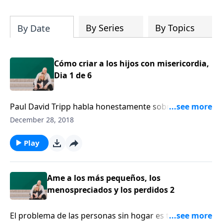
su iglesia y su comunidad!
By Series
By Topics
By Date
Cómo criar a los hijos con misericordia,
Dia 1 de 6
Paul David Tripp habla honestamente sobre cómo
criar hijos con el amor, la sabiduría y la misericordia
December 28, 2018
que solo Dios puede proveer. Tripp recuerda a los
padres que la ley no tiene poder para cambiar el
Play
corazón. Solo la gracia puede hacerlo.
Ame a los más pequeños, los
menospreciados y los perdidos 2
El problema de las personas sin hogar es tan grande