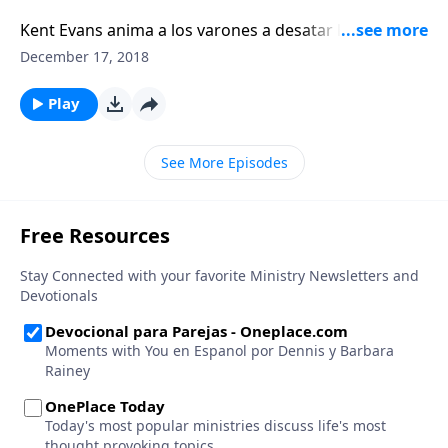
Kent Evans anima a los varones a desatar la sabiduría
escondida de otros, al buscarlos como mentores.
December 17, 2018
Play
See More Episodes