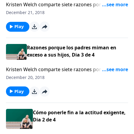
nuestro continente. Pero puede ser que lo que nos
Kristen Welch comparte siete razones por las que los
viene a la mente cuando pensamos en los sin techo
padres miman en exceso a sus hijos, lo que resulta en
December 21, 2018
no se ajuste a la realidad. Escuchemos a Hayley
hijos que se creen con derecho a todo.
DiMarco.
Play
Razones porque los padres miman en
exceso a sus hijos, Dia 3 de 4
Kristen Welch comparte siete razones por las que los
padres miman en exceso a sus hijos, lo que resulta en
December 20, 2018
hijos que se creen con derecho a todo.
Play
Cómo ponerle fin a la actitud exigente,
Dia 2 de 4