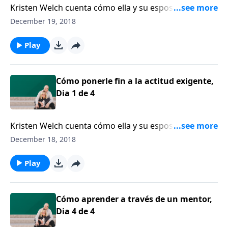
Kristen Welch cuenta cómo ella y su esposo podaron
la mentalidad de exigencia de su hijo, antes de que
December 19, 2018
crezca.
Play
Cómo ponerle fin a la actitud exigente,
Dia 1 de 4
Kristen Welch cuenta cómo ella y su esposo podaron
la mentalidad de exigencia de su hijo, antes de que
December 18, 2018
crezca.
Play
Cómo aprender a través de un mentor,
Dia 4 de 4