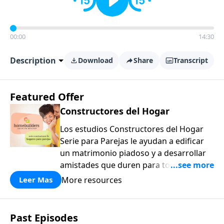
00:00
14:30
Description
Download
Share
Transcript
Featured Offer
Constructores del Hogar
Los estudios Constructores del Hogar
Serie para Parejas le ayudan a edificar
un matrimonio piadoso y a desarrollar
amistades que duren para toda la vida.
¡Únase a uno de los estudios de grupos
More resources
Leer Mas
pequeños de mayor crecimiento, y lleve
a casa los principios de la Palabra de
Dios para compartirlos con su familia,
Past Episodes