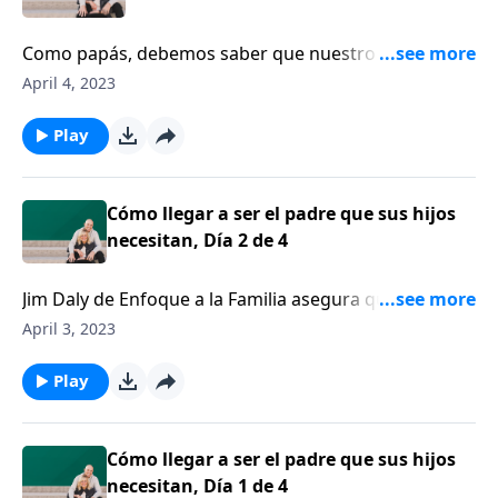
Como papás, debemos saber que nuestro carácter,
que se revela en lo que decimos y lo que hacemos, es
April 4, 2023
lo que dejará una impresión duradera en las vidas de
nuestros hijos. Hoy hablaremos sobre ese tema con
Play
Jim Daly.
Cómo llegar a ser el padre que sus hijos
necesitan, Día 2 de 4
Jim Daly de Enfoque a la Familia asegura que cada
uno de nosotros tiene el anhelo de estar conectados
April 3, 2023
con un padre terrenal.
Play
Cómo llegar a ser el padre que sus hijos
necesitan, Día 1 de 4