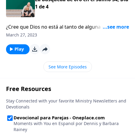
1 de 4
¿Cree que Dios no está al tanto de alguna de las
circunstancias que usted está experimentando en la
March 27, 2023
vida en este momento o que Él ha perdido el control?
Si usted se encuentra atravesando por un período de
Play
sufrimiento y se pregunta qué se trae Dios, no está
solo.
See More Episodes