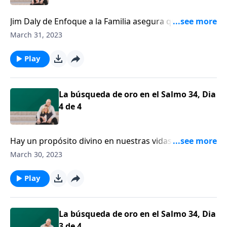
Jim Daly de Enfoque a la Familia asegura que cada
uno de nosotros tiene el anhelo de estar conectados
March 31, 2023
con un padre terrenal.
Play
La búsqueda de oro en el Salmo 34, Dia
4 de 4
Hay un propósito divino en nuestras vidas para el
sufrimiento. Dios quiere moldearnos más y más para
March 30, 2023
que nos conformemos a la imagen de Cristo.
Play
La búsqueda de oro en el Salmo 34, Dia
3 de 4