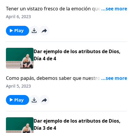
Tener un vistazo fresco de la emoción que rodeó los
últimos momentos de la vida de Cristo, de lo cual
April 6, 2023
escribió Lucas. Esto le ayudará para que lleguemos a
la temporada de la Pascua de una forma diferente a
Play
cualquiera que haya experimentado antes.
Dar ejemplo de los atributos de Dios,
Día 4 de 4
Como papás, debemos saber que nuestro carácter,
que se revela en lo que decimos y lo que hacemos, es
April 5, 2023
lo que dejará una impresión duradera en las vidas de
nuestros hijos. Hoy hablaremos sobre ese tema con
Play
Jim Daly.
Dar ejemplo de los atributos de Dios,
Día 3 de 4