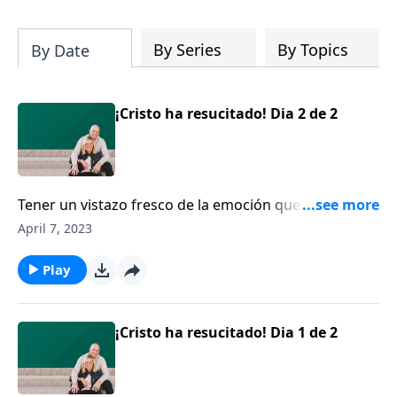
su iglesia y su comunidad!
By Series
By Topics
By Date
¡Cristo ha resucitado! Dia 2 de 2
Tener un vistazo fresco de la emoción que rodeó los
últimos momentos de la vida de Cristo, de lo cual
April 7, 2023
escribió Lucas. Esto le ayudará para que lleguemos a
la temporada de la Pascua de una forma diferente a
Play
cualquiera que haya experimentado antes.
¡Cristo ha resucitado! Dia 1 de 2