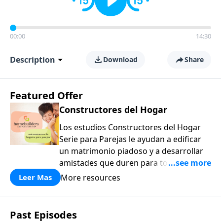
00:00
14:30
Description
Download
Share
Featured Offer
Constructores del Hogar
Los estudios Constructores del Hogar
Serie para Parejas le ayudan a edificar
un matrimonio piadoso y a desarrollar
amistades que duren para toda la vida.
¡Únase a uno de los estudios de grupos
More resources
Leer Mas
pequeños de mayor crecimiento, y lleve
a casa los principios de la Palabra de
Dios para compartirlos con su familia,
Past Episodes