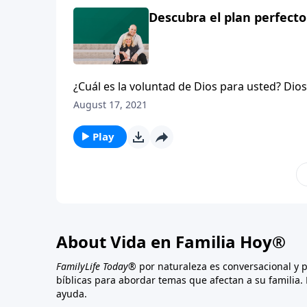
Descubra el plan perfecto
¿Cuál es la voluntad de Dios para usted? Di
espirituales para servir al cuerpo de Cristo.
August 17, 2021
la vida y ponerse manos a la obra, para logr
de que volviste a sacarla… la tarima improvi
Play
About Vida en Familia Hoy®
FamilyLife Today®
por naturaleza es conversacional y 
bíblicas para abordar temas que afectan a su familia. 
ayuda.