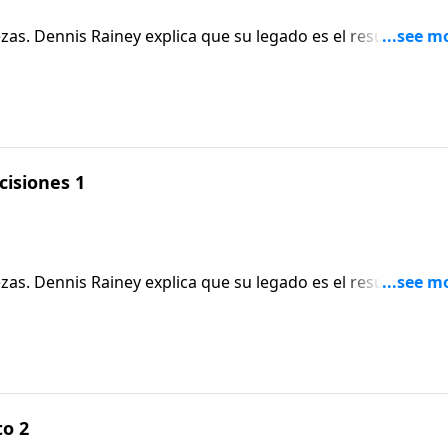
as. Dennis Rainey explica que su legado es el resultado de
su vida. Uno de los nombres más prominentes en las notici
doff
cisiones 1
as. Dennis Rainey explica que su legado es el resultado de
su vida. Uno de los nombres más prominentes en las notici
doff
to 2