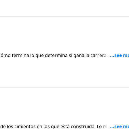
cómo termina lo que determina si gana la carrera. Dennis
la esperanza de terminar bien.
d de los cimientos en los que está construida. Lo mismo pas