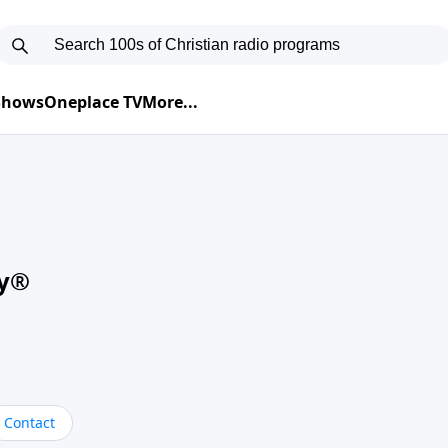
 Shows
Oneplace TV
More...
oy®
Contact