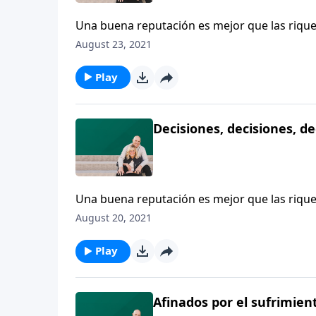
Una buena reputación es mejor que las riquez
las decisiones que usted toma durante toda 
August 23, 2021
en el año 2009, fue el nombre de Bernard Ma
Play
Decisiones, decisiones, de
Una buena reputación es mejor que las riquez
las decisiones que usted toma durante toda 
August 20, 2021
en el año 2009, fue el nombre de Bernard Ma
Play
Afinados por el sufrimien