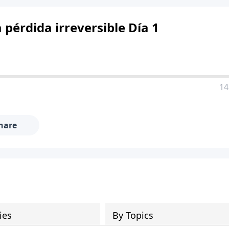
 pérdida irreversible Día 1
14
hare
ies
By Topics