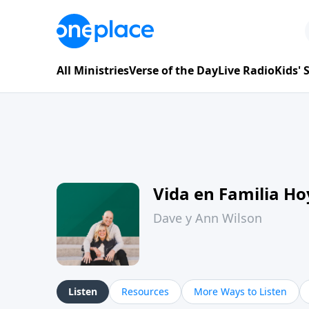
All Ministries
Verse of the Day
Live Radio
Kids'
Vida en Familia H
Dave y Ann Wilson
Listen
Resources
More Ways to Listen