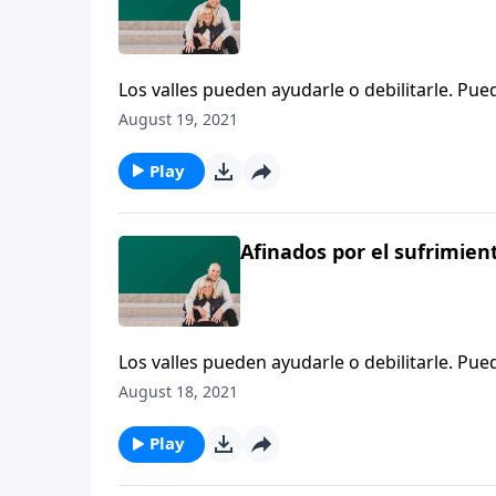
Los valles pueden ayudarle o debilitarle. Pue
Dios quiere que sea. Dennis Rainey ofrece una
August 19, 2021
Piense por un momento en Job. Su legado se fo
verdad para todos nosotros.
Play
Afinados por el sufrimien
Los valles pueden ayudarle o debilitarle. Pue
Dios quiere que sea. Dennis Rainey ofrece una
August 18, 2021
Piense por un momento en Job. Su legado se fo
verdad para todos nosotros.
Play