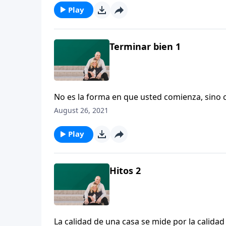
en un Dios amoroso y todopoderoso.
Play
Terminar bien 1
No es la forma en que usted comienza, sino 
Rainey reflexiona sobre el final de la vida y 
August 26, 2021
Play
Hitos 2
La calidad de una casa se mide por la calida