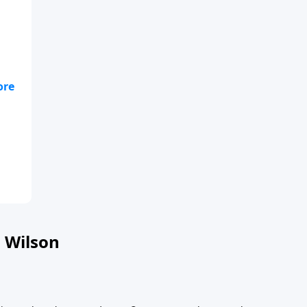
 de
ta
 Wilson