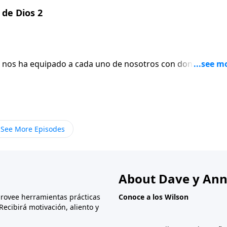
 de Dios 2
os nos ha equipado a cada uno de nosotros con dones
 Dennis Rainey anima a los oyentes a zambullirse en el juego
ar lo que Dios los ha llamado a hacer. Me acabo de dar cuen
sada de sermones. No la guardaste.
See More Episodes
About Dave y Ann
provee herramientas prácticas
Conoce a los Wilson
Recibirá motivación, aliento y