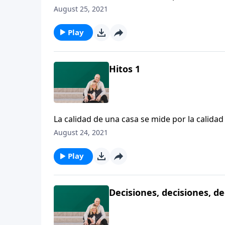
con su legado. Dennis Rainey habla sobre la 
August 25, 2021
recordatorio de la fidelidad de Dios.
Play
Hitos 1
La calidad de una casa se mide por la calida
con su legado. Dennis Rainey habla sobre la 
August 24, 2021
recordatorio de la fidelidad de Dios.
Play
Decisiones, decisiones, de