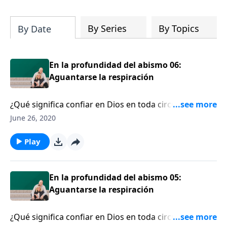
su iglesia y su comunidad!
By Series
By Topics
By Date
En la profundidad del abismo 06:
Aguantarse la respiración
¿Qué significa confiar en Dios en toda circunstancia?
Robert Rogers relata sobre le terrible inundación
June 26, 2020
repentina que cobró las vidas de su esposa e hijos.
Escuche cómo Robert comparte acerca de la fe del
Play
tamaño de una semilla de mostaza y la confianza
resuelta en Dios, que le ayudaron a sobreponerse a la
tragedia de su familia.
En la profundidad del abismo 05:
Aguantarse la respiración
¿Qué significa confiar en Dios en toda circunstancia?