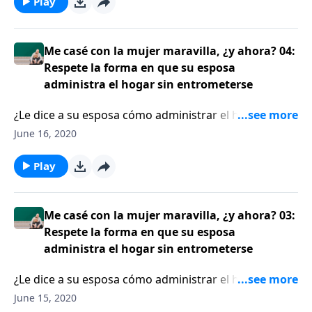
halagar la belleza externa de su esposa, sino que
Play
deliberadamente se enfoquen en las cualidades que
Dios halla atractivas en ella: paciencia, bondad,
amabilidad, por ejemplo. Cuando Jess MacCallum se
Me casé con la mujer maravilla, ¿y ahora? 04:
casó con una mujer de carácter fuerte. No se había
Respete la forma en que su esposa
dado cuenta de lo fuerte que era su esposa, hasta
administra el hogar sin entrometerse
después de decir “Acepto”.
¿Le dice a su esposa cómo administrar el hogar? Si es
así, será mejor que lo reconsidere. El escritor Jess
June 16, 2020
MacCallum les recuerda a los oyentes que el hogar
usualmente es el castillo de un varón, pero es el nido
Play
de una mujer. Por lo tanto, un esposo sabio no
controla de forma excesiva las tareas del hogar con
su esposa.
Me casé con la mujer maravilla, ¿y ahora? 03:
Respete la forma en que su esposa
administra el hogar sin entrometerse
¿Le dice a su esposa cómo administrar el hogar? Si es
así, será mejor que lo reconsidere. El escritor Jess
June 15, 2020