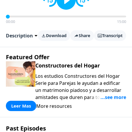
00:00
15:00
Description
Download
Share
Transcript
Featured Offer
Constructores del Hogar
Los estudios Constructores del Hogar
Serie para Parejas le ayudan a edificar
un matrimonio piadoso y a desarrollar
amistades que duren para toda la vida.
¡Únase a uno de los estudios de grupos
More resources
Leer Mas
pequeños de mayor crecimiento, y lleve
a casa los principios de la Palabra de
Dios para compartirlos con su familia,
Past Episodes