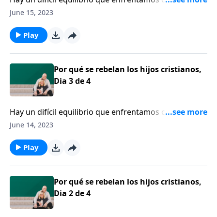
somos padres. Es la tensión entre la libertad que
June 15, 2023
nuestros hijos piden y el control que debemos
ejercitar como padres. ¿Dónde dibujamos los límites?
Play
Esa es la parte difícil, según Tim Kimmel.
Por qué se rebelan los hijos cristianos,
Dia 3 de 4
Hay un difícil equilibrio que enfrentamos cuando
somos padres. Es la tensión entre la libertad que
June 14, 2023
nuestros hijos piden y el control que debemos
ejercitar como padres. ¿Dónde dibujamos los límites?
Play
Esa es la parte difícil, según Tim Kimmel.
Por qué se rebelan los hijos cristianos,
Dia 2 de 4