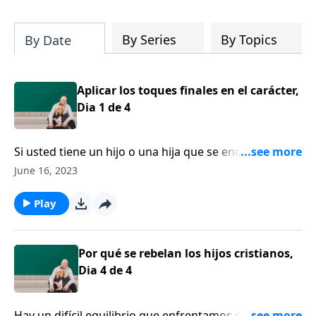
su iglesia y su comunidad!
By Series
By Topics
By Date
Aplicar los toques finales en el carácter,
Dia 1 de 4
Si usted tiene un hijo o una hija que se encuentra en
el último año del bachillerato, usted, como padre,
June 16, 2023
está a punto de hacer algo que es muy incómodo,
casi en contra de la naturaleza. Está a punto de dejar
Play
ir a sus hijos.
Por qué se rebelan los hijos cristianos,
Dia 4 de 4
Hay un difícil equilibrio que enfrentamos cuando