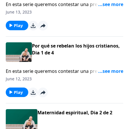
En esta serie queremos contestar una pregunta
difícil, ¿Por qué se rebelan los hijos cristianos? Y para
June 13, 2023
ellos tenemos a un invitado especial, Tim Kimmel.
Play
Por qué se rebelan los hijos cristianos,
Dia 1 de 4
En esta serie queremos contestar una pregunta
difícil, ¿Por qué se rebelan los hijos cristianos? Y para
June 12, 2023
ellos tenemos a un invitado especial, Tim Kimmel.
Play
Maternidad espiritual, Dia 2 de 2