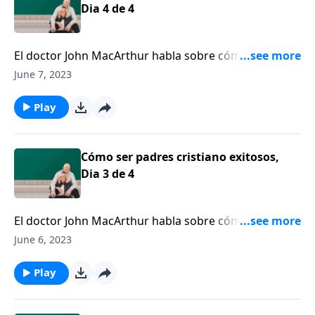
Dia 4 de 4
El doctor John MacArthur habla sobre cómo nuestros
hijos pueden ser sabios y qué podemos hacer como
June 7, 2023
padres, como padres sabios, para ayudar a
transmitirles algo de esa sabiduría.
Play
Cómo ser padres cristiano exitosos,
Dia 3 de 4
El doctor John MacArthur habla sobre cómo nuestros
hijos pueden ser sabios y qué podemos hacer como
June 6, 2023
padres, como padres sabios, para ayudar a
transmitirles algo de esa sabiduría.
Play