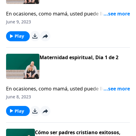
En ocasiones, como mamá, usted puede llegar a estar
tan consumida con la cotidianidad de cambiar
June 9, 2023
pañales y preparar almuerzos, que se olvida de
asimilar el cuadro global. Ahí es donde tiene que
Play
entrar una mentora, según Susan Hunt.
Maternidad espiritual, Dia 1 de 2
En ocasiones, como mamá, usted puede llegar a estar
tan consumida con la cotidianidad de cambiar
June 8, 2023
pañales y preparar almuerzos, que se olvida de
asimilar el cuadro global. Ahí es donde tiene que
Play
entrar una mentora, según Susan Hunt.
Cómo ser padres cristiano exitosos,