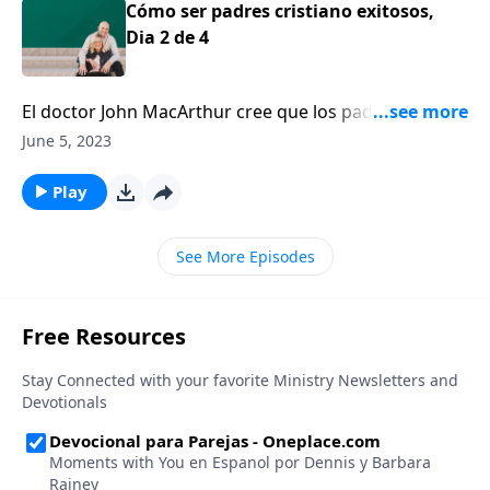
Cómo ser padres cristiano exitosos,
Dia 2 de 4
El doctor John MacArthur cree que los padres tienen
la responsabilidad de criar hijos que puedan manejar
June 5, 2023
la vida con destreza.
Play
See More Episodes