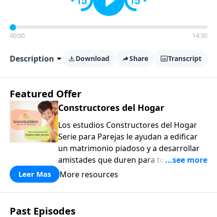
00:00
14:30
Description
Download
Share
Transcript
Featured Offer
Constructores del Hogar
Los estudios Constructores del Hogar
Serie para Parejas le ayudan a edificar
un matrimonio piadoso y a desarrollar
amistades que duren para toda la vida.
¡Únase a uno de los estudios de grupos
More resources
Leer Mas
pequeños de mayor crecimiento, y lleve
a casa los principios de la Palabra de
Dios para compartirlos con su familia,
Past Episodes